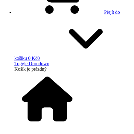
Přejít do
košíku
0 Kč
0
Toggle Dropdown
Košík
je prázdný