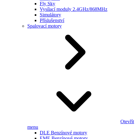
Fly Sky
Vysílací moduly 2.4GHz/868MHz
Simulátory
Příslušenství
Spalovací motory
Otevřít
menu
DLE Benzínové motory
EME Benzínové motory