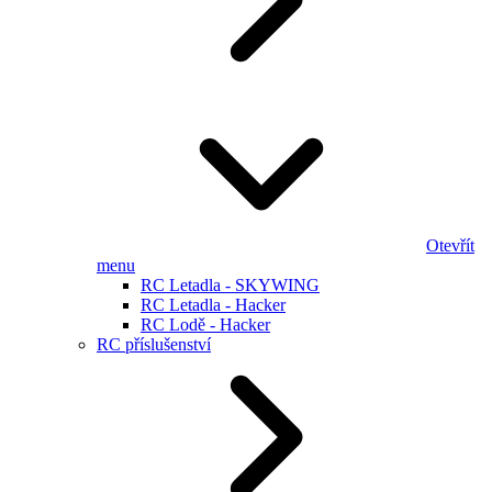
Otevřít
menu
RC Letadla - SKYWING
RC Letadla - Hacker
RC Lodě - Hacker
RC příslušenství