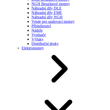
NGH Benzínové motory
Náhradní díly DLE
Náhradní díly EME
Náhradní díly NGH
Vrtule pro spalovací motory
Příslušenství
Nádrže
Vypínače
Výfuky
Distribuční desky
Elektromotory