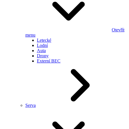
Otevřít
menu
Letecké
Lodní
Auta
Drony
Externí BEC
Serva