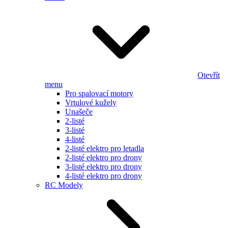
Otevřít
menu
Pro spalovací motory
Vrtulové kužely
Unašeče
2-listé
3-listé
4-listé
2-listé elektro pro letadla
2-listé elektro pro drony
3-listé elektro pro drony
4-listé elektro pro drony
RC Modely