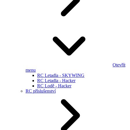
Otevřít
menu
RC Letadla - SKYWING
RC Letadla - Hacker
RC Lodě - Hacker
RC příslušenství