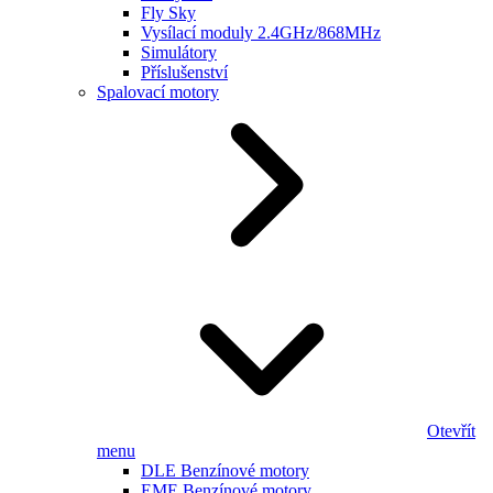
Fly Sky
Vysílací moduly 2.4GHz/868MHz
Simulátory
Příslušenství
Spalovací motory
Otevřít
menu
DLE Benzínové motory
EME Benzínové motory