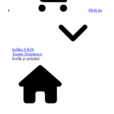
Přejít do
košíku
0 Kč
0
Toggle Dropdown
Košík
je prázdný