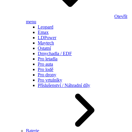
Otevřít
menu
Leopard
Emax
LDPower
Maytech
Ostatní
Dmychadla / EDF
Pro letadla
Pro auta
Pro lodě
Pro drony
Pro vrtulníky
Příslušenství / Náhradní díly
Baterie