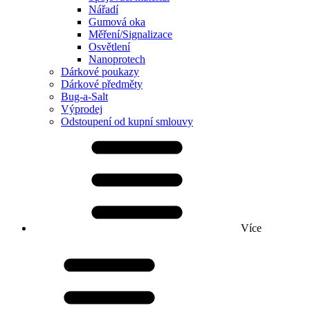
Nářadí
Gumová oka
Měření/Signalizace
Osvětlení
Nanoprotech
Dárkové poukazy
Dárkové předměty
Bug-a-Salt
Výprodej
Odstoupení od kupní smlouvy
Více