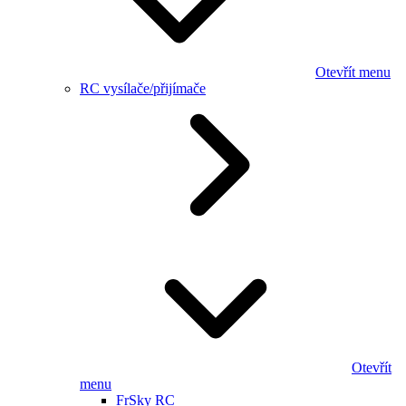
Otevřít menu
RC vysílače/přijímače
Otevřít
menu
FrSky RC