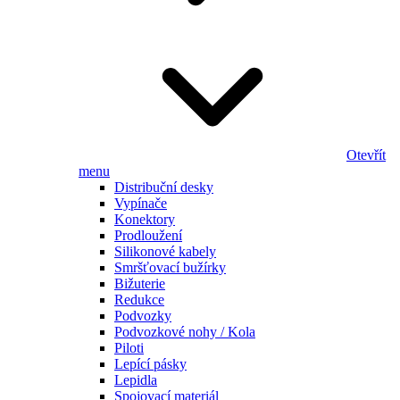
Otevřít
menu
Distribuční desky
Vypínače
Konektory
Prodloužení
Silikonové kabely
Smršťovací bužírky
Bižuterie
Redukce
Podvozky
Podvozkové nohy / Kola
Piloti
Lepící pásky
Lepidla
Spojovací materiál