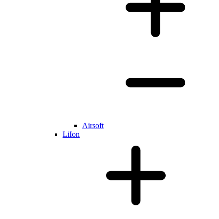
Airsoft
LiIon