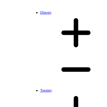
Dinogy
Turnigy