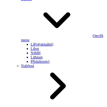
Otevřít
menu
LiPol
(aktuální)
LiIon
NiMH
Lithium
Příslušenství
Nabíjení