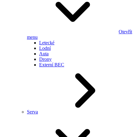
Otevřít
menu
Letecké
Lodní
Auta
Drony
Externí BEC
Serva