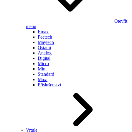
Otevřít
menu
Emax
Feetech
Maytech
Ostatní
Analog
Digital
Micro
Mini
Standard
Maxi
Příslušenství
Vrtule