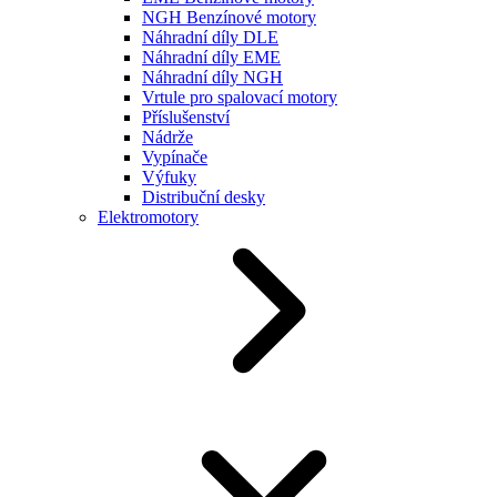
NGH Benzínové motory
Náhradní díly DLE
Náhradní díly EME
Náhradní díly NGH
Vrtule pro spalovací motory
Příslušenství
Nádrže
Vypínače
Výfuky
Distribuční desky
Elektromotory