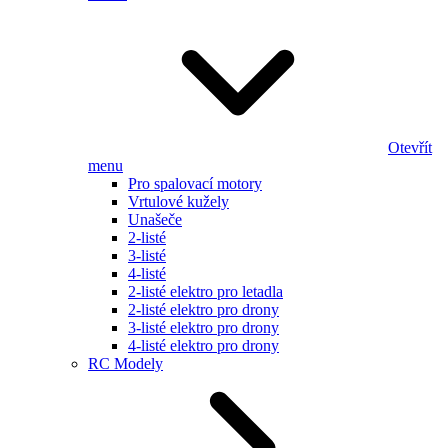
Otevřít
menu
Pro spalovací motory
Vrtulové kužely
Unašeče
2-listé
3-listé
4-listé
2-listé elektro pro letadla
2-listé elektro pro drony
3-listé elektro pro drony
4-listé elektro pro drony
RC Modely