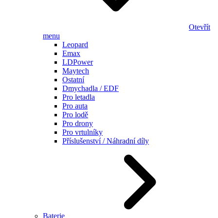
Otevřít
menu
Leopard
Emax
LDPower
Maytech
Ostatní
Dmychadla / EDF
Pro letadla
Pro auta
Pro lodě
Pro drony
Pro vrtulníky
Příslušenství / Náhradní díly
Baterie