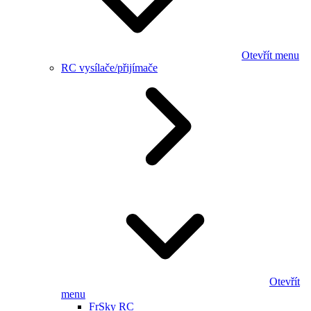
Otevřít menu
RC vysílače/přijímače
Otevřít
menu
FrSky RC