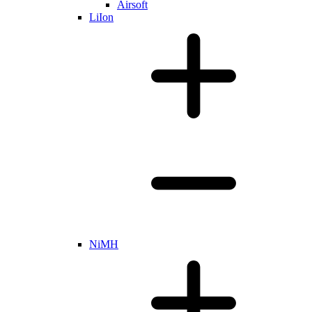
Airsoft
LiIon
NiMH