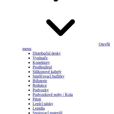
Otevřít
menu
Distribuční desky
Vypínače
Konektory
Prodloužení
Silikonové kabely
Smršťovací bužírky
Bižuterie
Redukce
Podvozky
Podvozkové nohy / Kola
Piloti
Lepící pásky
Lepidla
Spojovací materiál