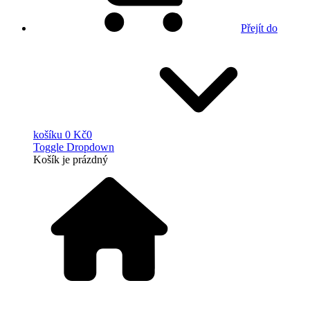
Přejít do
košíku
0 Kč
0
Toggle Dropdown
Košík
je prázdný