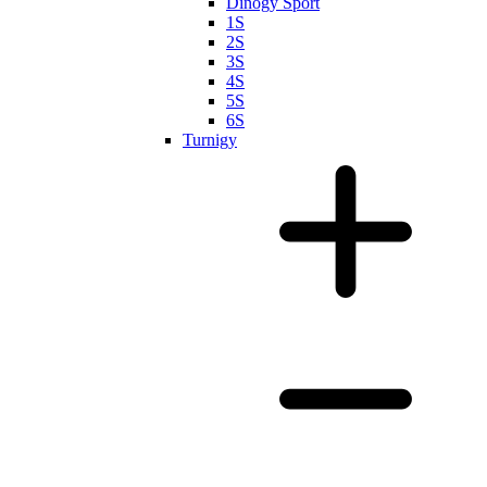
Dinogy Sport
1S
2S
3S
4S
5S
6S
Turnigy