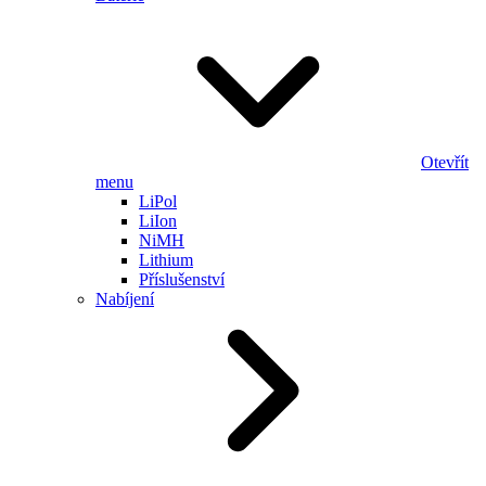
Otevřít
menu
LiPol
LiIon
NiMH
Lithium
Příslušenství
Nabíjení