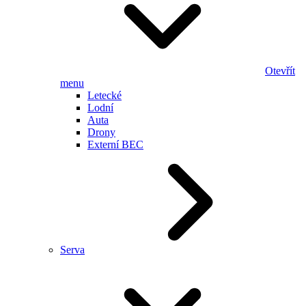
Otevřít
menu
Letecké
Lodní
Auta
Drony
Externí BEC
Serva