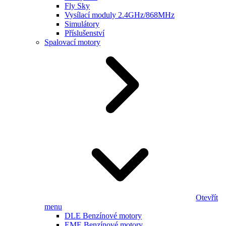
Fly Sky
Vysílací moduly 2.4GHz/868MHz
Simulátory
Příslušenství
Spalovací motory
Otevřít
menu
DLE Benzínové motory
EME Benzínové motory