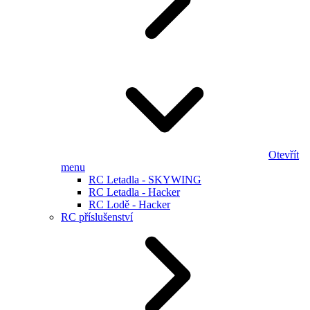
Otevřít
menu
RC Letadla - SKYWING
RC Letadla - Hacker
RC Lodě - Hacker
RC příslušenství