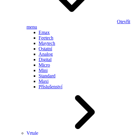
Otevřít
menu
Emax
Feetech
Maytech
Ostatní
Analog
Digital
Micro
Mini
Standard
Maxi
Příslušenství
Vrtule