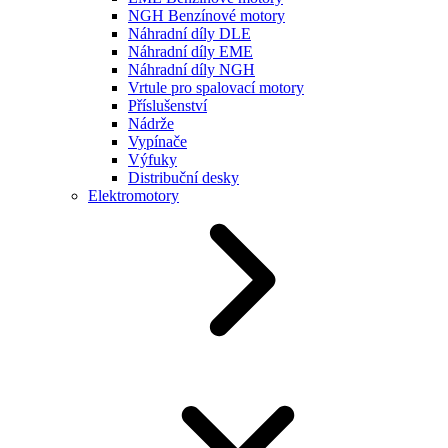
NGH Benzínové motory
Náhradní díly DLE
Náhradní díly EME
Náhradní díly NGH
Vrtule pro spalovací motory
Příslušenství
Nádrže
Vypínače
Výfuky
Distribuční desky
Elektromotory