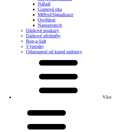
Nářadí
Gumová oka
Měření/Signalizace
Osvětlení
Nanoprotech
Dárkové poukazy
Dárkové předměty
Bug-a-Salt
Výprodej
Odstoupení od kupní smlouvy
Více