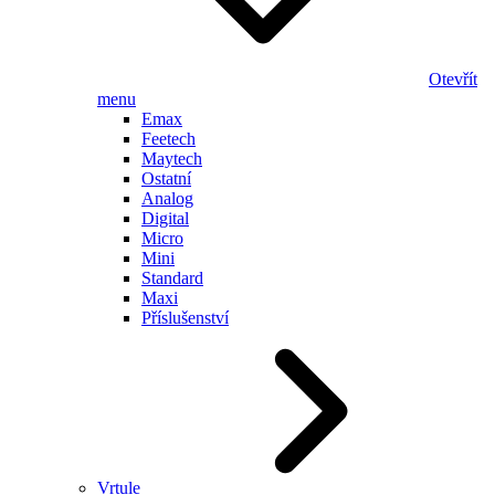
Otevřít
menu
Emax
Feetech
Maytech
Ostatní
Analog
Digital
Micro
Mini
Standard
Maxi
Příslušenství
Vrtule