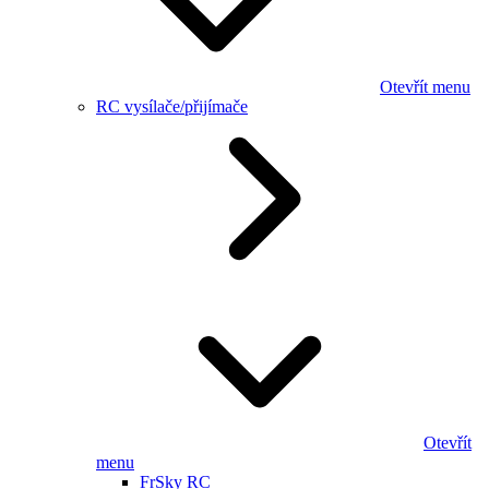
Otevřít menu
RC vysílače/přijímače
Otevřít
menu
FrSky RC