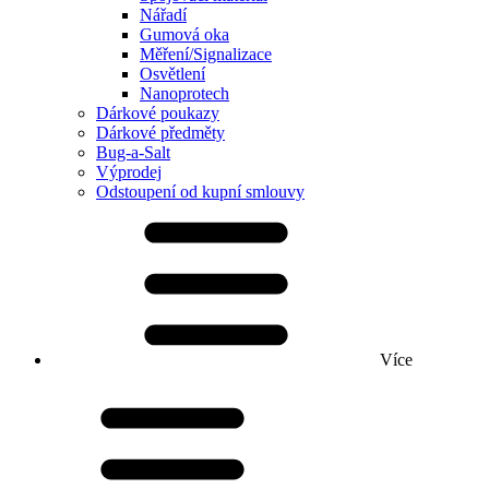
Nářadí
Gumová oka
Měření/Signalizace
Osvětlení
Nanoprotech
Dárkové poukazy
Dárkové předměty
Bug-a-Salt
Výprodej
Odstoupení od kupní smlouvy
Více