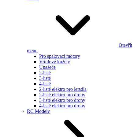
Otevřít
menu
Pro spalovací motory
Vrtulové kužely
Unašeče
2-listé
3-listé
4-listé
2-listé elektro pro letadla
2-listé elektro pro drony
3-listé elektro pro drony
4-listé elektro pro drony
RC Modely