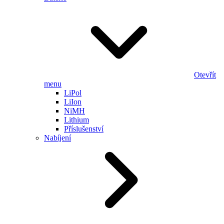
Otevřít
menu
LiPol
LiIon
NiMH
Lithium
Příslušenství
Nabíjení