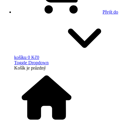
Přejít do
košíku
0 Kč
0
Toggle Dropdown
Košík
je prázdný