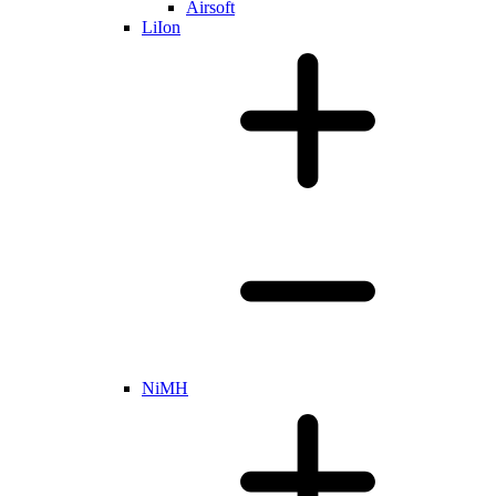
Airsoft
LiIon
NiMH