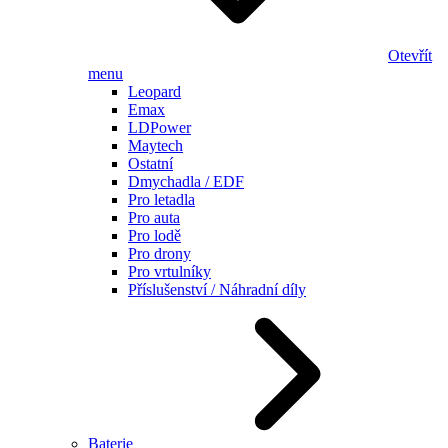
Otevřít
menu
Leopard
Emax
LDPower
Maytech
Ostatní
Dmychadla / EDF
Pro letadla
Pro auta
Pro lodě
Pro drony
Pro vrtulníky
Příslušenství / Náhradní díly
Baterie