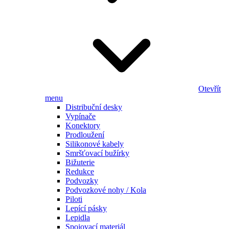
Otevřít
menu
Distribuční desky
Vypínače
Konektory
Prodloužení
Silikonové kabely
Smršťovací bužírky
Bižuterie
Redukce
Podvozky
Podvozkové nohy / Kola
Piloti
Lepící pásky
Lepidla
Spojovací materiál