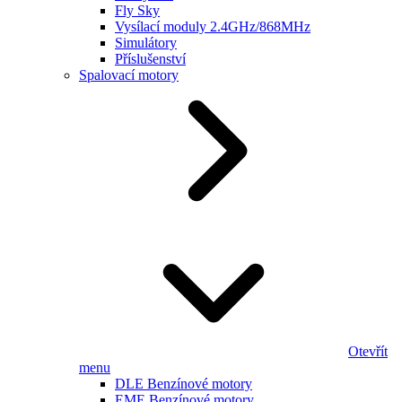
Fly Sky
Vysílací moduly 2.4GHz/868MHz
Simulátory
Příslušenství
Spalovací motory
Otevřít
menu
DLE Benzínové motory
EME Benzínové motory