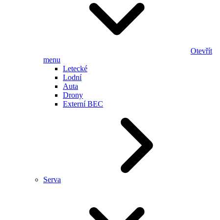
Otevřít
menu
Letecké
Lodní
Auta
Drony
Externí BEC
Serva