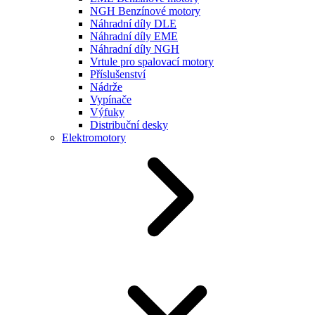
NGH Benzínové motory
Náhradní díly DLE
Náhradní díly EME
Náhradní díly NGH
Vrtule pro spalovací motory
Příslušenství
Nádrže
Vypínače
Výfuky
Distribuční desky
Elektromotory