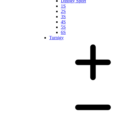
Dinogy Sport
1S
2S
3S
4S
5S
6S
Turnigy