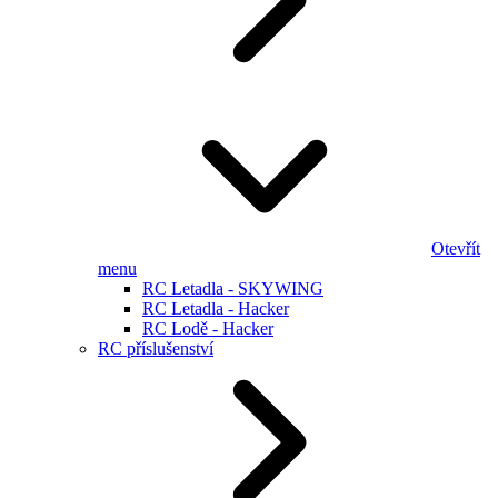
Otevřít
menu
RC Letadla - SKYWING
RC Letadla - Hacker
RC Lodě - Hacker
RC příslušenství