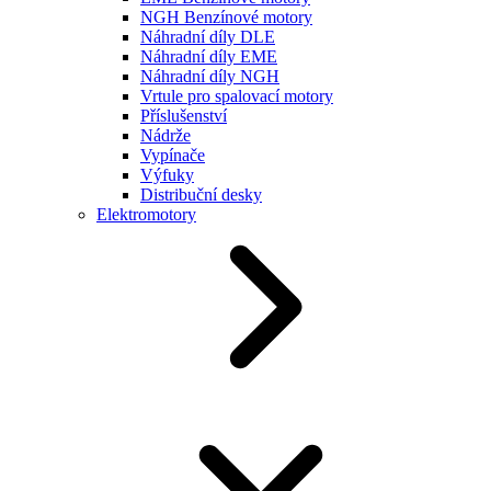
NGH Benzínové motory
Náhradní díly DLE
Náhradní díly EME
Náhradní díly NGH
Vrtule pro spalovací motory
Příslušenství
Nádrže
Vypínače
Výfuky
Distribuční desky
Elektromotory