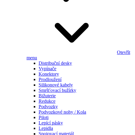
Otevřít
menu
Distribuční desky
Vypínače
Konektory
Prodloužení
Silikonové kabely
Smršťovací bužírky
Bižuterie
Redukce
Podvozky
Podvozkové nohy / Kola
Piloti
Lepící pásky
Lepidla
Spojovací materiál