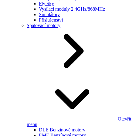
Fly Sky
Vysílací moduly 2.4GHz/868MHz
Simulátory
Příslušenství
Spalovací motory
Otevřít
menu
DLE Benzínové motory
EME Benzínové motory