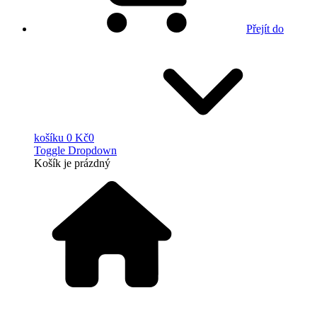
Přejít do
košíku
0 Kč
0
Toggle Dropdown
Košík
je prázdný