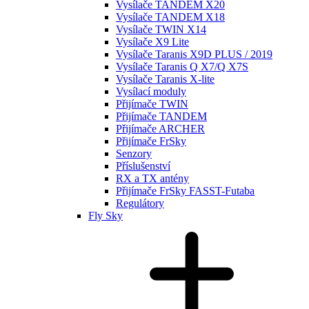
Vysílače TANDEM X20
Vysílače TANDEM X18
Vysílače TWIN X14
Vysílače X9 Lite
Vysílače Taranis X9D PLUS / 2019
Vysílače Taranis Q X7/Q X7S
Vysílače Taranis X-lite
Vysílací moduly
Přijímače TWIN
Přijímače TANDEM
Přijímače ARCHER
Přijímače FrSky
Senzory
Příslušenství
RX a TX antény
Přijímače FrSky FASST-Futaba
Regulátory
Fly Sky