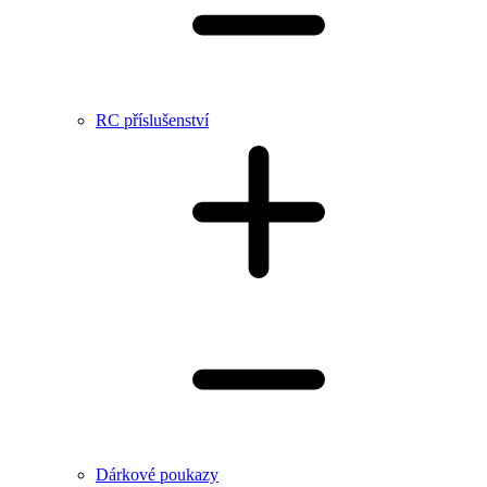
RC příslušenství
Dárkové poukazy