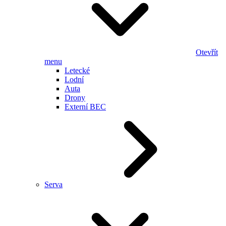
Otevřít
menu
Letecké
Lodní
Auta
Drony
Externí BEC
Serva