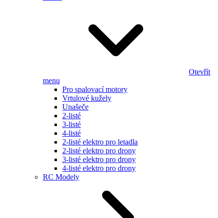
Otevřít
menu
Pro spalovací motory
Vrtulové kužely
Unašeče
2-listé
3-listé
4-listé
2-listé elektro pro letadla
2-listé elektro pro drony
3-listé elektro pro drony
4-listé elektro pro drony
RC Modely