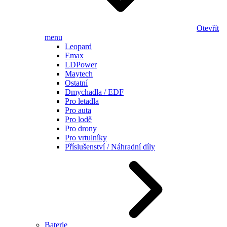
Otevřít
menu
Leopard
Emax
LDPower
Maytech
Ostatní
Dmychadla / EDF
Pro letadla
Pro auta
Pro lodě
Pro drony
Pro vrtulníky
Příslušenství / Náhradní díly
Baterie