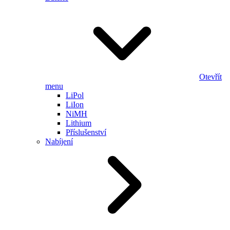
Otevřít
menu
LiPol
LiIon
NiMH
Lithium
Příslušenství
Nabíjení