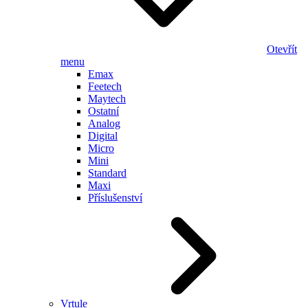
Otevřít
menu
Emax
Feetech
Maytech
Ostatní
Analog
Digital
Micro
Mini
Standard
Maxi
Příslušenství
Vrtule