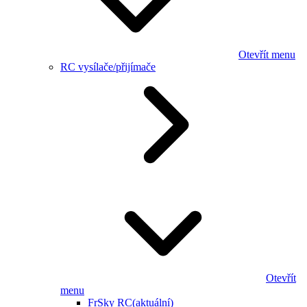
Otevřít menu
RC vysílače/přijímače
Otevřít
menu
FrSky RC
(aktuální)