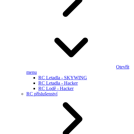
Otevřít
menu
RC Letadla - SKYWING
RC Letadla - Hacker
RC Lodě - Hacker
RC příslušenství