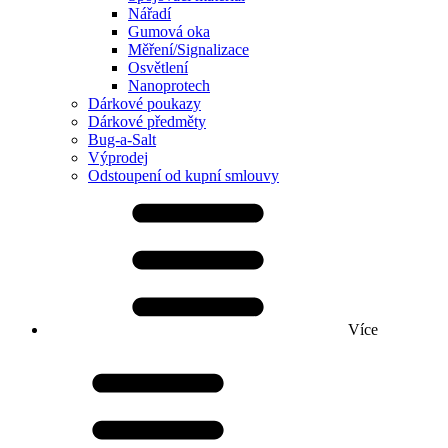
Nářadí
Gumová oka
Měření/Signalizace
Osvětlení
Nanoprotech
Dárkové poukazy
Dárkové předměty
Bug-a-Salt
Výprodej
Odstoupení od kupní smlouvy
Více