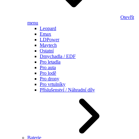
Otevřít
menu
Leopard
Emax
LDPower
Maytech
Ostatní
Dmychadla / EDF
Pro letadla
Pro auta
Pro lodě
Pro drony
Pro vrtulníky
Příslušenství / Náhradní díly
Baterie