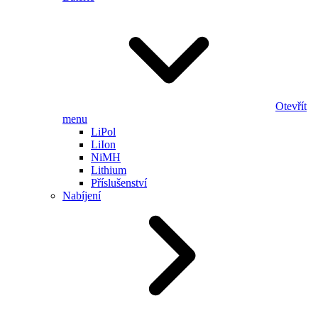
Otevřít
menu
LiPol
LiIon
NiMH
Lithium
Příslušenství
Nabíjení