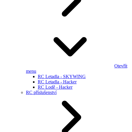
Otevřít
menu
RC Letadla - SKYWING
RC Letadla - Hacker
RC Lodě - Hacker
RC příslušenství