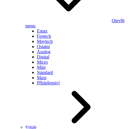
Otevřít
menu
Emax
Feetech
Maytech
Ostatní
Analog
Digital
Micro
Mini
Standard
Maxi
Příslušenství
Vrtule