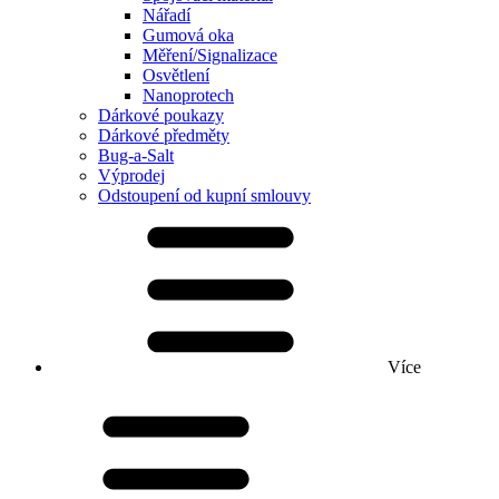
Nářadí
Gumová oka
Měření/Signalizace
Osvětlení
Nanoprotech
Dárkové poukazy
Dárkové předměty
Bug-a-Salt
Výprodej
Odstoupení od kupní smlouvy
Více