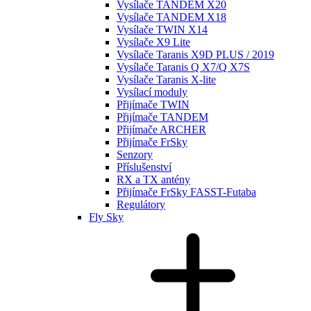
Vysílače TANDEM X20
Vysílače TANDEM X18
Vysílače TWIN X14
Vysílače X9 Lite
Vysílače Taranis X9D PLUS / 2019
Vysílače Taranis Q X7/Q X7S
Vysílače Taranis X-lite
Vysílací moduly
Přijímače TWIN
Přijímače TANDEM
Přijímače ARCHER
Přijímače FrSky
Senzory
Příslušenství
RX a TX antény
Přijímače FrSky FASST-Futaba
Regulátory
Fly Sky