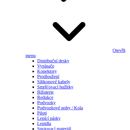
Otevřít
menu
Distribuční desky
Vypínače
Konektory
Prodloužení
Silikonové kabely
Smršťovací bužírky
Bižuterie
Redukce
Podvozky
Podvozkové nohy / Kola
Piloti
Lepící pásky
Lepidla
Spojovací materiál