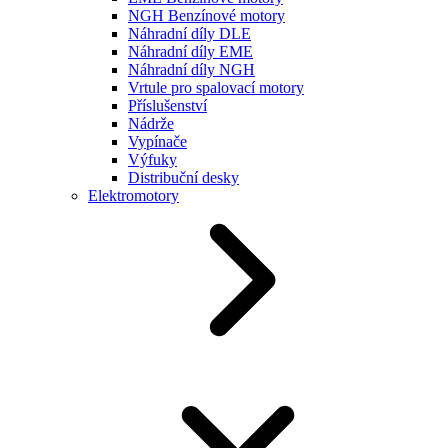
NGH Benzínové motory
Náhradní díly DLE
Náhradní díly EME
Náhradní díly NGH
Vrtule pro spalovací motory
Příslušenství
Nádrže
Vypínače
Výfuky
Distribuční desky
Elektromotory