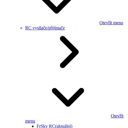
Otevřít menu
RC vysílače/přijímače
Otevřít
menu
FrSky RC
(aktuální)