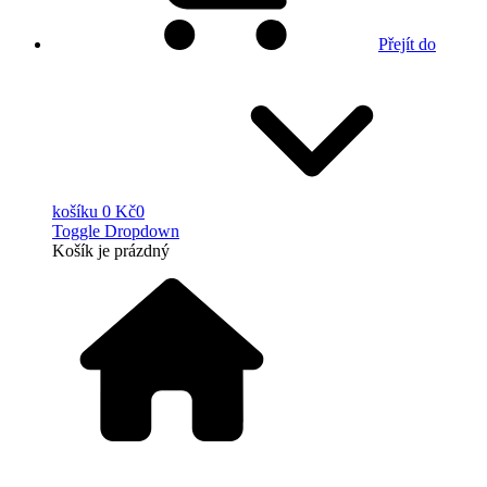
Přejít do
košíku
0 Kč
0
Toggle Dropdown
Košík
je prázdný