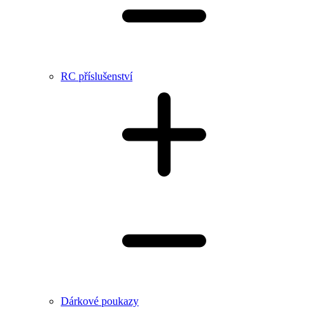
RC příslušenství
Dárkové poukazy