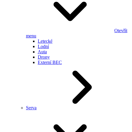
Otevřít
menu
Letecké
Lodní
Auta
Drony
Externí BEC
Serva