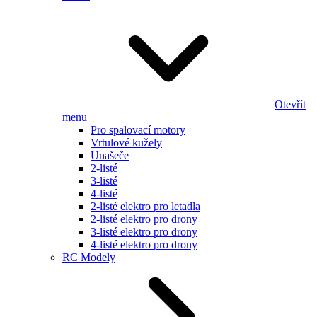
Otevřít
menu
Pro spalovací motory
Vrtulové kužely
Unašeče
2-listé
3-listé
4-listé
2-listé elektro pro letadla
2-listé elektro pro drony
3-listé elektro pro drony
4-listé elektro pro drony
RC Modely