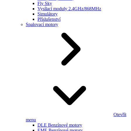
Fly Sky
Vysílací moduly 2.4GHz/868MHz
Simulátory
Příslušenství
Spalovací motory
Otevřít
menu
DLE Benzínové motory
EME Benzínové motory