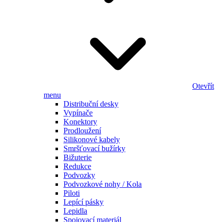
Otevřít
menu
Distribuční desky
Vypínače
Konektory
Prodloužení
Silikonové kabely
Smršťovací bužírky
Bižuterie
Redukce
Podvozky
Podvozkové nohy / Kola
Piloti
Lepící pásky
Lepidla
Spojovací materiál