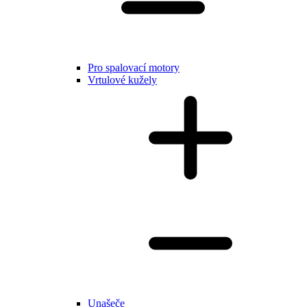
Pro spalovací motory
Vrtulové kužely
Unašeče