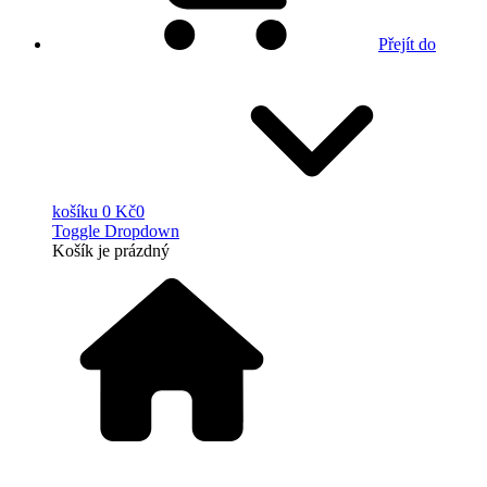
Přejít do
košíku
0 Kč
0
Toggle Dropdown
Košík
je prázdný