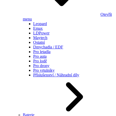
Otevřít
menu
Leopard
Emax
LDPower
Maytech
Ostatní
Dmychadla / EDF
Pro letadla
Pro auta
Pro lodě
Pro drony
Pro vrtulníky
Příslušenství / Náhradní díly
Baterie