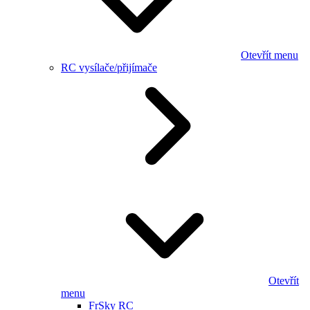
Otevřít menu
RC vysílače/přijímače
Otevřít
menu
FrSky RC