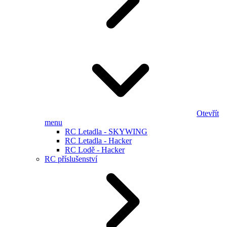
Otevřít
menu
RC Letadla - SKYWING
RC Letadla - Hacker
RC Lodě - Hacker
RC příslušenství