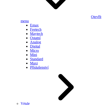
Otevřít
menu
Emax
Feetech
Maytech
Ostatní
Analog
Digital
Micro
Mini
Standard
Maxi
Příslušenství
Vrtule