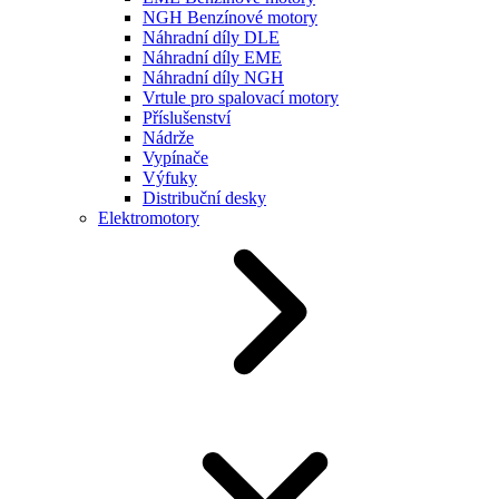
NGH Benzínové motory
Náhradní díly DLE
Náhradní díly EME
Náhradní díly NGH
Vrtule pro spalovací motory
Příslušenství
Nádrže
Vypínače
Výfuky
Distribuční desky
Elektromotory