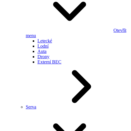
Otevřít
menu
Letecké
Lodní
Auta
Drony
Externí BEC
Serva