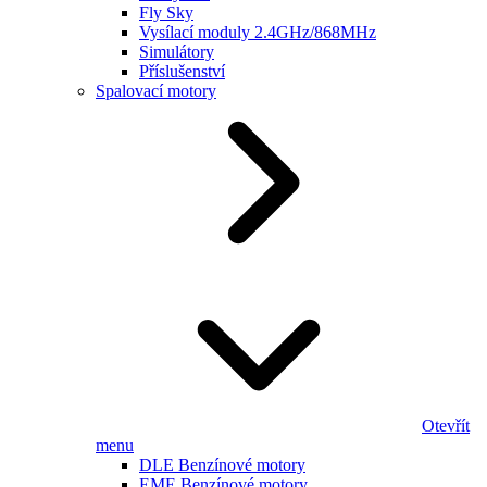
Fly Sky
Vysílací moduly 2.4GHz/868MHz
Simulátory
Příslušenství
Spalovací motory
Otevřít
menu
DLE Benzínové motory
EME Benzínové motory