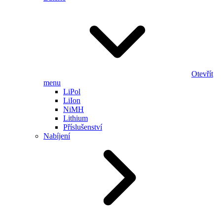
Otevřít
menu
LiPol
LiIon
NiMH
Lithium
Příslušenství
Nabíjení