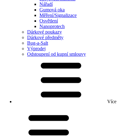
Nářadí
Gumová oka
Měření/Signalizace
Osvětlení
Nanoprotech
Dárkové poukazy
Dárkové předměty
Bug-a-Salt
Výprodej
Odstoupení od kupní smlouvy
Více