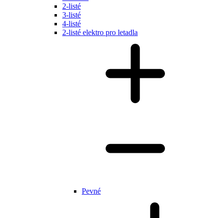
2-listé
3-listé
4-listé
2-listé elektro pro letadla
Pevné