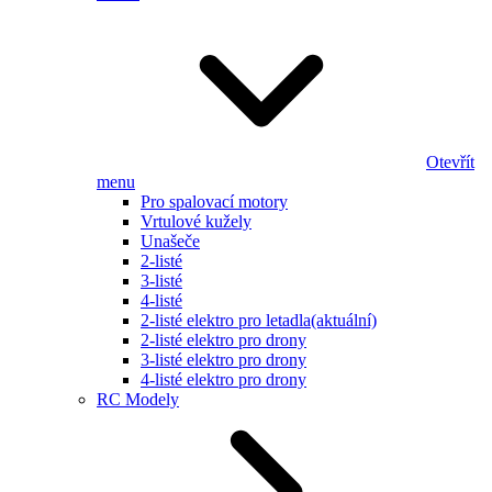
Otevřít
menu
Pro spalovací motory
Vrtulové kužely
Unašeče
2-listé
3-listé
4-listé
2-listé elektro pro letadla
(aktuální)
2-listé elektro pro drony
3-listé elektro pro drony
4-listé elektro pro drony
RC Modely