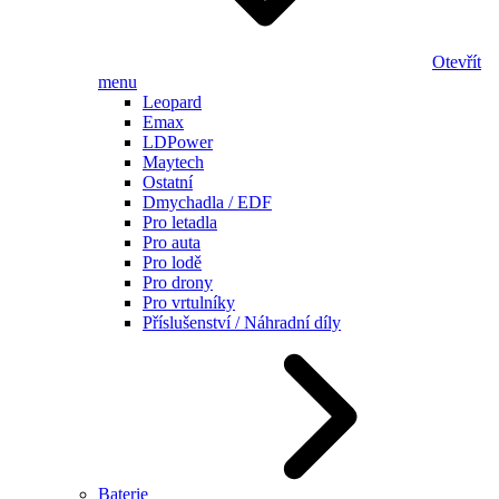
Otevřít
menu
Leopard
Emax
LDPower
Maytech
Ostatní
Dmychadla / EDF
Pro letadla
Pro auta
Pro lodě
Pro drony
Pro vrtulníky
Příslušenství / Náhradní díly
Baterie