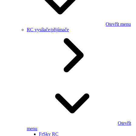
Otevřít menu
RC vysílače/přijímače
Otevřít
menu
FrSky RC