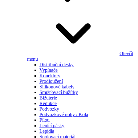
Otevřít
menu
Distribuční desky
Vypínače
Konektory
Prodloužení
Silikonové kabely
Smršťovací bužírky
Bižuterie
Redukce
Podvozky
Podvozkové nohy / Kola
Piloti
Lepící pásky
Lepidla
Spojovací materiál