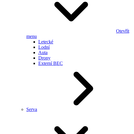
Otevřít
menu
Letecké
Lodní
Auta
Drony
Externí BEC
Serva