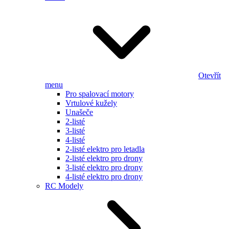
Otevřít
menu
Pro spalovací motory
Vrtulové kužely
Unašeče
2-listé
3-listé
4-listé
2-listé elektro pro letadla
2-listé elektro pro drony
3-listé elektro pro drony
4-listé elektro pro drony
RC Modely