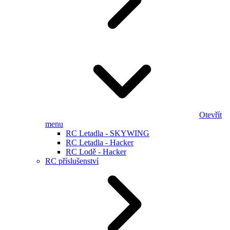
Otevřít
menu
RC Letadla - SKYWING
RC Letadla - Hacker
RC Lodě - Hacker
RC příslušenství