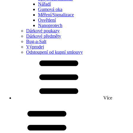
Nářadí
Gumová oka
Měření/Signalizace
Osvětlení
Nanoprotech
Dárkové poukazy
Dárkové předměty
Bug-a-Salt
Výprodej
Odstoupení od kupní smlouvy
Více