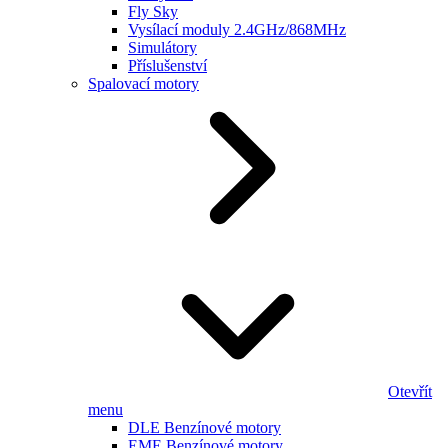
Fly Sky
Vysílací moduly 2.4GHz/868MHz
Simulátory
Příslušenství
Spalovací motory
Otevřít
menu
DLE Benzínové motory
EME Benzínové motory