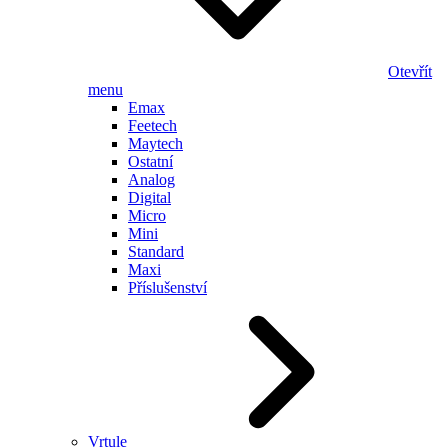
Otevřít
menu
Emax
Feetech
Maytech
Ostatní
Analog
Digital
Micro
Mini
Standard
Maxi
Příslušenství
Vrtule