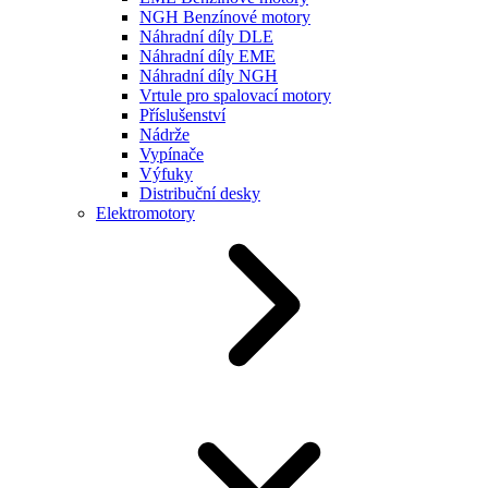
NGH Benzínové motory
Náhradní díly DLE
Náhradní díly EME
Náhradní díly NGH
Vrtule pro spalovací motory
Příslušenství
Nádrže
Vypínače
Výfuky
Distribuční desky
Elektromotory