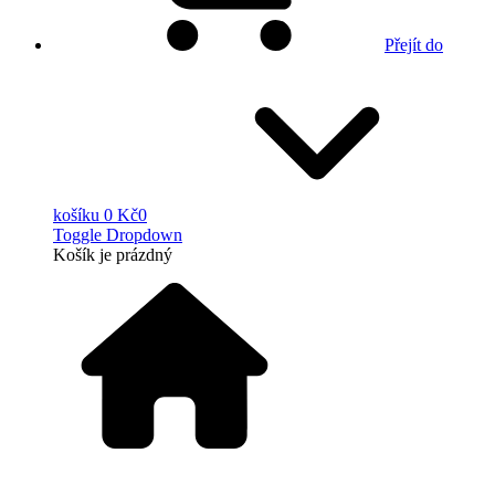
Přejít do
košíku
0 Kč
0
Toggle Dropdown
Košík
je prázdný