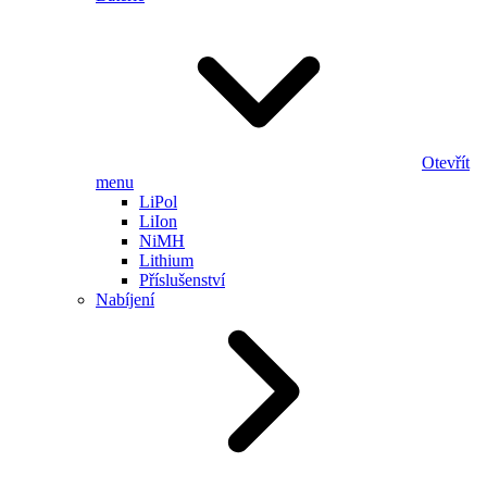
Otevřít
menu
LiPol
LiIon
NiMH
Lithium
Příslušenství
Nabíjení