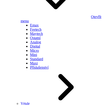
Otevřít
menu
Emax
Feetech
Maytech
Ostatní
Analog
Digital
Micro
Mini
Standard
Maxi
Příslušenství
Vrtule