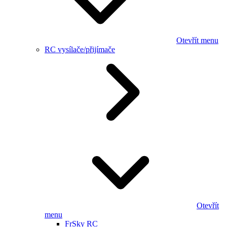
Otevřít menu
RC vysílače/přijímače
Otevřít
menu
FrSky RC