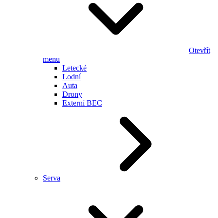
Otevřít
menu
Letecké
Lodní
Auta
Drony
Externí BEC
Serva