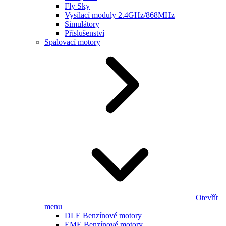
Fly Sky
Vysílací moduly 2.4GHz/868MHz
Simulátory
Příslušenství
Spalovací motory
Otevřít
menu
DLE Benzínové motory
EME Benzínové motory