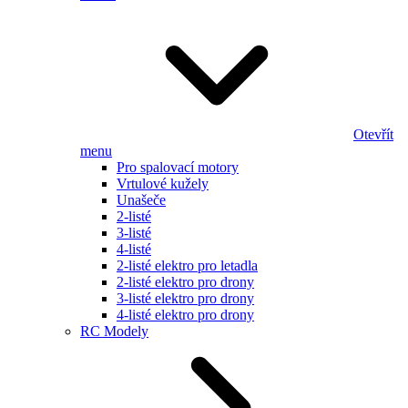
Otevřít
menu
Pro spalovací motory
Vrtulové kužely
Unašeče
2-listé
3-listé
4-listé
2-listé elektro pro letadla
2-listé elektro pro drony
3-listé elektro pro drony
4-listé elektro pro drony
RC Modely