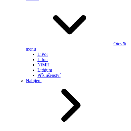
Otevřít
menu
LiPol
LiIon
NiMH
Lithium
Příslušenství
Nabíjení