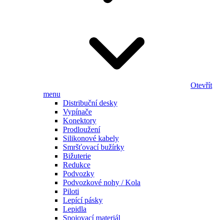
Otevřít
menu
Distribuční desky
Vypínače
Konektory
Prodloužení
Silikonové kabely
Smršťovací bužírky
Bižuterie
Redukce
Podvozky
Podvozkové nohy / Kola
Piloti
Lepící pásky
Lepidla
Spojovací materiál