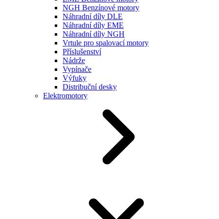
NGH Benzínové motory
Náhradní díly DLE
Náhradní díly EME
Náhradní díly NGH
Vrtule pro spalovací motory
Příslušenství
Nádrže
Vypínače
Výfuky
Distribuční desky
Elektromotory