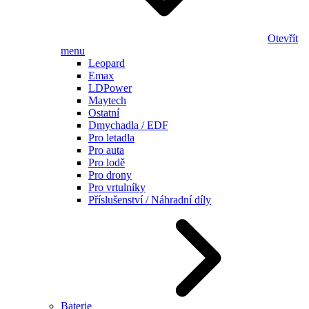
Otevřít
menu
Leopard
Emax
LDPower
Maytech
Ostatní
Dmychadla / EDF
Pro letadla
Pro auta
Pro lodě
Pro drony
Pro vrtulníky
Příslušenství / Náhradní díly
Baterie