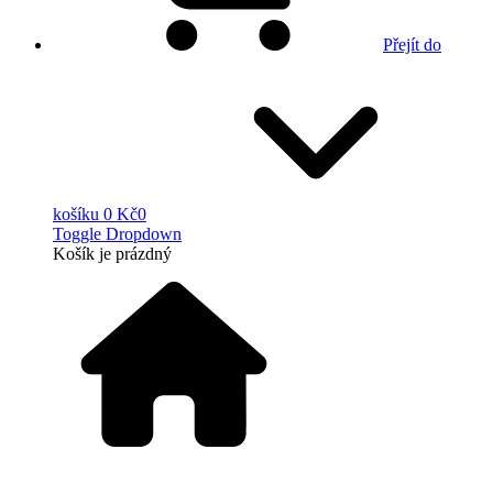
Přejít do
košíku
0 Kč
0
Toggle Dropdown
Košík
je prázdný