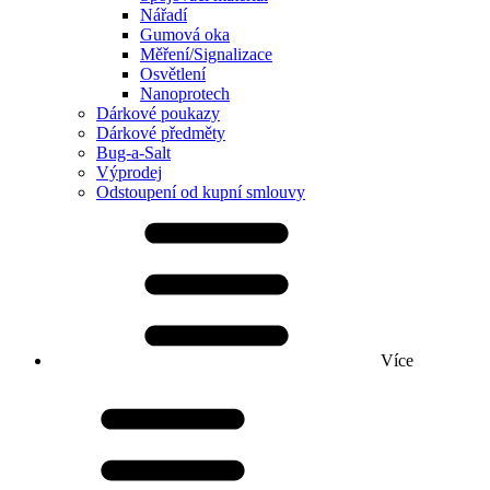
Nářadí
Gumová oka
Měření/Signalizace
Osvětlení
Nanoprotech
Dárkové poukazy
Dárkové předměty
Bug-a-Salt
Výprodej
Odstoupení od kupní smlouvy
Více