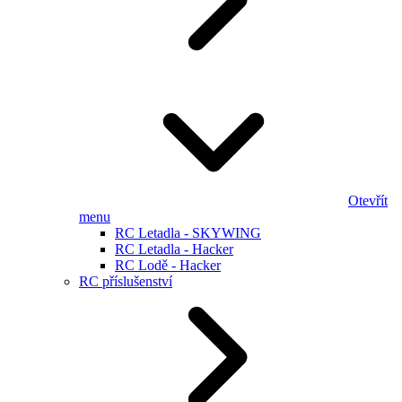
Otevřít
menu
RC Letadla - SKYWING
RC Letadla - Hacker
RC Lodě - Hacker
RC příslušenství