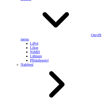
Otevřít
menu
LiPol
LiIon
NiMH
Lithium
Příslušenství
Nabíjení