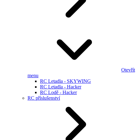
Otevřít
menu
RC Letadla - SKYWING
RC Letadla - Hacker
RC Lodě - Hacker
RC příslušenství