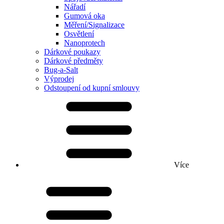
Nářadí
Gumová oka
Měření/Signalizace
Osvětlení
Nanoprotech
Dárkové poukazy
Dárkové předměty
Bug-a-Salt
Výprodej
Odstoupení od kupní smlouvy
Více