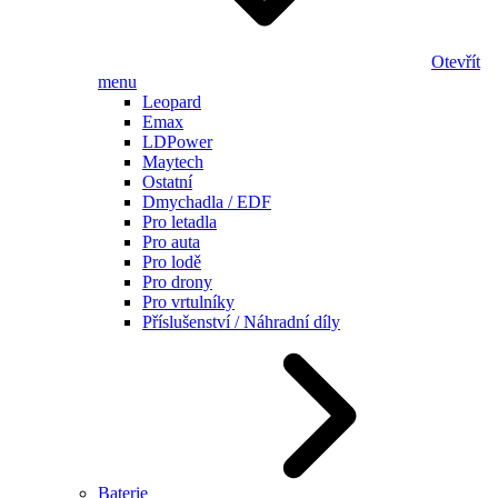
Otevřít
menu
Leopard
Emax
LDPower
Maytech
Ostatní
Dmychadla / EDF
Pro letadla
Pro auta
Pro lodě
Pro drony
Pro vrtulníky
Příslušenství / Náhradní díly
Baterie