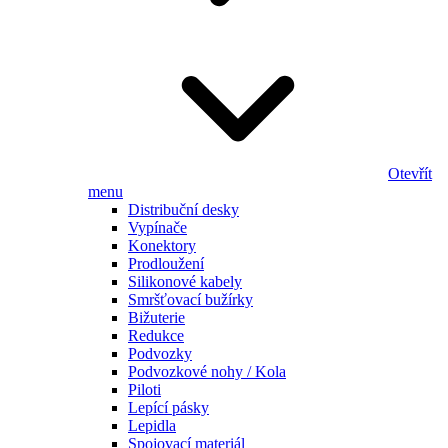
Otevřít
menu
Distribuční desky
Vypínače
Konektory
Prodloužení
Silikonové kabely
Smršťovací bužírky
Bižuterie
Redukce
Podvozky
Podvozkové nohy / Kola
Piloti
Lepící pásky
Lepidla
Spojovací materiál