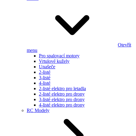
Otevřít
menu
Pro spalovací motory
Vrtulové kužely
Unašeče
2-listé
3-listé
4-listé
2-listé elektro pro letadla
2-listé elektro pro drony
3-listé elektro pro drony
4-listé elektro pro drony
RC Modely