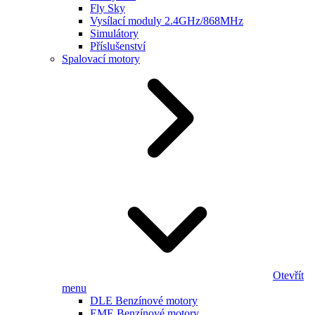
Fly Sky
Vysílací moduly 2.4GHz/868MHz
Simulátory
Příslušenství
Spalovací motory
Otevřít
menu
DLE Benzínové motory
EME Benzínové motory