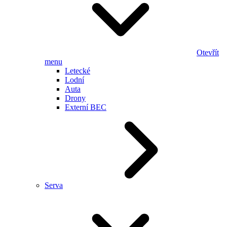
Otevřít
menu
Letecké
Lodní
Auta
Drony
Externí BEC
Serva