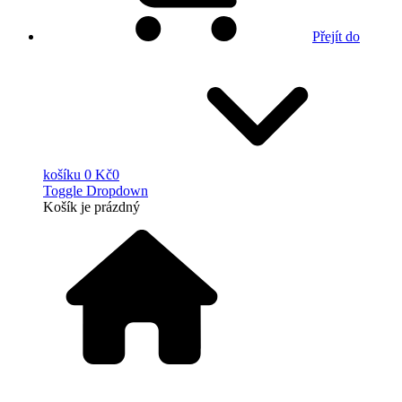
Přejít do
košíku
0 Kč
0
Toggle Dropdown
Košík
je prázdný