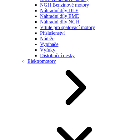
NGH Benzínové motory
Náhradní díly DLE
Náhradní díly EME
Náhradní díly NGH
Vrtule pro spalovací motory
Příslušenství
Nádrže
Vypínače
Výfuky
Distribuční desky
Elektromotory