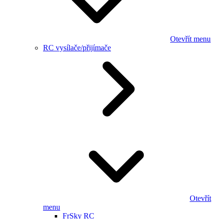
Otevřít menu
RC vysílače/přijímače
Otevřít
menu
FrSky RC