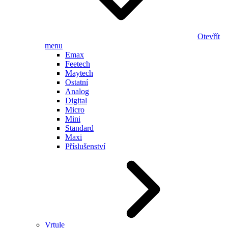
Otevřít
menu
Emax
Feetech
Maytech
Ostatní
Analog
Digital
Micro
Mini
Standard
Maxi
Příslušenství
Vrtule