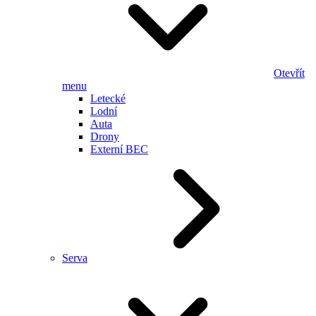
Otevřít
menu
Letecké
Lodní
Auta
Drony
Externí BEC
Serva