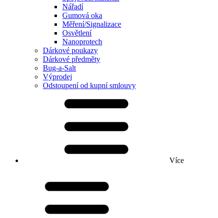
Nářadí
Gumová oka
Měření/Signalizace
Osvětlení
Nanoprotech
Dárkové poukazy
Dárkové předměty
Bug-a-Salt
Výprodej
Odstoupení od kupní smlouvy
Více