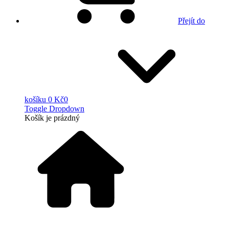
Přejít do
košíku
0 Kč
0
Toggle Dropdown
Košík
je prázdný