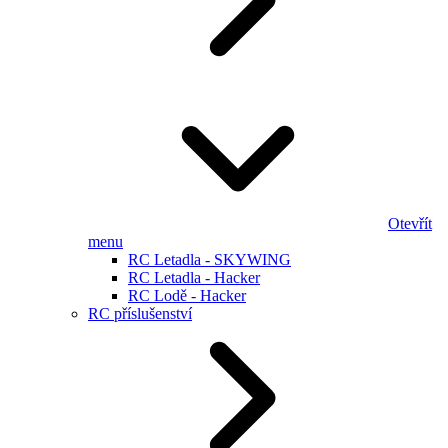
Otevřít
menu
RC Letadla - SKYWING
RC Letadla - Hacker
RC Lodě - Hacker
RC příslušenství