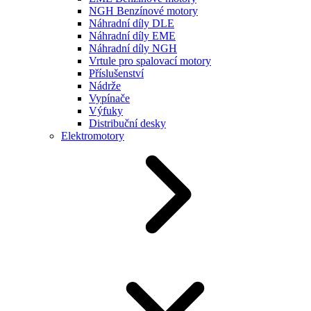
NGH Benzínové motory
Náhradní díly DLE
Náhradní díly EME
Náhradní díly NGH
Vrtule pro spalovací motory
Příslušenství
Nádrže
Vypínače
Výfuky
Distribuční desky
Elektromotory