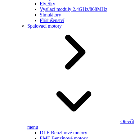
Fly Sky
Vysílací moduly 2.4GHz/868MHz
Simulátory
Příslušenství
Spalovací motory
Otevřít
menu
DLE Benzínové motory
EME Benzínové motory