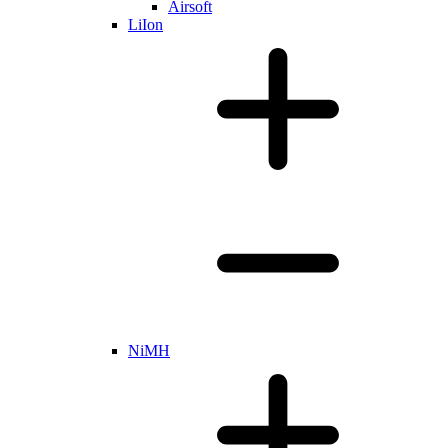
Airsoft
LiIon
NiMH