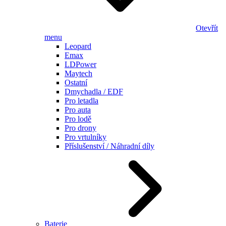
Otevřít
menu
Leopard
Emax
LDPower
Maytech
Ostatní
Dmychadla / EDF
Pro letadla
Pro auta
Pro lodě
Pro drony
Pro vrtulníky
Příslušenství / Náhradní díly
Baterie