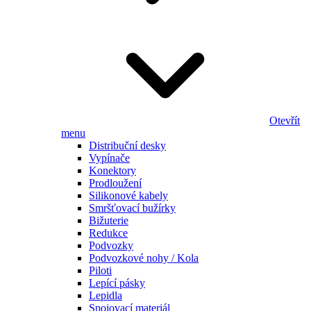
Otevřít
menu
Distribuční desky
Vypínače
Konektory
Prodloužení
Silikonové kabely
Smršťovací bužírky
Bižuterie
Redukce
Podvozky
Podvozkové nohy / Kola
Piloti
Lepící pásky
Lepidla
Spojovací materiál