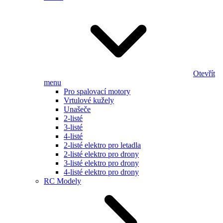
Otevřít
menu
Pro spalovací motory
Vrtulové kužely
Unašeče
2-listé
3-listé
4-listé
2-listé elektro pro letadla
2-listé elektro pro drony
3-listé elektro pro drony
4-listé elektro pro drony
RC Modely