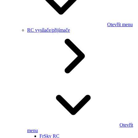
Otevřít menu
RC vysílače/přijímače
Otevřít
menu
FrSky RC