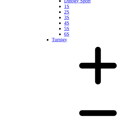
Dinogy Sport
1S
2S
3S
4S
5S
6S
Turnigy