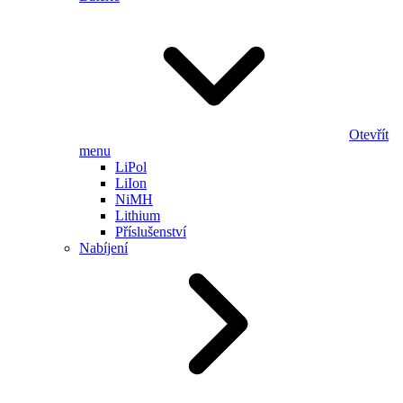
Otevřít
menu
LiPol
LiIon
NiMH
Lithium
Příslušenství
Nabíjení