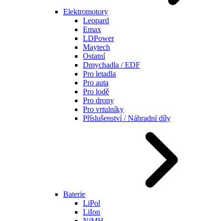
Elektromotory
Leopard
Emax
LDPower
Maytech
Ostatní
Dmychadla / EDF
Pro letadla
Pro auta
Pro lodě
Pro drony
Pro vrtulníky
Příslušenství / Náhradní díly
Baterie
LiPol
LiIon
NiMH