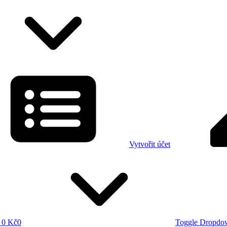
Vytvořit účet
0 Kč
0
Toggle Dropdo