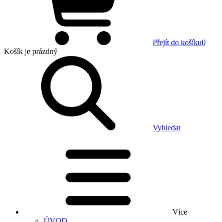
Přejít do košíku
0
Košík
je prázdný
Vyhledat
Více
ÚVOD