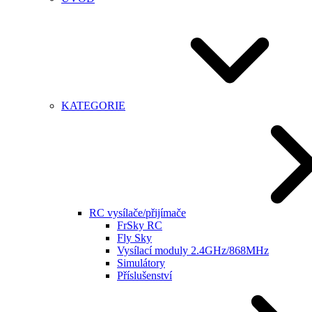
KATEGORIE
RC vysílače/přijímače
FrSky RC
Fly Sky
Vysílací moduly 2.4GHz/868MHz
Simulátory
Příslušenství