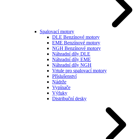
Spalovací motory
DLE Benzínové motory
EME Benzínové motory
NGH Benzínové motory
Náhradní díly DLE
Náhradní díly EME
Náhradní díly NGH
Vrtule pro spalovací motory
Příslušenství
Nádrže
Vypínače
Výfuky
Distribuční desky