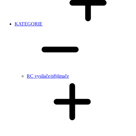
KATEGORIE
RC vysílače/přijímače