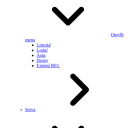
Otevřít
menu
Letecké
Lodní
Auta
Drony
Externí BEC
Serva