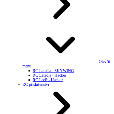
Otevřít
menu
RC Letadla - SKYWING
RC Letadla - Hacker
RC Lodě - Hacker
RC příslušenství