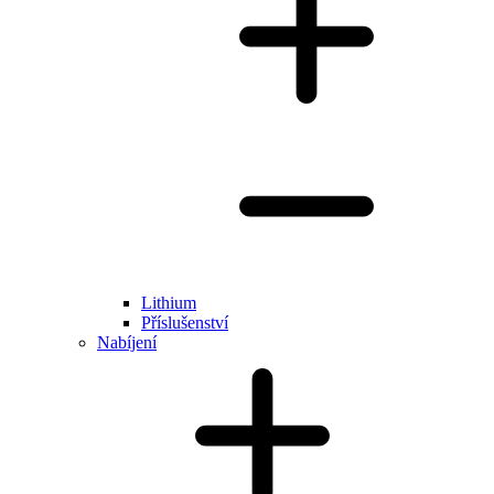
Lithium
Příslušenství
Nabíjení