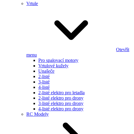
Vrtule
Otevřít
menu
Pro spalovací motory
Vrtulové kužely
Unašeče
2-listé
3-listé
4-listé
2-listé elektro pro letadla
2-listé elektro pro drony
3-listé elektro pro drony
4-listé elektro pro drony
RC Modely