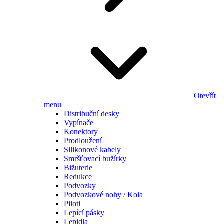
Otevřít
menu
Distribuční desky
Vypínače
Konektory
Prodloužení
Silikonové kabely
Smršťovací bužírky
Bižuterie
Redukce
Podvozky
Podvozkové nohy / Kola
Piloti
Lepící pásky
Lepidla