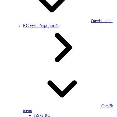
Otevřít menu
RC vysílače/přijímače
Otevřít
menu
FrSky RC