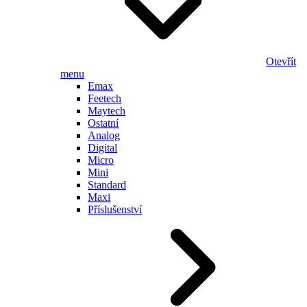
Otevřít
menu
Emax
Feetech
Maytech
Ostatní
Analog
Digital
Micro
Mini
Standard
Maxi
Příslušenství