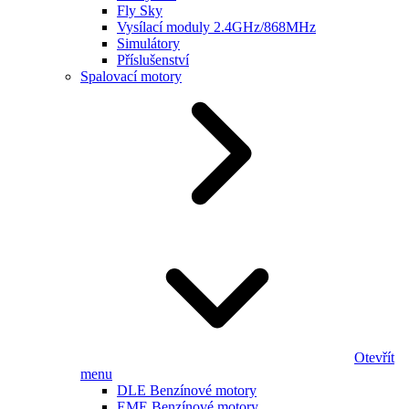
Fly Sky
Vysílací moduly 2.4GHz/868MHz
Simulátory
Příslušenství
Spalovací motory
Otevřít
menu
DLE Benzínové motory
EME Benzínové motory