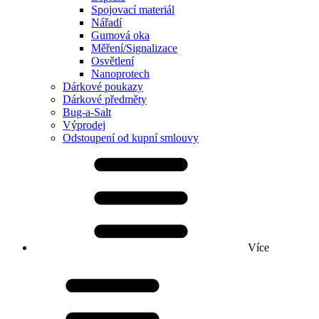
Spojovací materiál
Nářadí
Gumová oka
Měření/Signalizace
Osvětlení
Nanoprotech
Dárkové poukazy
Dárkové předměty
Bug-a-Salt
Výprodej
Odstoupení od kupní smlouvy
Více