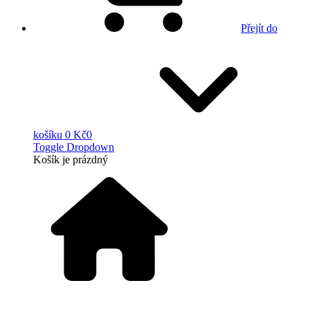
Přejít do
košíku
0 Kč
0
Toggle Dropdown
Košík
je prázdný