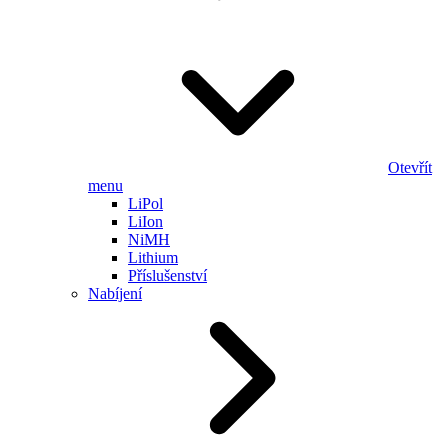
Otevřít
menu
LiPol
LiIon
NiMH
Lithium
Příslušenství
Nabíjení