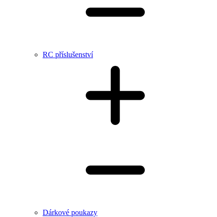
RC příslušenství
Dárkové poukazy