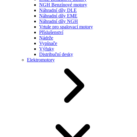
NGH Benzínové motory
Náhradní díly DLE
Náhradní díly EME
Náhradní díly NGH
Vrtule pro spalovací motory
Příslušenství
Nádrže
Vypínače
Výfuky
Distribuční desky
Elektromotory