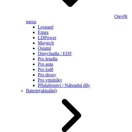
Otevřít
menu
Leopard
Emax
LDPower
Maytech
Ostatní
Dmychadla / EDF
Pro letadla
Pro auta
Pro lodě
Pro drony
Pro vrtulníky
Příslušenství / Náhradní díly
Baterie
(aktuální)