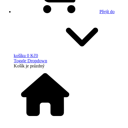
Přejít do
košíku
0 Kč
0
Toggle Dropdown
Košík
je prázdný