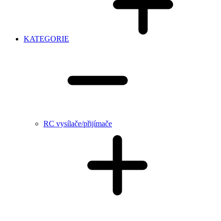
KATEGORIE
RC vysílače/přijímače