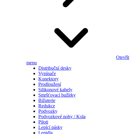
Otevřít
menu
Distribuční desky
Vypínače
Konektory
Prodloužení
Silikonové kabely
Smršťovací bužírky
Bižuterie
Redukce
Podvozky
Podvozkové nohy / Kola
Piloti
Lepící pásky
Lepidla