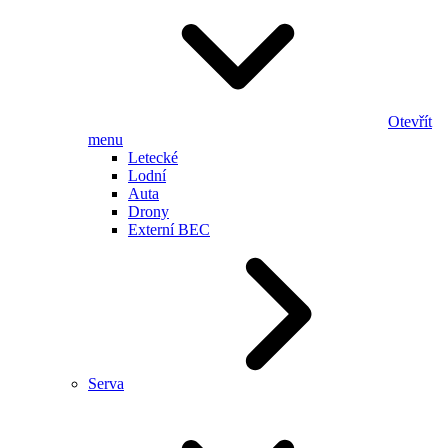
Otevřít
menu
Letecké
Lodní
Auta
Drony
Externí BEC
Serva