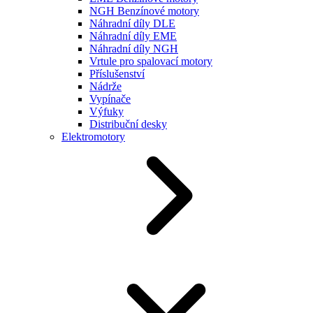
NGH Benzínové motory
Náhradní díly DLE
Náhradní díly EME
Náhradní díly NGH
Vrtule pro spalovací motory
Příslušenství
Nádrže
Vypínače
Výfuky
Distribuční desky
Elektromotory