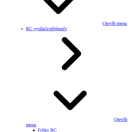
Otevřít menu
RC vysílače/přijímače
Otevřít
menu
FrSky RC