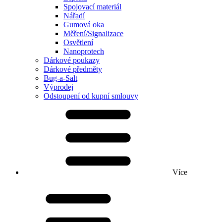
Spojovací materiál
Nářadí
Gumová oka
Měření/Signalizace
Osvětlení
Nanoprotech
Dárkové poukazy
Dárkové předměty
Bug-a-Salt
Výprodej
Odstoupení od kupní smlouvy
Více