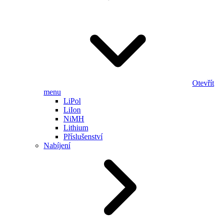
Otevřít
menu
LiPol
LiIon
NiMH
Lithium
Příslušenství
Nabíjení