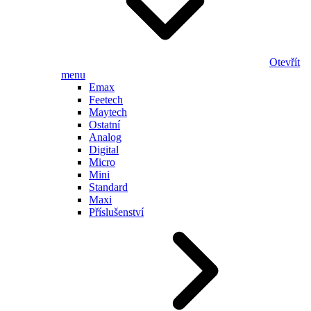
Otevřít
menu
Emax
Feetech
Maytech
Ostatní
Analog
Digital
Micro
Mini
Standard
Maxi
Příslušenství