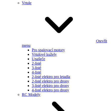
Vrtule
Otevřít
menu
Pro spalovací motory
Vrtulové kužely
Unašeče
2-listé
3-listé
4-listé
2-listé elektro pro letadla
2-listé elektro pro drony
3-listé elektro pro drony
4-listé elektro pro drony
RC Modely