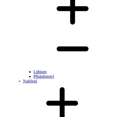
Lithium
Příslušenství
Nabíjení