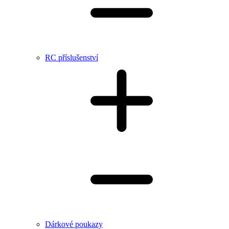
RC příslušenství
Dárkové poukazy