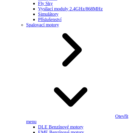
Fly Sky
Vysílací moduly 2.4GHz/868MHz
Simulátory
Příslušenství
Spalovací motory
Otevřít
menu
DLE Benzínové motory
EME Benzínové motory