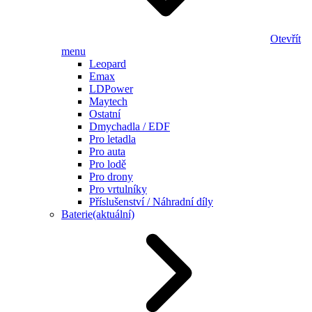
Otevřít
menu
Leopard
Emax
LDPower
Maytech
Ostatní
Dmychadla / EDF
Pro letadla
Pro auta
Pro lodě
Pro drony
Pro vrtulníky
Příslušenství / Náhradní díly
Baterie
(aktuální)