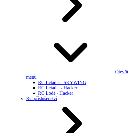
Otevřít
menu
RC Letadla - SKYWING
RC Letadla - Hacker
RC Lodě - Hacker
RC příslušenství