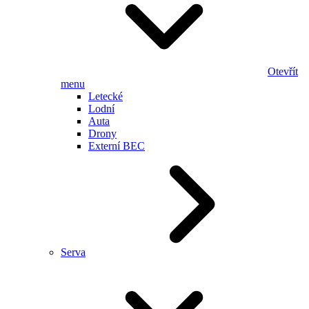
Otevřít
menu
Letecké
Lodní
Auta
Drony
Externí BEC
Serva