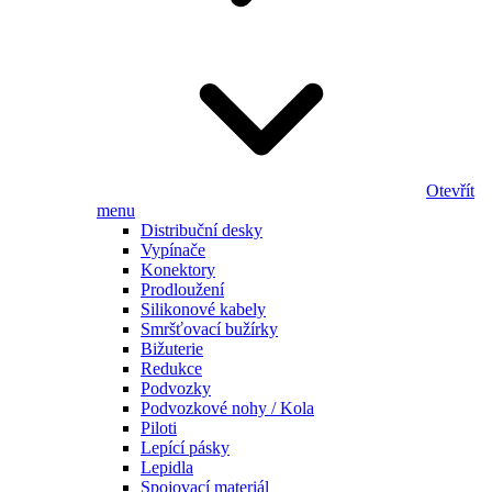
Otevřít
menu
Distribuční desky
Vypínače
Konektory
Prodloužení
Silikonové kabely
Smršťovací bužírky
Bižuterie
Redukce
Podvozky
Podvozkové nohy / Kola
Piloti
Lepící pásky
Lepidla
Spojovací materiál