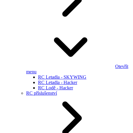
Otevřít
menu
RC Letadla - SKYWING
RC Letadla - Hacker
RC Lodě - Hacker
RC příslušenství