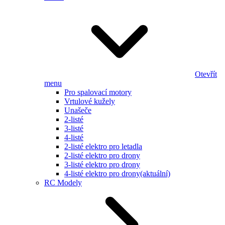
Otevřít
menu
Pro spalovací motory
Vrtulové kužely
Unašeče
2-listé
3-listé
4-listé
2-listé elektro pro letadla
2-listé elektro pro drony
3-listé elektro pro drony
4-listé elektro pro drony
(aktuální)
RC Modely