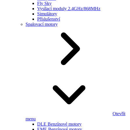
Fly Sky
Vysílací moduly 2.4GHz/868MHz
Simulátory
Příslušenství
Spalovací motory
Otevřít
menu
DLE Benzínové motory
EME Benzínové motory