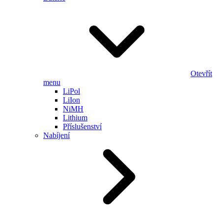
Otevřít
menu
LiPol
LiIon
NiMH
Lithium
Příslušenství
Nabíjení