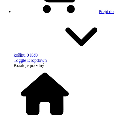
Přejít do
košíku
0 Kč
0
Toggle Dropdown
Košík
je prázdný