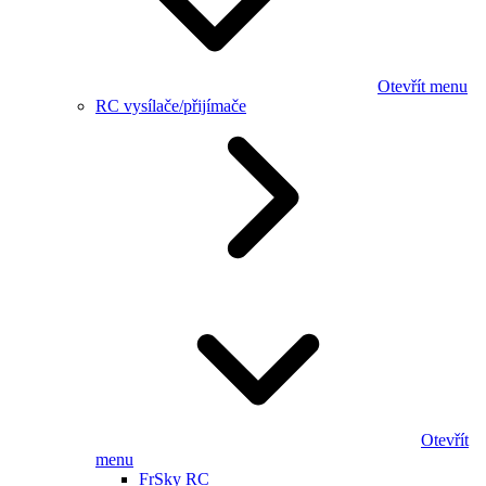
Otevřít menu
RC vysílače/přijímače
Otevřít
menu
FrSky RC