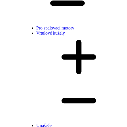
Pro spalovací motory
Vrtulové kužely
Unašeče