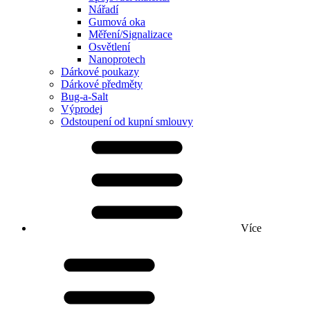
Nářadí
Gumová oka
Měření/Signalizace
Osvětlení
Nanoprotech
Dárkové poukazy
Dárkové předměty
Bug-a-Salt
Výprodej
Odstoupení od kupní smlouvy
Více