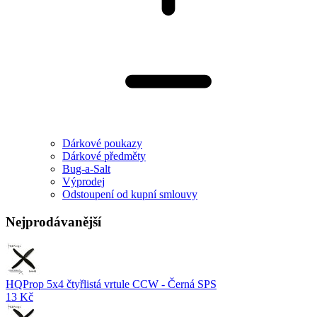
Dárkové poukazy
Dárkové předměty
Bug-a-Salt
Výprodej
Odstoupení od kupní smlouvy
Nejprodávanější
HQProp 5x4 čtyřlistá vrtule CCW - Černá SPS
13 Kč