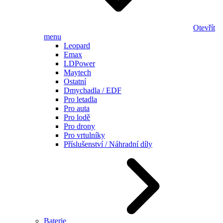
Otevřít
menu
Leopard
Emax
LDPower
Maytech
Ostatní
Dmychadla / EDF
Pro letadla
Pro auta
Pro lodě
Pro drony
Pro vrtulníky
Příslušenství / Náhradní díly
Baterie