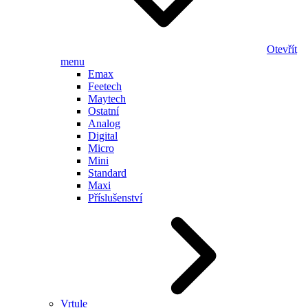
Otevřít
menu
Emax
Feetech
Maytech
Ostatní
Analog
Digital
Micro
Mini
Standard
Maxi
Příslušenství
Vrtule