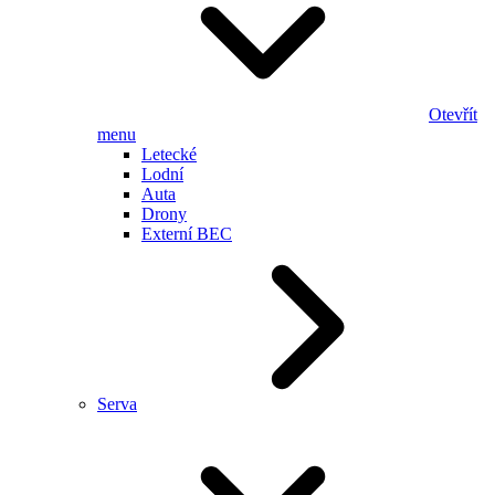
Otevřít
menu
Letecké
Lodní
Auta
Drony
Externí BEC
Serva