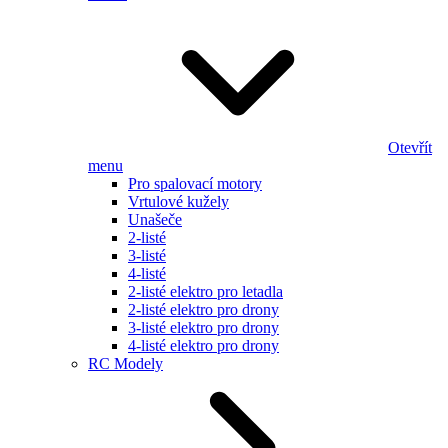
Otevřít
menu
Pro spalovací motory
Vrtulové kužely
Unašeče
2-listé
3-listé
4-listé
2-listé elektro pro letadla
2-listé elektro pro drony
3-listé elektro pro drony
4-listé elektro pro drony
RC Modely