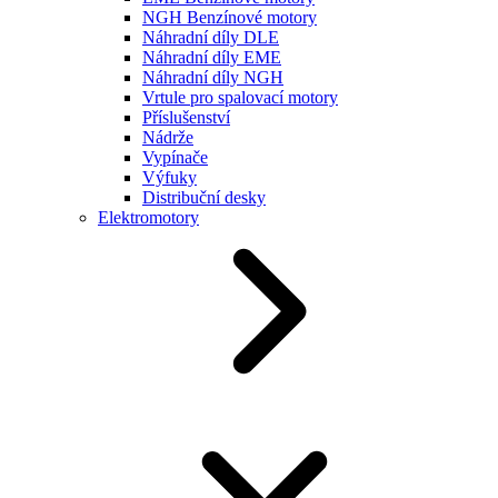
NGH Benzínové motory
Náhradní díly DLE
Náhradní díly EME
Náhradní díly NGH
Vrtule pro spalovací motory
Příslušenství
Nádrže
Vypínače
Výfuky
Distribuční desky
Elektromotory