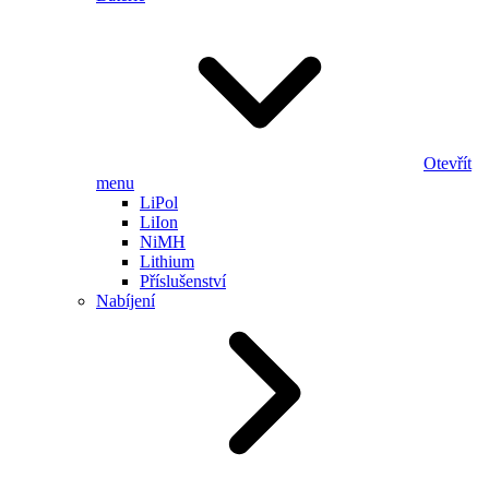
Otevřít
menu
LiPol
LiIon
NiMH
Lithium
Příslušenství
Nabíjení