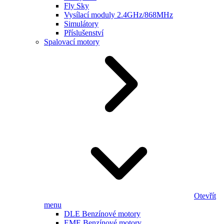
Fly Sky
Vysílací moduly 2.4GHz/868MHz
Simulátory
Příslušenství
Spalovací motory
Otevřít
menu
DLE Benzínové motory
EME Benzínové motory