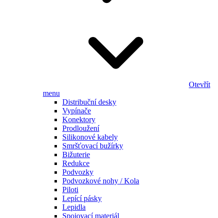
Otevřít
menu
Distribuční desky
Vypínače
Konektory
Prodloužení
Silikonové kabely
Smršťovací bužírky
Bižuterie
Redukce
Podvozky
Podvozkové nohy / Kola
Piloti
Lepící pásky
Lepidla
Spojovací materiál