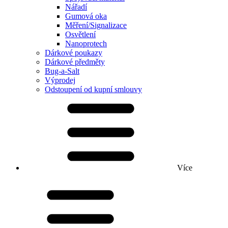
Nářadí
Gumová oka
Měření/Signalizace
Osvětlení
Nanoprotech
Dárkové poukazy
Dárkové předměty
Bug-a-Salt
Výprodej
Odstoupení od kupní smlouvy
Více