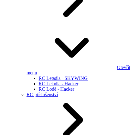
Otevřít
menu
RC Letadla - SKYWING
RC Letadla - Hacker
RC Lodě - Hacker
RC příslušenství