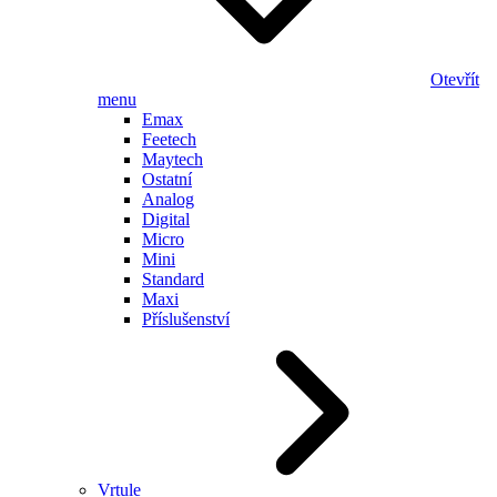
Otevřít
menu
Emax
Feetech
Maytech
Ostatní
Analog
Digital
Micro
Mini
Standard
Maxi
Příslušenství
Vrtule