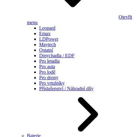
Otevřít
menu
Leopard
Emax
LDPower
Maytech
Ostatní
Dmychadla / EDF
Pro letadla
Pro auta
Pro lodě
Pro drony
Pro vrtulníky
Příslušenství / Náhradní díly
Baterie