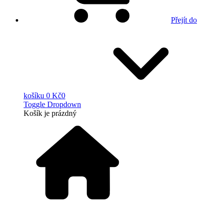
Přejít do
košíku
0 Kč
0
Toggle Dropdown
Košík
je prázdný