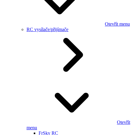
Otevřít menu
RC vysílače/přijímače
Otevřít
menu
FrSky RC