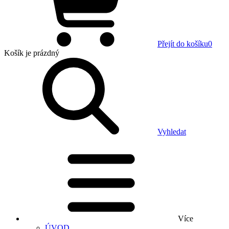
Přejít do košíku
0
Košík
je prázdný
Vyhledat
Více
ÚVOD