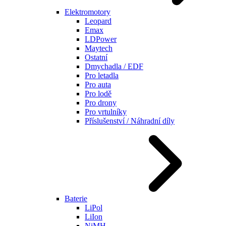
Elektromotory
Leopard
Emax
LDPower
Maytech
Ostatní
Dmychadla / EDF
Pro letadla
Pro auta
Pro lodě
Pro drony
Pro vrtulníky
Příslušenství / Náhradní díly
Baterie
LiPol
LiIon
NiMH