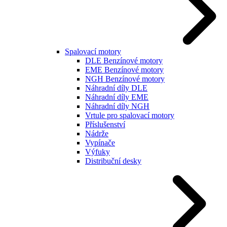
Spalovací motory
DLE Benzínové motory
EME Benzínové motory
NGH Benzínové motory
Náhradní díly DLE
Náhradní díly EME
Náhradní díly NGH
Vrtule pro spalovací motory
Příslušenství
Nádrže
Vypínače
Výfuky
Distribuční desky