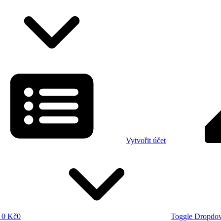
Vytvořit účet
0 Kč
0
Toggle Dropdo