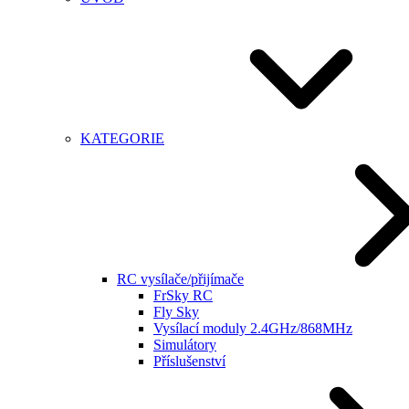
KATEGORIE
RC vysílače/přijímače
FrSky RC
Fly Sky
Vysílací moduly 2.4GHz/868MHz
Simulátory
Příslušenství