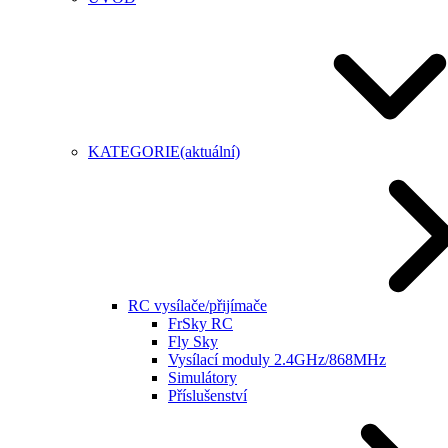
KATEGORIE
(aktuální)
RC vysílače/přijímače
FrSky RC
Fly Sky
Vysílací moduly 2.4GHz/868MHz
Simulátory
Příslušenství