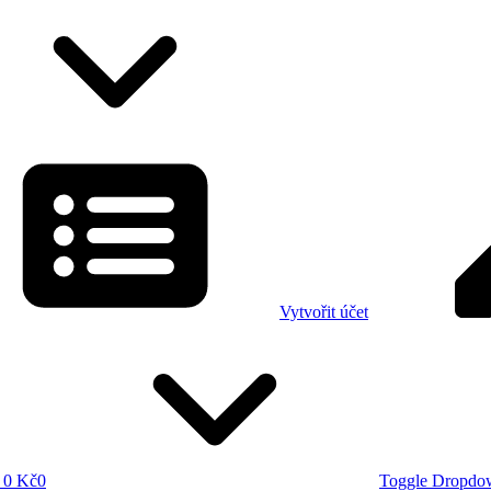
Vytvořit účet
0 Kč
0
Toggle Dropdo