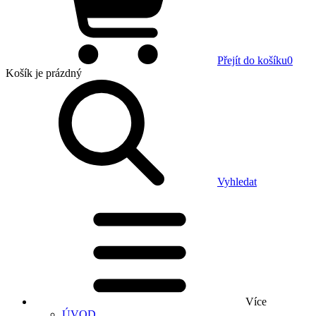
Přejít do košíku
0
Košík
je prázdný
Vyhledat
Více
ÚVOD