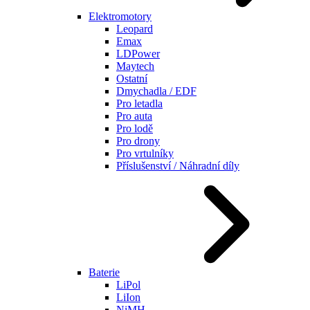
Elektromotory
Leopard
Emax
LDPower
Maytech
Ostatní
Dmychadla / EDF
Pro letadla
Pro auta
Pro lodě
Pro drony
Pro vrtulníky
Příslušenství / Náhradní díly
Baterie
LiPol
LiIon
NiMH