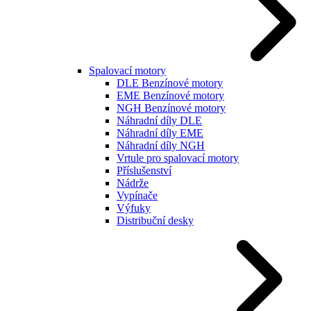
Spalovací motory
DLE Benzínové motory
EME Benzínové motory
NGH Benzínové motory
Náhradní díly DLE
Náhradní díly EME
Náhradní díly NGH
Vrtule pro spalovací motory
Příslušenství
Nádrže
Vypínače
Výfuky
Distribuční desky