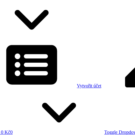
Vytvořit účet
0 Kč
0
Toggle Dropdo