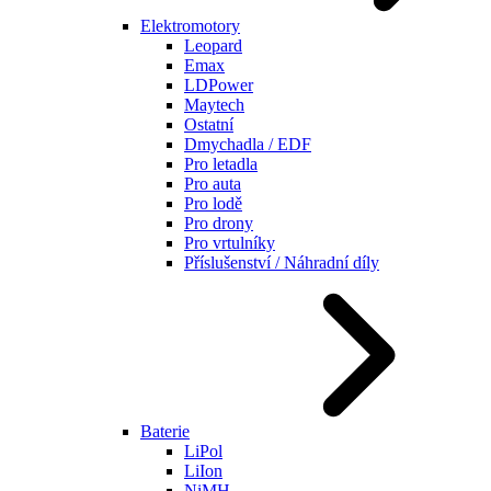
Elektromotory
Leopard
Emax
LDPower
Maytech
Ostatní
Dmychadla / EDF
Pro letadla
Pro auta
Pro lodě
Pro drony
Pro vrtulníky
Příslušenství / Náhradní díly
Baterie
LiPol
LiIon
NiMH