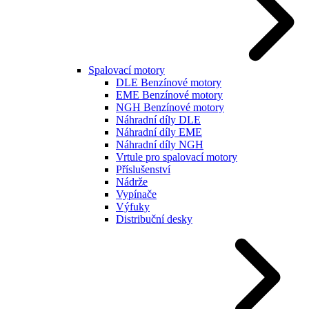
Spalovací motory
DLE Benzínové motory
EME Benzínové motory
NGH Benzínové motory
Náhradní díly DLE
Náhradní díly EME
Náhradní díly NGH
Vrtule pro spalovací motory
Příslušenství
Nádrže
Vypínače
Výfuky
Distribuční desky