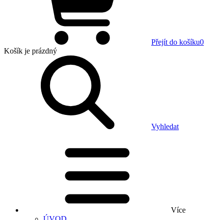
Přejít do košíku
0
Košík
je prázdný
Vyhledat
Více
ÚVOD