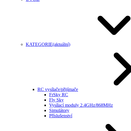
KATEGORIE
(aktuální)
RC vysílače/přijímače
FrSky RC
Fly Sky
Vysílací moduly 2.4GHz/868MHz
Simulátory
Příslušenství