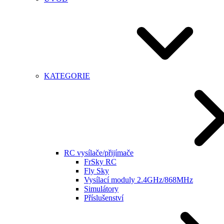
KATEGORIE
RC vysílače/přijímače
FrSky RC
Fly Sky
Vysílací moduly 2.4GHz/868MHz
Simulátory
Příslušenství