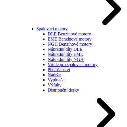
Spalovací motory
DLE Benzínové motory
EME Benzínové motory
NGH Benzínové motory
Náhradní díly DLE
Náhradní díly EME
Náhradní díly NGH
Vrtule pro spalovací motory
Příslušenství
Nádrže
Vypínače
Výfuky
Distribuční desky