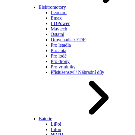
Elektromotory
Leopard
Emax
LDPower
Maytech
Ostatní
Dmychadla / EDF
Pro letadla
Pro auta
Pro lodě
Pro drony
Pro vrtulníky
Příslušenství / Náhradní díly
Baterie
LiPol
LiIon
NiMH