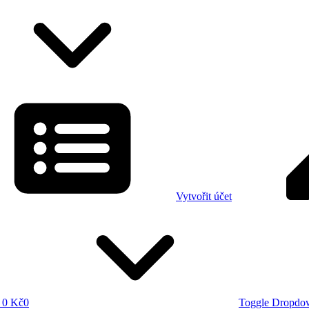
Vytvořit účet
0 Kč
0
Toggle Dropdo