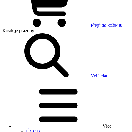
Přejít do košíku
0
Košík
je prázdný
Vyhledat
Více
ÚVOD