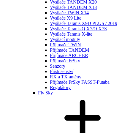
Vysílače TANDEM X20
Vysílače TANDEM X18
Vysílače TWIN X14
Vysílače X9 Lite
Vysílače Taranis X9D PLUS / 2019
Vysílače Taranis Q X7/Q X7S
Vysílače Taranis X-lite
Vysílací moduly
Přijímače TWIN
Přijímače TANDEM
Přijímače ARCHER
Přijímače FrSky
Senzory
Příslušenství
RX a TX antény
Přijímače FrSky FASST-Futaba
Regulátory
Fly Sky