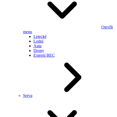
Otevřít
menu
Letecké
Lodní
Auta
Drony
Externí BEC
Serva