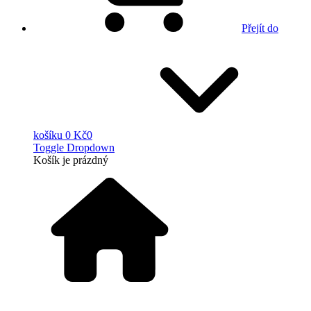
Přejít do
košíku
0 Kč
0
Toggle Dropdown
Košík
je prázdný