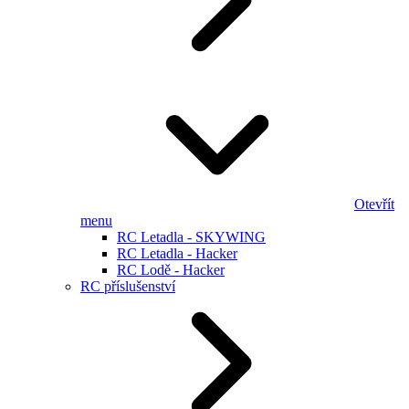
Otevřít
menu
RC Letadla - SKYWING
RC Letadla - Hacker
RC Lodě - Hacker
RC příslušenství