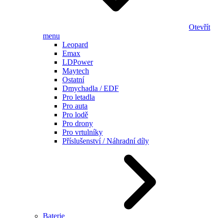
Otevřít
menu
Leopard
Emax
LDPower
Maytech
Ostatní
Dmychadla / EDF
Pro letadla
Pro auta
Pro lodě
Pro drony
Pro vrtulníky
Příslušenství / Náhradní díly
Baterie