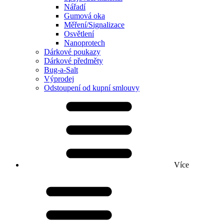
Nářadí
Gumová oka
Měření/Signalizace
Osvětlení
Nanoprotech
Dárkové poukazy
Dárkové předměty
Bug-a-Salt
Výprodej
Odstoupení od kupní smlouvy
Více