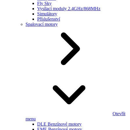
Fly Sky
Vysílací moduly 2.4GHz/868MHz
Simulátory
Příslušenství
Spalovací motory
Otevřít
menu
DLE Benzínové motory
EME Benzínové motory