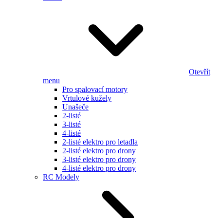
Otevřít
menu
Pro spalovací motory
Vrtulové kužely
Unašeče
2-listé
3-listé
4-listé
2-listé elektro pro letadla
2-listé elektro pro drony
3-listé elektro pro drony
4-listé elektro pro drony
RC Modely