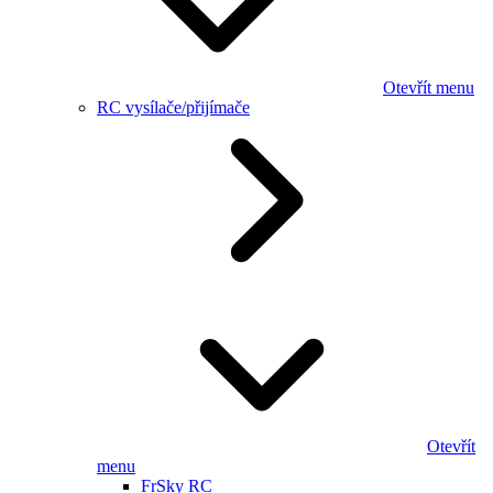
Otevřít menu
RC vysílače/přijímače
Otevřít
menu
FrSky RC