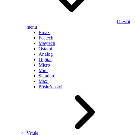
Otevřít
menu
Emax
Feetech
Maytech
Ostatní
Analog
Digital
Micro
Mini
Standard
Maxi
Příslušenství
Vrtule