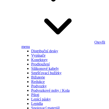
Otevřít
menu
Distribuční desky
Vypínače
Konektory
Prodloužení
Silikonové kabely
Smršťovací bužírky
Bižuterie
Redukce
Podvozky
Podvozkové nohy / Kola
Piloti
Lepící pásky
Lepidla
Spojovací materiál