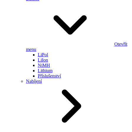
Otevřít
menu
LiPol
LiIon
NiMH
Lithium
Příslušenství
Nabíjení