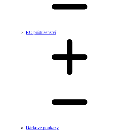
RC příslušenství
Dárkové poukazy