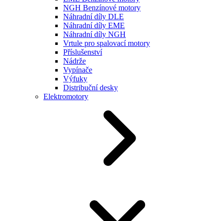
NGH Benzínové motory
Náhradní díly DLE
Náhradní díly EME
Náhradní díly NGH
Vrtule pro spalovací motory
Příslušenství
Nádrže
Vypínače
Výfuky
Distribuční desky
Elektromotory