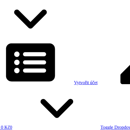
Vytvořit účet
0 Kč
0
Toggle Dropdo