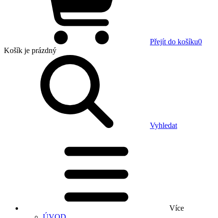
Přejít do košíku
0
Košík
je prázdný
Vyhledat
Více
ÚVOD