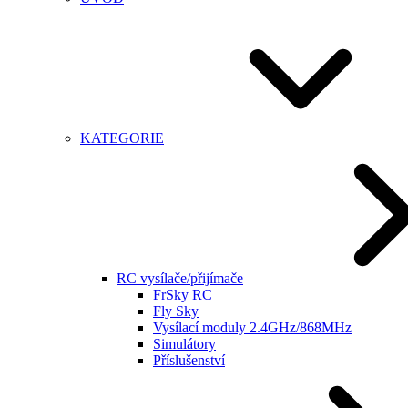
KATEGORIE
RC vysílače/přijímače
FrSky RC
Fly Sky
Vysílací moduly 2.4GHz/868MHz
Simulátory
Příslušenství