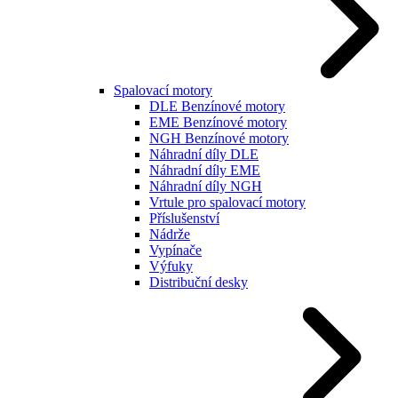
Spalovací motory
DLE Benzínové motory
EME Benzínové motory
NGH Benzínové motory
Náhradní díly DLE
Náhradní díly EME
Náhradní díly NGH
Vrtule pro spalovací motory
Příslušenství
Nádrže
Vypínače
Výfuky
Distribuční desky