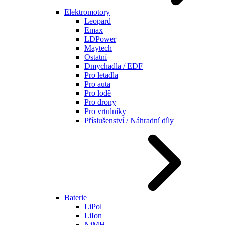
Elektromotory
Leopard
Emax
LDPower
Maytech
Ostatní
Dmychadla / EDF
Pro letadla
Pro auta
Pro lodě
Pro drony
Pro vrtulníky
Příslušenství / Náhradní díly
Baterie
LiPol
LiIon
NiMH