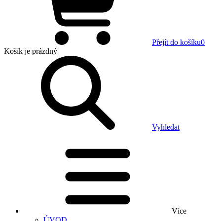
Přejít do košíku
0
Košík
je prázdný
Vyhledat
Více
ÚVOD