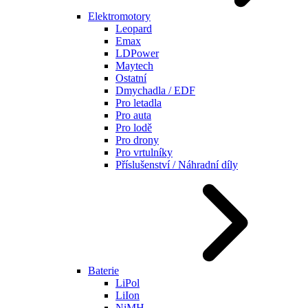
Elektromotory
Leopard
Emax
LDPower
Maytech
Ostatní
Dmychadla / EDF
Pro letadla
Pro auta
Pro lodě
Pro drony
Pro vrtulníky
Příslušenství / Náhradní díly
Baterie
LiPol
LiIon
NiMH