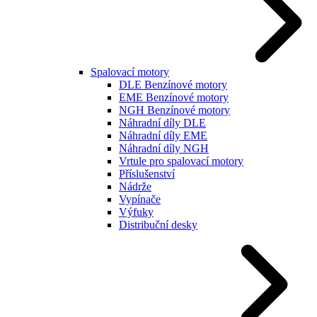
Spalovací motory
DLE Benzínové motory
EME Benzínové motory
NGH Benzínové motory
Náhradní díly DLE
Náhradní díly EME
Náhradní díly NGH
Vrtule pro spalovací motory
Příslušenství
Nádrže
Vypínače
Výfuky
Distribuční desky