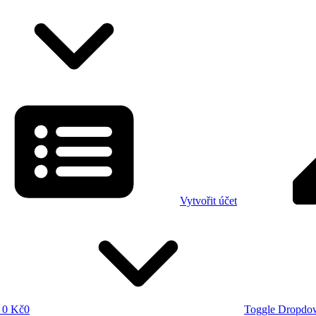
Vytvořit účet
0 Kč
0
Toggle Dropdo