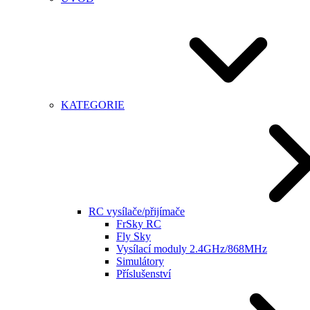
KATEGORIE
RC vysílače/přijímače
FrSky RC
Fly Sky
Vysílací moduly 2.4GHz/868MHz
Simulátory
Příslušenství