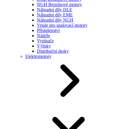
NGH Benzínové motory
Náhradní díly DLE
Náhradní díly EME
Náhradní díly NGH
Vrtule pro spalovací motory
Příslušenství
Nádrže
Vypínače
Výfuky
Distribuční desky
Elektromotory