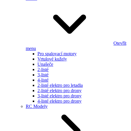
Otevřít
menu
Pro spalovací motory
Vrtulové kužely
Unašeče
2-listé
3-listé
4-listé
2-listé elektro pro letadla
2-listé elektro pro drony
3-listé elektro pro drony
4-listé elektro pro drony
RC Modely