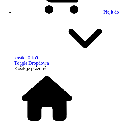
Přejít do
košíku
0 Kč
0
Toggle Dropdown
Košík
je prázdný