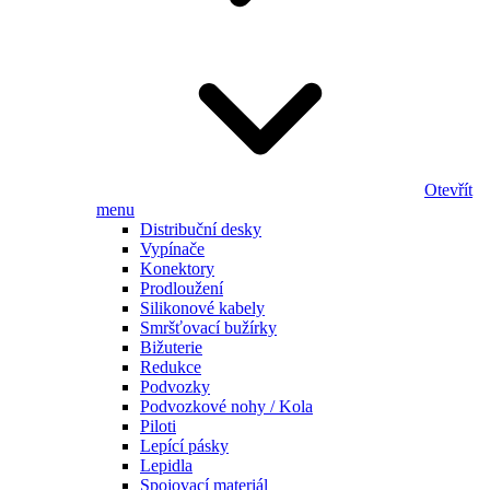
Otevřít
menu
Distribuční desky
Vypínače
Konektory
Prodloužení
Silikonové kabely
Smršťovací bužírky
Bižuterie
Redukce
Podvozky
Podvozkové nohy / Kola
Piloti
Lepící pásky
Lepidla
Spojovací materiál