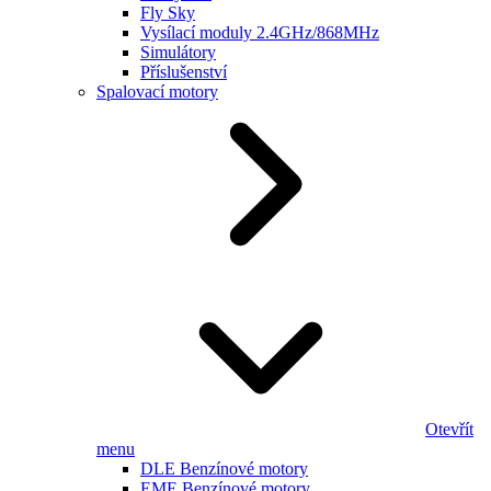
Fly Sky
Vysílací moduly 2.4GHz/868MHz
Simulátory
Příslušenství
Spalovací motory
Otevřít
menu
DLE Benzínové motory
EME Benzínové motory