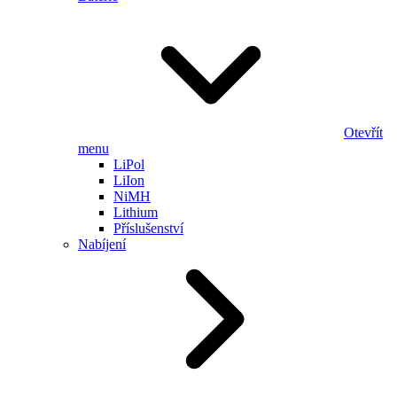
Otevřít
menu
LiPol
LiIon
NiMH
Lithium
Příslušenství
Nabíjení