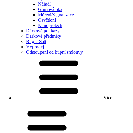
Nářadí
Gumová oka
Měření/Signalizace
Osvětlení
Nanoprotech
Dárkové poukazy
Dárkové předměty
Bug-a-Salt
Výprodej
Odstoupení od kupní smlouvy
Více