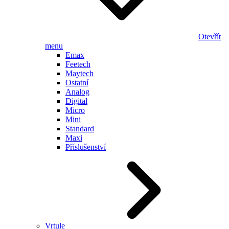
Otevřít
menu
Emax
Feetech
Maytech
Ostatní
Analog
Digital
Micro
Mini
Standard
Maxi
Příslušenství
Vrtule