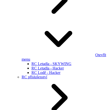
Otevřít
menu
RC Letadla - SKYWING
RC Letadla - Hacker
RC Lodě - Hacker
RC příslušenství