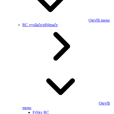
Otevřít menu
RC vysílače/přijímače
Otevřít
menu
FrSky RC