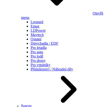
Otevřít
menu
Leopard
Emax
LDPower
Maytech
Ostatní
Dmychadla / EDF
Pro letadla
Pro auta
Pro lodě
Pro drony
Pro vrtulníky
Příslušenství / Náhradní díly
Baterie