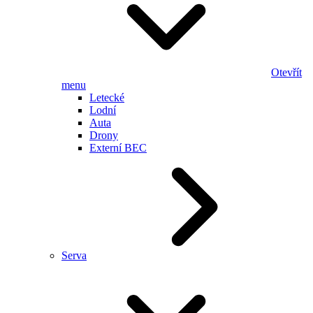
Otevřít
menu
Letecké
Lodní
Auta
Drony
Externí BEC
Serva