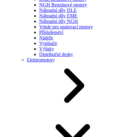
NGH Benzínové motory
Náhradní díly DLE
Náhradní díly EME
Náhradní díly NGH
Vrtule pro spalovací motory
Příslušenství
Nádrže
Vypínače
Výfuky
Distribuční desky
Elektromotory