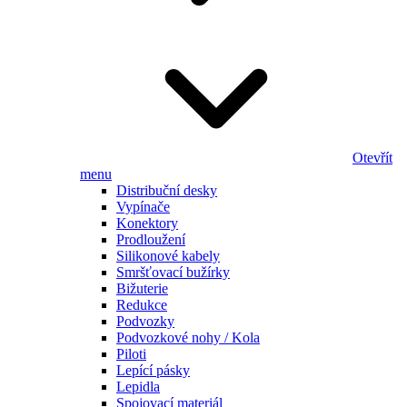
Otevřít
menu
Distribuční desky
Vypínače
Konektory
Prodloužení
Silikonové kabely
Smršťovací bužírky
Bižuterie
Redukce
Podvozky
Podvozkové nohy / Kola
Piloti
Lepící pásky
Lepidla
Spojovací materiál