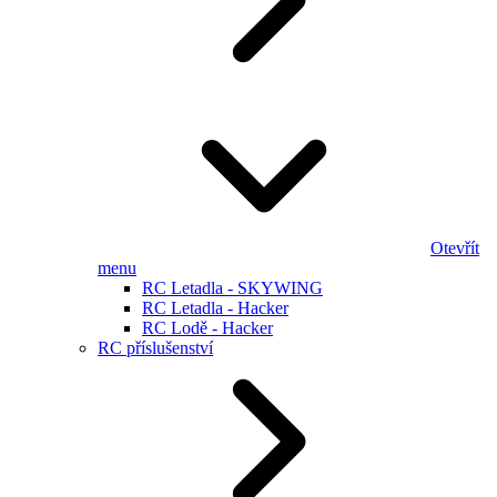
Otevřít
menu
RC Letadla - SKYWING
RC Letadla - Hacker
RC Lodě - Hacker
RC příslušenství