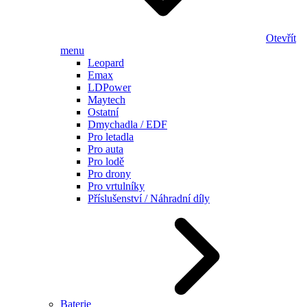
Otevřít
menu
Leopard
Emax
LDPower
Maytech
Ostatní
Dmychadla / EDF
Pro letadla
Pro auta
Pro lodě
Pro drony
Pro vrtulníky
Příslušenství / Náhradní díly
Baterie