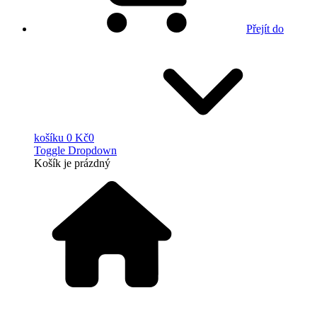
Přejít do
košíku
0 Kč
0
Toggle Dropdown
Košík
je prázdný