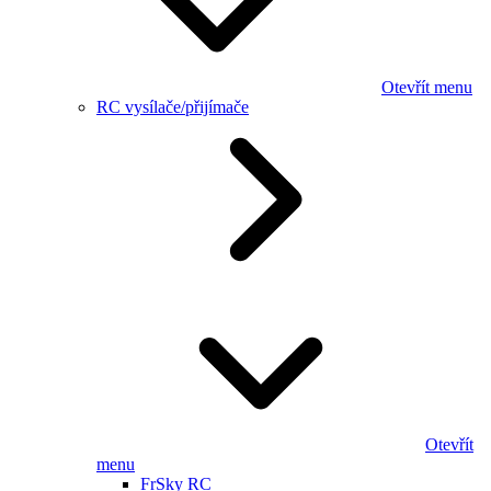
Otevřít menu
RC vysílače/přijímače
Otevřít
menu
FrSky RC