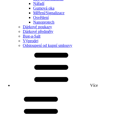
Nářadí
Gumová oka
Měření/Signalizace
Osvětlení
Nanoprotech
Dárkové poukazy
Dárkové předměty
Bug-a-Salt
Výprodej
Odstoupení od kupní smlouvy
Více