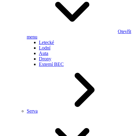
Otevřít
menu
Letecké
Lodní
Auta
Drony
Externí BEC
Serva