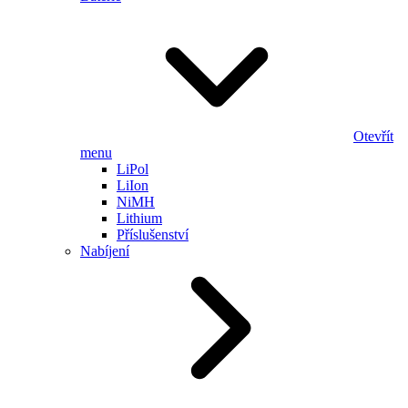
Otevřít
menu
LiPol
LiIon
NiMH
Lithium
Příslušenství
Nabíjení