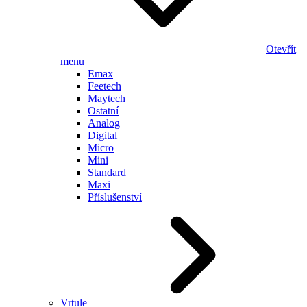
Otevřít
menu
Emax
Feetech
Maytech
Ostatní
Analog
Digital
Micro
Mini
Standard
Maxi
Příslušenství
Vrtule