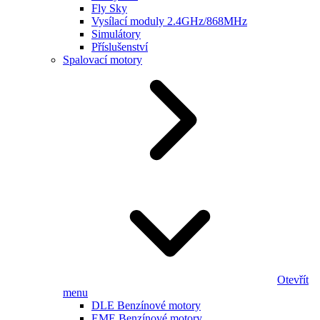
Fly Sky
Vysílací moduly 2.4GHz/868MHz
Simulátory
Příslušenství
Spalovací motory
Otevřít
menu
DLE Benzínové motory
EME Benzínové motory