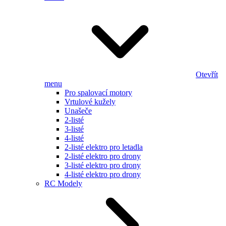
Otevřít
menu
Pro spalovací motory
Vrtulové kužely
Unašeče
2-listé
3-listé
4-listé
2-listé elektro pro letadla
2-listé elektro pro drony
3-listé elektro pro drony
4-listé elektro pro drony
RC Modely