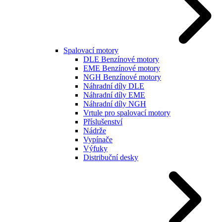
Spalovací motory
DLE Benzínové motory
EME Benzínové motory
NGH Benzínové motory
Náhradní díly DLE
Náhradní díly EME
Náhradní díly NGH
Vrtule pro spalovací motory
Příslušenství
Nádrže
Vypínače
Výfuky
Distribuční desky