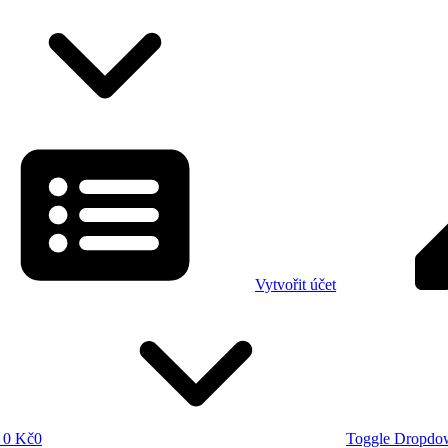
Vytvořit účet
0 Kč
0
Toggle Dropdo