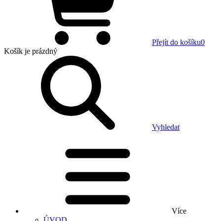
Přejít do košíku
0
Košík
je prázdný
Vyhledat
Více
ÚVOD