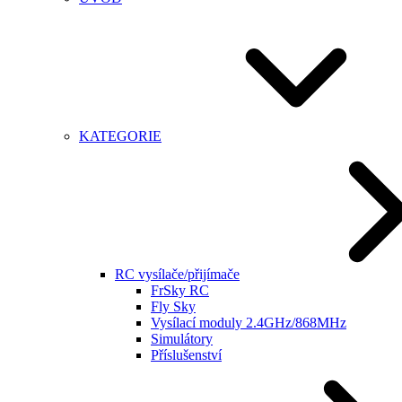
KATEGORIE
RC vysílače/přijímače
FrSky RC
Fly Sky
Vysílací moduly 2.4GHz/868MHz
Simulátory
Příslušenství