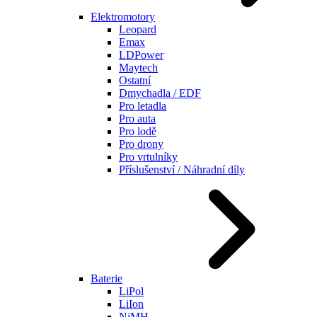
Elektromotory
Leopard
Emax
LDPower
Maytech
Ostatní
Dmychadla / EDF
Pro letadla
Pro auta
Pro lodě
Pro drony
Pro vrtulníky
Příslušenství / Náhradní díly
Baterie
LiPol
LiIon
NiMH