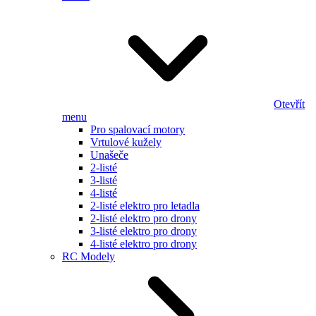
Otevřít
menu
Pro spalovací motory
Vrtulové kužely
Unašeče
2-listé
3-listé
4-listé
2-listé elektro pro letadla
2-listé elektro pro drony
3-listé elektro pro drony
4-listé elektro pro drony
RC Modely