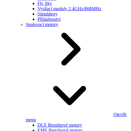
Fly Sky
Vysílací moduly 2.4GHz/868MHz
Simulátory
Příslušenství
Spalovací motory
Otevřít
menu
DLE Benzínové motory
EME Benzínové motory