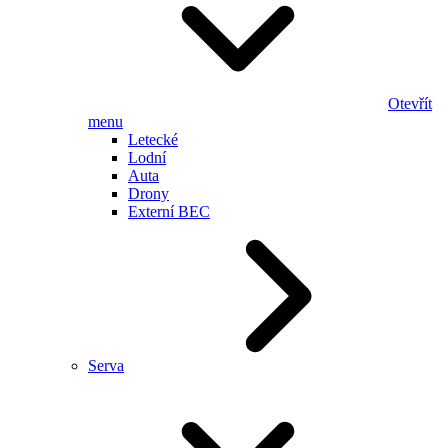
Otevřít
menu
Letecké
Lodní
Auta
Drony
Externí BEC
Serva