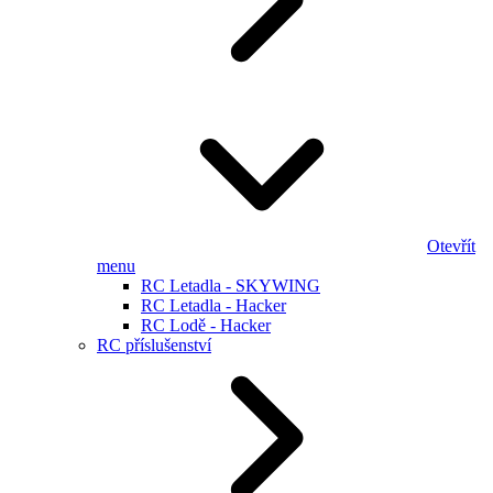
Otevřít
menu
RC Letadla - SKYWING
RC Letadla - Hacker
RC Lodě - Hacker
RC příslušenství