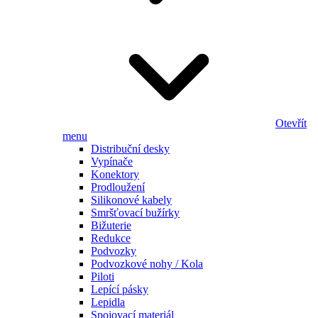
Otevřít
menu
Distribuční desky
Vypínače
Konektory
Prodloužení
Silikonové kabely
Smršťovací bužírky
Bižuterie
Redukce
Podvozky
Podvozkové nohy / Kola
Piloti
Lepící pásky
Lepidla
Spojovací materiál