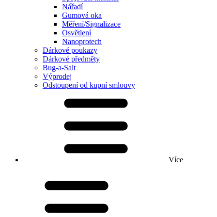
Nářadí
Gumová oka
Měření/Signalizace
Osvětlení
Nanoprotech
Dárkové poukazy
Dárkové předměty
Bug-a-Salt
Výprodej
Odstoupení od kupní smlouvy
Více