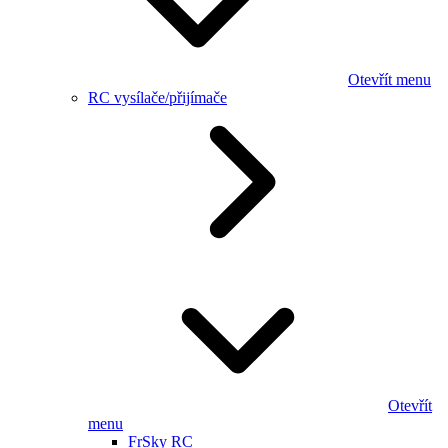
Otevřít menu
RC vysílače/přijímače
Otevřít
menu
FrSky RC