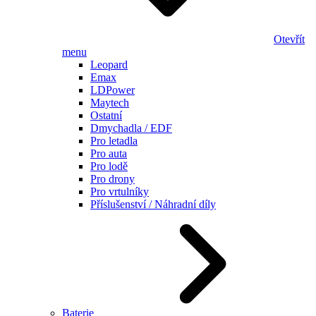
Otevřít
menu
Leopard
Emax
LDPower
Maytech
Ostatní
Dmychadla / EDF
Pro letadla
Pro auta
Pro lodě
Pro drony
Pro vrtulníky
Příslušenství / Náhradní díly
Baterie