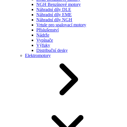
NGH Benzínové motory
Náhradní díly DLE
Náhradní díly EME
Náhradní díly NGH
Vrtule pro spalovací motory
Příslušenství
Nádrže
Vypínače
Výfuky
Distribuční desky
Elektromotory