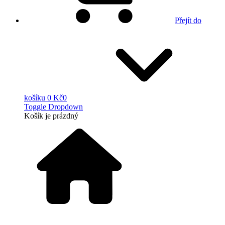
Přejít do
košíku
0 Kč
0
Toggle Dropdown
Košík
je prázdný