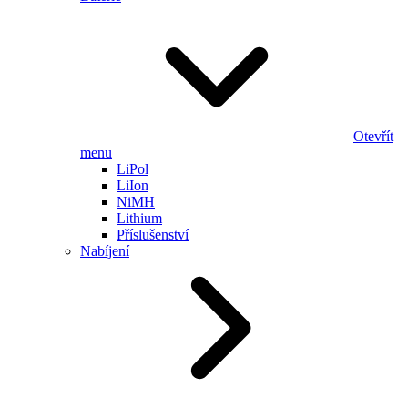
Otevřít
menu
LiPol
LiIon
NiMH
Lithium
Příslušenství
Nabíjení