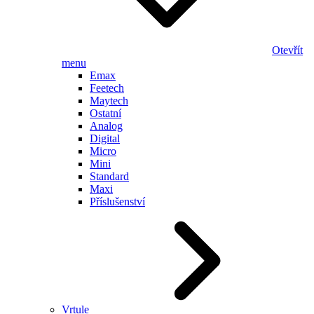
Otevřít
menu
Emax
Feetech
Maytech
Ostatní
Analog
Digital
Micro
Mini
Standard
Maxi
Příslušenství
Vrtule