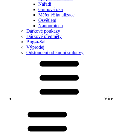
Nářadí
Gumová oka
Měření/Signalizace
Osvětlení
Nanoprotech
Dárkové poukazy
Dárkové předměty
Bug-a-Salt
Výprodej
Odstoupení od kupní smlouvy
Více