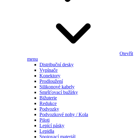
Otevřít
menu
Distribuční desky
Vypínače
Konektory
Prodloužení
Silikonové kabely
Smršťovací bužírky
Bižuterie
Redukce
Podvozky
Podvozkové nohy / Kola
Piloti
Lepící pásky
Lepidla
Spojovací materiál