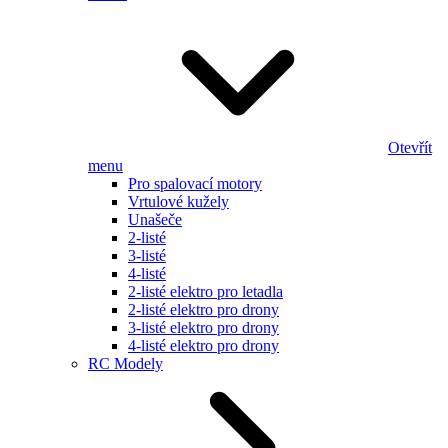
Otevřít
menu
Pro spalovací motory
Vrtulové kužely
Unašeče
2-listé
3-listé
4-listé
2-listé elektro pro letadla
2-listé elektro pro drony
3-listé elektro pro drony
4-listé elektro pro drony
RC Modely