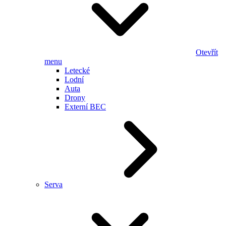
Otevřít
menu
Letecké
Lodní
Auta
Drony
Externí BEC
Serva