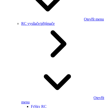
Otevřít menu
RC vysílače/přijímače
Otevřít
menu
FrSky RC