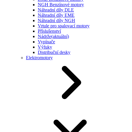
NGH Benzínové motory
Náhradní díly DLE
Náhradní díly EME
Náhradní díly NGH
Vrtule pro spalovací motory
Příslušenství
Nádrže
(aktuální)
Vypínače
Výfuky
Distribuční desky
Elektromotory