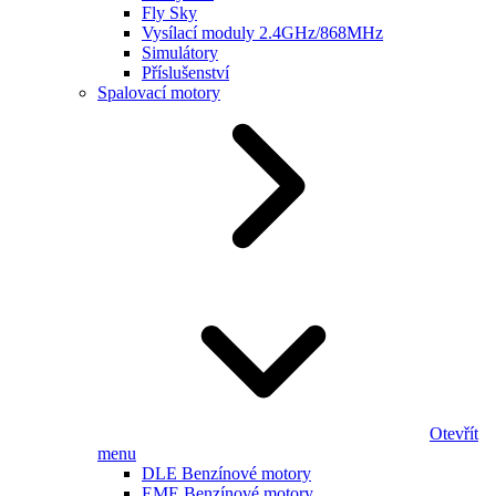
Fly Sky
Vysílací moduly 2.4GHz/868MHz
Simulátory
Příslušenství
Spalovací motory
Otevřít
menu
DLE Benzínové motory
EME Benzínové motory