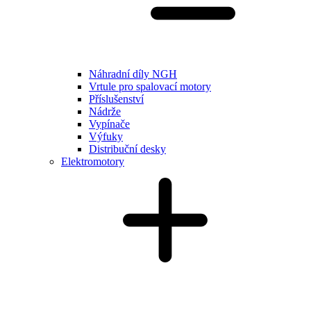
Náhradní díly NGH
Vrtule pro spalovací motory
Příslušenství
Nádrže
Vypínače
Výfuky
Distribuční desky
Elektromotory