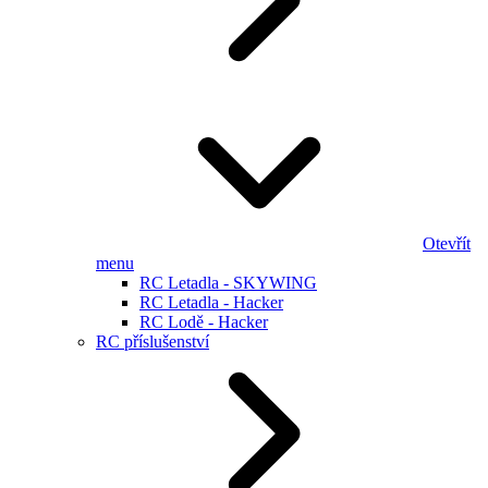
Otevřít
menu
RC Letadla - SKYWING
RC Letadla - Hacker
RC Lodě - Hacker
RC příslušenství