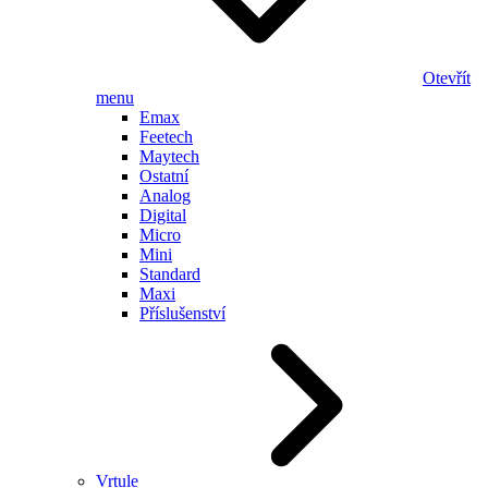
Otevřít
menu
Emax
Feetech
Maytech
Ostatní
Analog
Digital
Micro
Mini
Standard
Maxi
Příslušenství
Vrtule