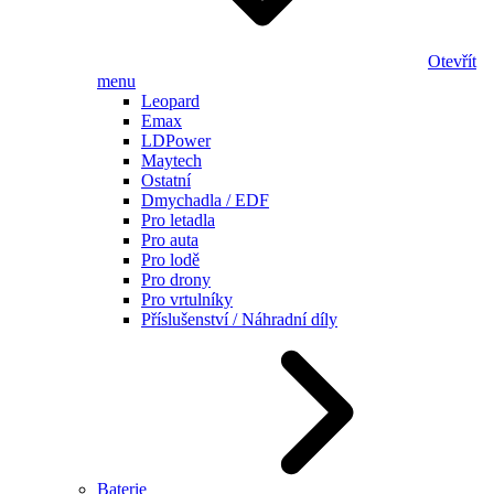
Otevřít
menu
Leopard
Emax
LDPower
Maytech
Ostatní
Dmychadla / EDF
Pro letadla
Pro auta
Pro lodě
Pro drony
Pro vrtulníky
Příslušenství / Náhradní díly
Baterie