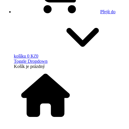
Přejít do
košíku
0 Kč
0
Toggle Dropdown
Košík
je prázdný