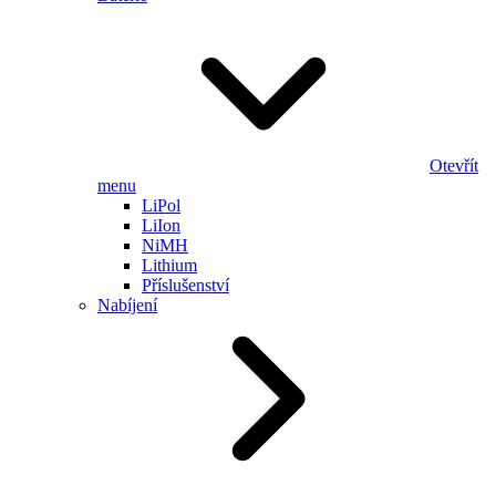
Otevřít
menu
LiPol
LiIon
NiMH
Lithium
Příslušenství
Nabíjení