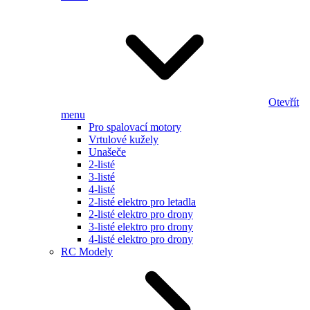
Otevřít
menu
Pro spalovací motory
Vrtulové kužely
Unašeče
2-listé
3-listé
4-listé
2-listé elektro pro letadla
2-listé elektro pro drony
3-listé elektro pro drony
4-listé elektro pro drony
RC Modely