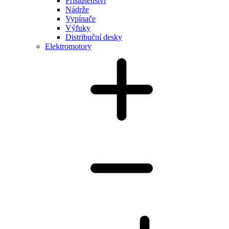
Příslušenství
Nádrže
Vypínače
Výfuky
Distribuční desky
Elektromotory