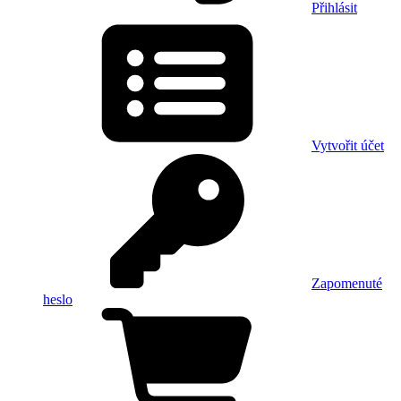
Přihlásit
Vytvořit účet
Zapomenuté
heslo