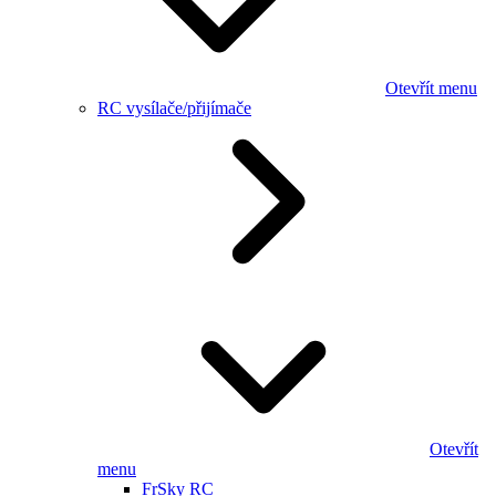
Otevřít menu
RC vysílače/přijímače
Otevřít
menu
FrSky RC