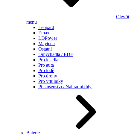
Otevřít
menu
Leopard
Emax
LDPower
Maytech
Ostatní
Dmychadla / EDF
Pro letadla
Pro auta
Pro lodě
Pro drony
Pro vrtulníky
Příslušenství / Náhradní díly
Baterie