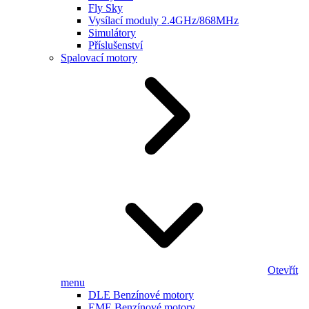
Fly Sky
Vysílací moduly 2.4GHz/868MHz
Simulátory
Příslušenství
Spalovací motory
Otevřít
menu
DLE Benzínové motory
EME Benzínové motory