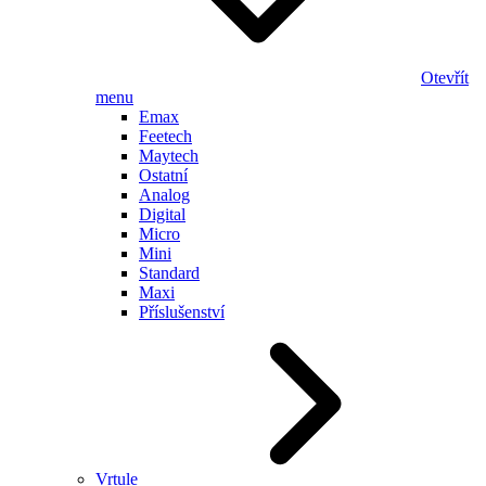
Otevřít
menu
Emax
Feetech
Maytech
Ostatní
Analog
Digital
Micro
Mini
Standard
Maxi
Příslušenství
Vrtule