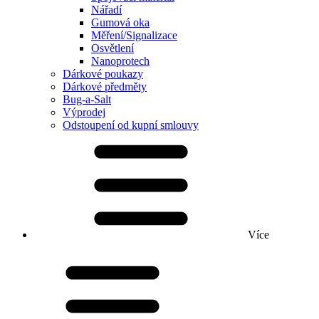
Nářadí
Gumová oka
Měření/Signalizace
Osvětlení
Nanoprotech
Dárkové poukazy
Dárkové předměty
Bug-a-Salt
Výprodej
Odstoupení od kupní smlouvy
Více