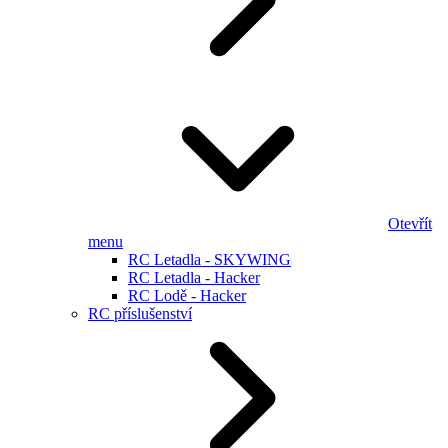
Otevřít
menu
RC Letadla - SKYWING
RC Letadla - Hacker
RC Lodě - Hacker
RC příslušenství