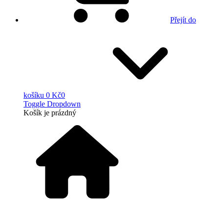
Přejít do
košíku
0 Kč
0
Toggle Dropdown
Košík
je prázdný