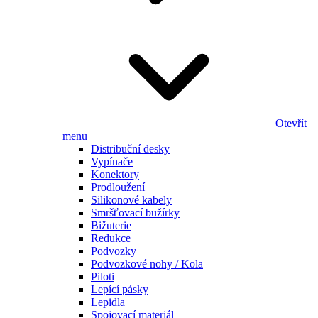
Otevřít
menu
Distribuční desky
Vypínače
Konektory
Prodloužení
Silikonové kabely
Smršťovací bužírky
Bižuterie
Redukce
Podvozky
Podvozkové nohy / Kola
Piloti
Lepící pásky
Lepidla
Spojovací materiál