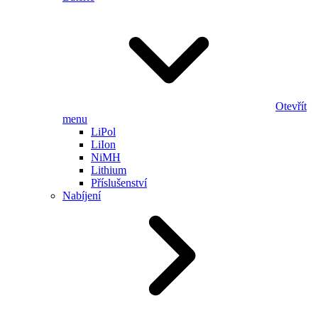
Otevřít
menu
LiPol
LiIon
NiMH
Lithium
Příslušenství
Nabíjení