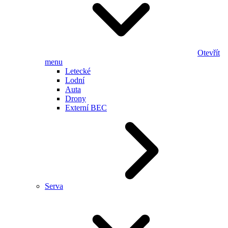
Otevřít
menu
Letecké
Lodní
Auta
Drony
Externí BEC
Serva