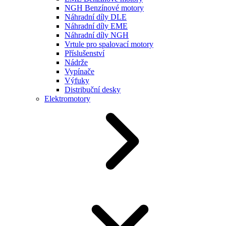
NGH Benzínové motory
Náhradní díly DLE
Náhradní díly EME
Náhradní díly NGH
Vrtule pro spalovací motory
Příslušenství
Nádrže
Vypínače
Výfuky
Distribuční desky
Elektromotory