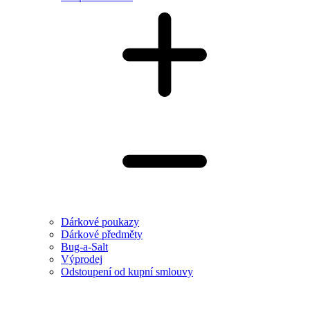
Dárkové poukazy
Dárkové předměty
Bug-a-Salt
Výprodej
Odstoupení od kupní smlouvy