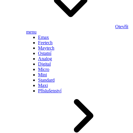
Otevřít
menu
Emax
Feetech
Maytech
Ostatní
Analog
Digital
Micro
Mini
Standard
Maxi
Příslušenství