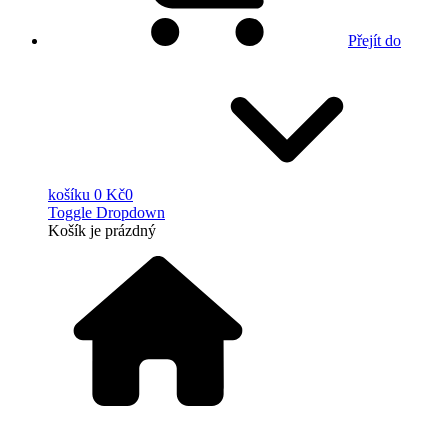
Přejít do
košíku
0 Kč
0
Toggle Dropdown
Košík
je prázdný