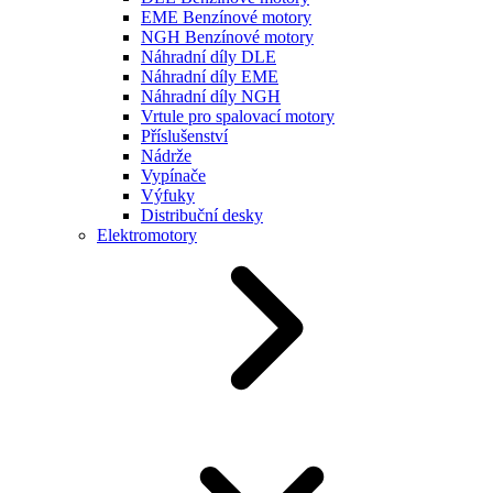
EME Benzínové motory
NGH Benzínové motory
Náhradní díly DLE
Náhradní díly EME
Náhradní díly NGH
Vrtule pro spalovací motory
Příslušenství
Nádrže
Vypínače
Výfuky
Distribuční desky
Elektromotory