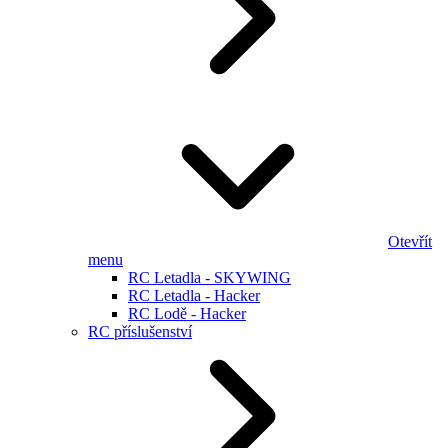
Otevřít
menu
RC Letadla - SKYWING
RC Letadla - Hacker
RC Lodě - Hacker
RC příslušenství