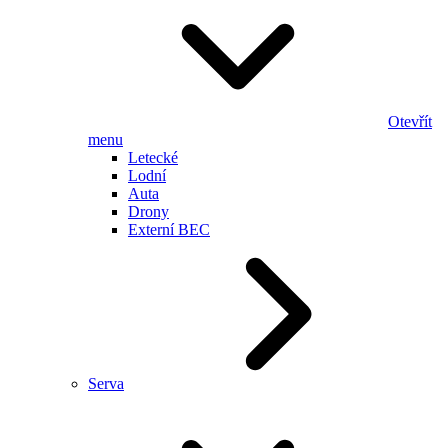
Otevřít
menu
Letecké
Lodní
Auta
Drony
Externí BEC
Serva