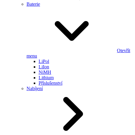
Baterie
Otevřít
menu
LiPol
LiIon
NiMH
Lithium
Příslušenství
Nabíjení