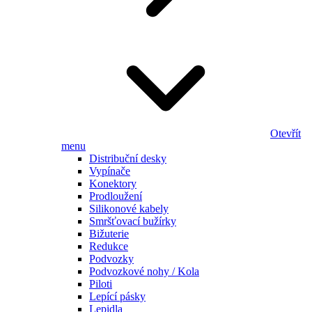
Otevřít
menu
Distribuční desky
Vypínače
Konektory
Prodloužení
Silikonové kabely
Smršťovací bužírky
Bižuterie
Redukce
Podvozky
Podvozkové nohy / Kola
Piloti
Lepící pásky
Lepidla