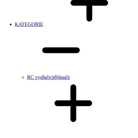
KATEGORIE
RC vysílače/přijímače