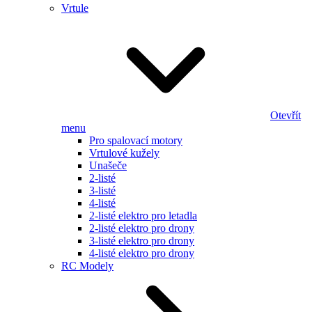
Vrtule
Otevřít
menu
Pro spalovací motory
Vrtulové kužely
Unašeče
2-listé
3-listé
4-listé
2-listé elektro pro letadla
2-listé elektro pro drony
3-listé elektro pro drony
4-listé elektro pro drony
RC Modely