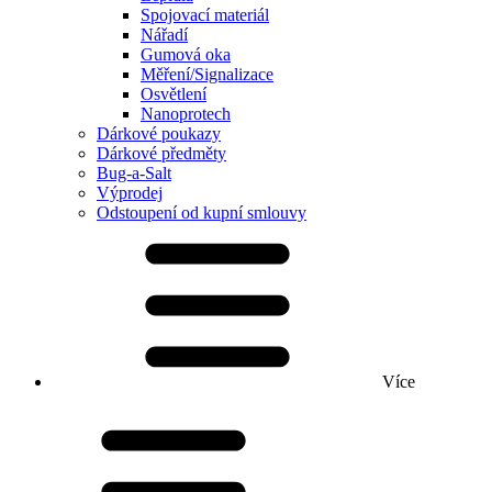
Spojovací materiál
Nářadí
Gumová oka
Měření/Signalizace
Osvětlení
Nanoprotech
Dárkové poukazy
Dárkové předměty
Bug-a-Salt
Výprodej
Odstoupení od kupní smlouvy
Více