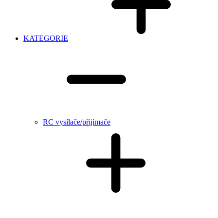
KATEGORIE
RC vysílače/přijímače