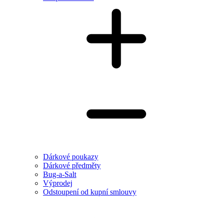
Dárkové poukazy
Dárkové předměty
Bug-a-Salt
Výprodej
Odstoupení od kupní smlouvy