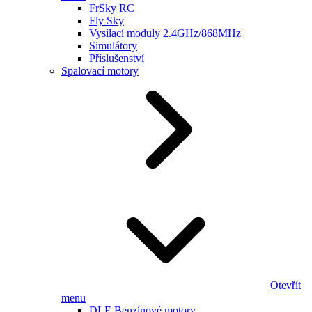
FrSky RC
Fly Sky
Vysílací moduly 2.4GHz/868MHz
Simulátory
Příslušenství
Spalovací motory
Otevřít
menu
DLE Benzínové motory