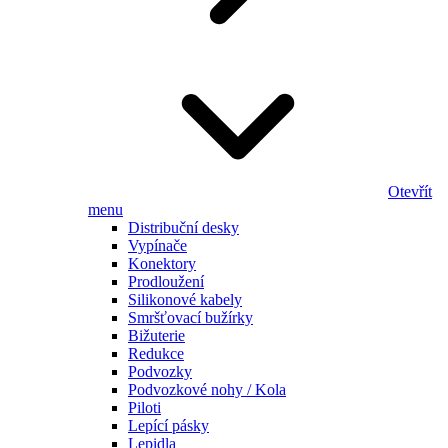
Otevřít
menu
Distribuční desky
Vypínače
Konektory
Prodloužení
Silikonové kabely
Smršťovací bužírky
Bižuterie
Redukce
Podvozky
Podvozkové nohy / Kola
Piloti
Lepící pásky
Lepidla