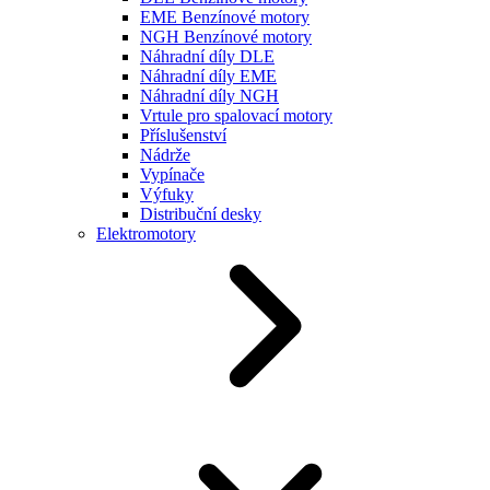
EME Benzínové motory
NGH Benzínové motory
Náhradní díly DLE
Náhradní díly EME
Náhradní díly NGH
Vrtule pro spalovací motory
Příslušenství
Nádrže
Vypínače
Výfuky
Distribuční desky
Elektromotory