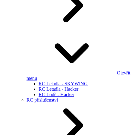
Otevřít
menu
RC Letadla - SKYWING
RC Letadla - Hacker
RC Lodě - Hacker
RC příslušenství