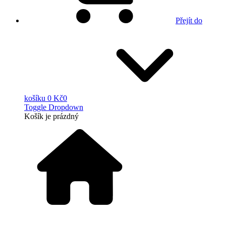
Přejít do
košíku
0 Kč
0
Toggle Dropdown
Košík
je prázdný