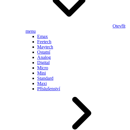
Otevřít
menu
Emax
Feetech
Maytech
Ostatní
Analog
Digital
Micro
Mini
Standard
Maxi
Příslušenství