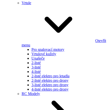
Vrtule
Otevřít
menu
Pro spalovací motory
Vrtulové kužely
Unašeče
2-listé
3-listé
4-listé
2-listé elektro pro letadla
2-listé elektro pro drony
3-listé elektro pro drony
4-listé elektro pro drony
RC Modely