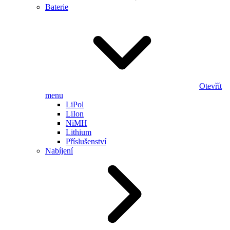
Baterie
Otevřít
menu
LiPol
LiIon
NiMH
Lithium
Příslušenství
Nabíjení