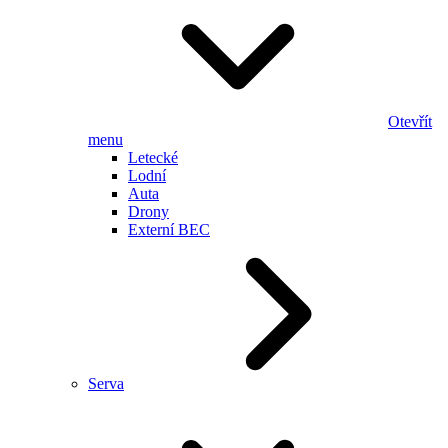
Otevřít
menu
Letecké
Lodní
Auta
Drony
Externí BEC
Serva