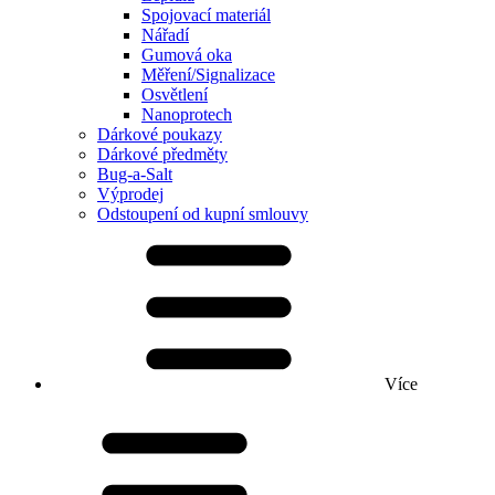
Spojovací materiál
Nářadí
Gumová oka
Měření/Signalizace
Osvětlení
Nanoprotech
Dárkové poukazy
Dárkové předměty
Bug-a-Salt
Výprodej
Odstoupení od kupní smlouvy
Více