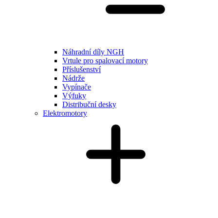
Náhradní díly NGH
Vrtule pro spalovací motory
Příslušenství
Nádrže
Vypínače
Výfuky
Distribuční desky
Elektromotory