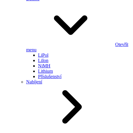
Otevřít
menu
LiPol
LiIon
NiMH
Lithium
Příslušenství
Nabíjení