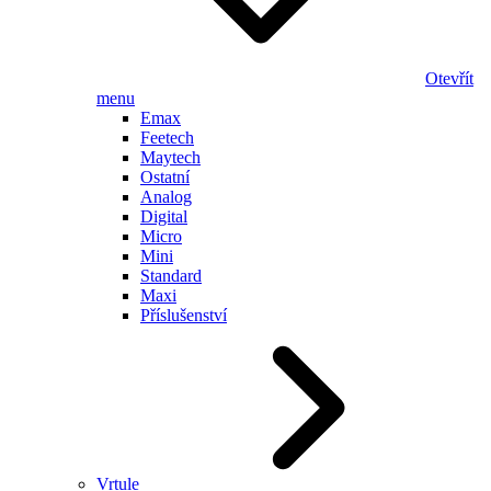
Otevřít
menu
Emax
Feetech
Maytech
Ostatní
Analog
Digital
Micro
Mini
Standard
Maxi
Příslušenství
Vrtule