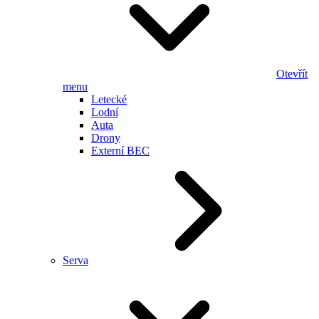
Otevřít
menu
Letecké
Lodní
Auta
Drony
Externí BEC
Serva