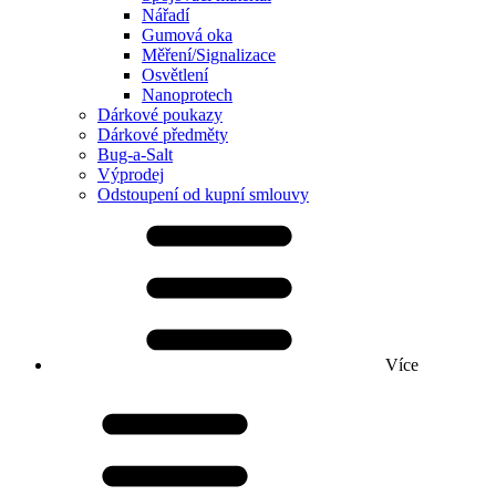
Nářadí
Gumová oka
Měření/Signalizace
Osvětlení
Nanoprotech
Dárkové poukazy
Dárkové předměty
Bug-a-Salt
Výprodej
Odstoupení od kupní smlouvy
Více