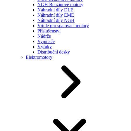
NGH Benzínové motory
Náhradní díly DLE
Náhradní díly EME
Náhradní díly NGH
Vrtule pro spalovací motory
Příslušenství
Nádrže
Vypínače
Výfuky
Distribuční desky
Elektromotory