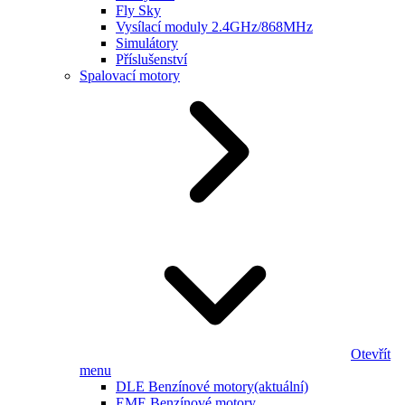
Fly Sky
Vysílací moduly 2.4GHz/868MHz
Simulátory
Příslušenství
Spalovací motory
Otevřít
menu
DLE Benzínové motory
(aktuální)
EME Benzínové motory