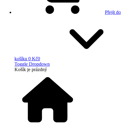
Přejít do
košíku
0 Kč
0
Toggle Dropdown
Košík
je prázdný