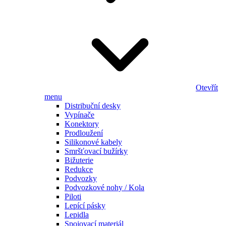
Otevřít
menu
Distribuční desky
Vypínače
Konektory
Prodloužení
Silikonové kabely
Smršťovací bužírky
Bižuterie
Redukce
Podvozky
Podvozkové nohy / Kola
Piloti
Lepící pásky
Lepidla
Spojovací materiál