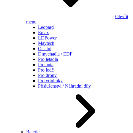
Otevřít
menu
Leopard
Emax
LDPower
Maytech
Ostatní
Dmychadla / EDF
Pro letadla
Pro auta
Pro lodě
Pro drony
Pro vrtulníky
Příslušenství / Náhradní díly
Baterie