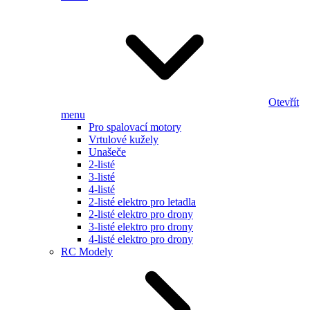
Otevřít
menu
Pro spalovací motory
Vrtulové kužely
Unašeče
2-listé
3-listé
4-listé
2-listé elektro pro letadla
2-listé elektro pro drony
3-listé elektro pro drony
4-listé elektro pro drony
RC Modely