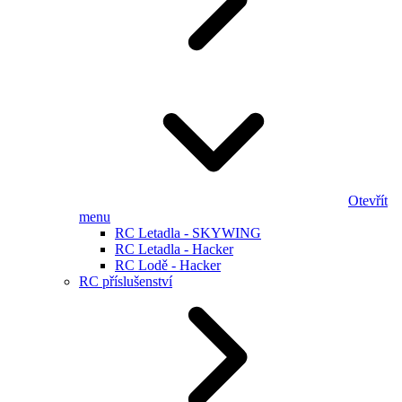
Otevřít
menu
RC Letadla - SKYWING
RC Letadla - Hacker
RC Lodě - Hacker
RC příslušenství