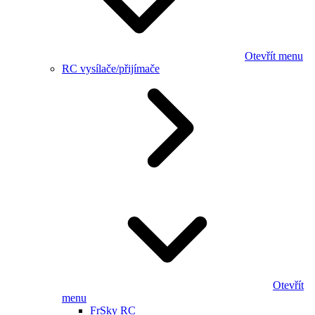
Otevřít menu
RC vysílače/přijímače
Otevřít
menu
FrSky RC