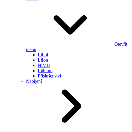
Otevřít
menu
LiPol
LiIon
NiMH
Lithium
Příslušenství
Nabíjení