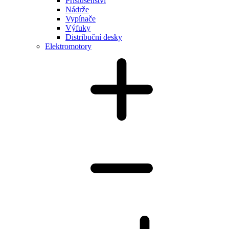
Příslušenství
Nádrže
Vypínače
Výfuky
Distribuční desky
Elektromotory