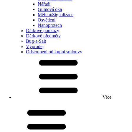
Nářadí
Gumová oka
Měření/Signalizace
Osvětlení
Nanoprotech
Dárkové poukazy
Dárkové předměty
Bug-a-Salt
Výprodej
Odstoupení od kupní smlouvy
Více