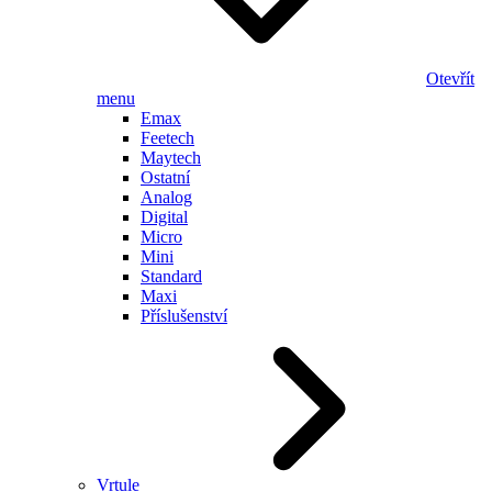
Otevřít
menu
Emax
Feetech
Maytech
Ostatní
Analog
Digital
Micro
Mini
Standard
Maxi
Příslušenství
Vrtule