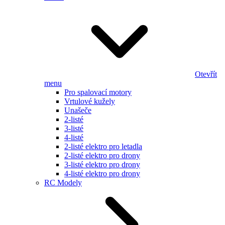
Otevřít
menu
Pro spalovací motory
Vrtulové kužely
Unašeče
2-listé
3-listé
4-listé
2-listé elektro pro letadla
2-listé elektro pro drony
3-listé elektro pro drony
4-listé elektro pro drony
RC Modely