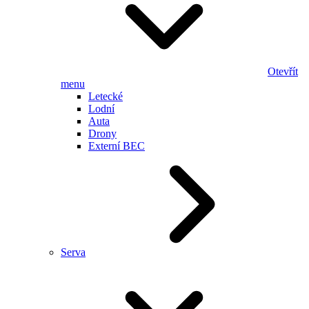
Otevřít
menu
Letecké
Lodní
Auta
Drony
Externí BEC
Serva