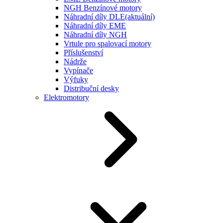
NGH Benzínové motory
Náhradní díly DLE
(aktuální)
Náhradní díly EME
Náhradní díly NGH
Vrtule pro spalovací motory
Příslušenství
Nádrže
Vypínače
Výfuky
Distribuční desky
Elektromotory