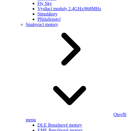
Fly Sky
Vysílací moduly 2.4GHz/868MHz
Simulátory
Příslušenství
Spalovací motory
Otevřít
menu
DLE Benzínové motory
EME Benzínové motory