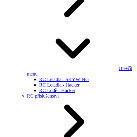
Otevřít
menu
RC Letadla - SKYWING
RC Letadla - Hacker
RC Lodě - Hacker
RC příslušenství