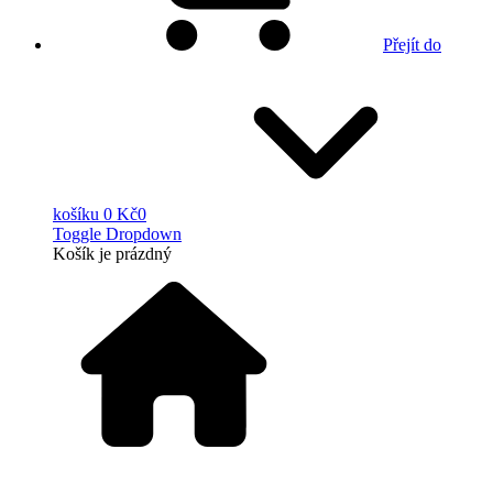
Přejít do
košíku
0 Kč
0
Toggle Dropdown
Košík
je prázdný