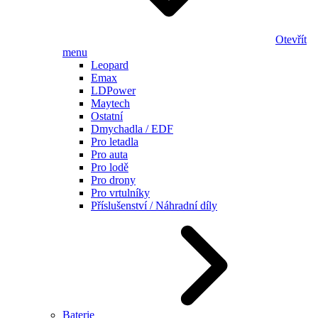
Otevřít
menu
Leopard
Emax
LDPower
Maytech
Ostatní
Dmychadla / EDF
Pro letadla
Pro auta
Pro lodě
Pro drony
Pro vrtulníky
Příslušenství / Náhradní díly
Baterie