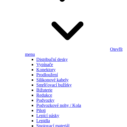
Otevřít
menu
Distribuční desky
Vypínače
Konektory
Prodloužení
Silikonové kabely
Smršťovací bužírky
Bižuterie
Redukce
Podvozky
Podvozkové nohy / Kola
Piloti
Lepící pásky
Lepidla
Spojovací materiál