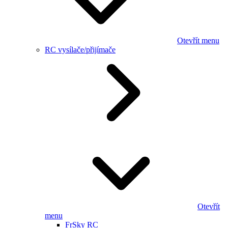
Otevřít menu
RC vysílače/přijímače
Otevřít
menu
FrSky RC