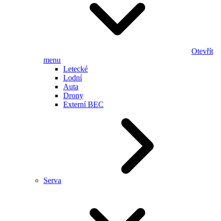
Otevřít
menu
Letecké
Lodní
Auta
Drony
Externí BEC
Serva