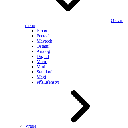
Otevřít
menu
Emax
Feetech
Maytech
Ostatní
Analog
Digital
Micro
Mini
Standard
Maxi
Příslušenství
Vrtule