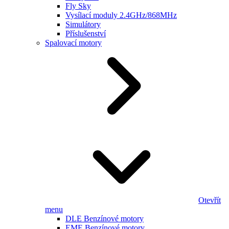
Fly Sky
Vysílací moduly 2.4GHz/868MHz
Simulátory
Příslušenství
Spalovací motory
Otevřít
menu
DLE Benzínové motory
EME Benzínové motory