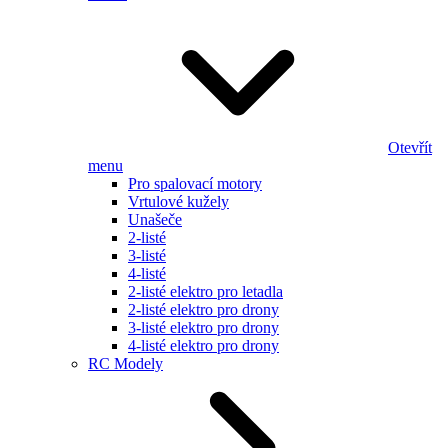
Otevřít
menu
Pro spalovací motory
Vrtulové kužely
Unašeče
2-listé
3-listé
4-listé
2-listé elektro pro letadla
2-listé elektro pro drony
3-listé elektro pro drony
4-listé elektro pro drony
RC Modely