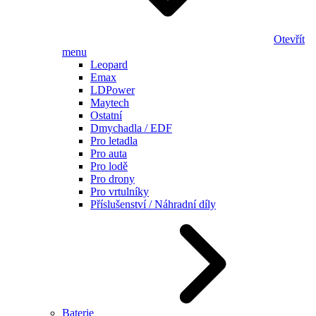
Otevřít
menu
Leopard
Emax
LDPower
Maytech
Ostatní
Dmychadla / EDF
Pro letadla
Pro auta
Pro lodě
Pro drony
Pro vrtulníky
Příslušenství / Náhradní díly
Baterie