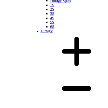
Dinogy Sport
1S
2S
3S
4S
5S
6S
Turnigy