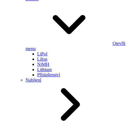
Otevřít
menu
LiPol
LiIon
NiMH
Lithium
Příslušenství
Nabíjení