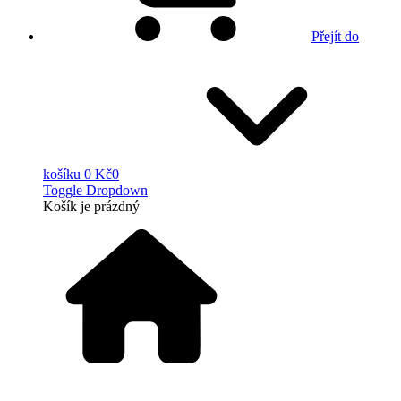
Přejít do
košíku
0 Kč
0
Toggle Dropdown
Košík
je prázdný