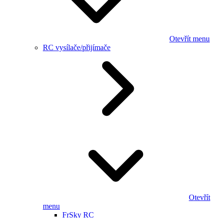
Otevřít menu
RC vysílače/přijímače
Otevřít
menu
FrSky RC