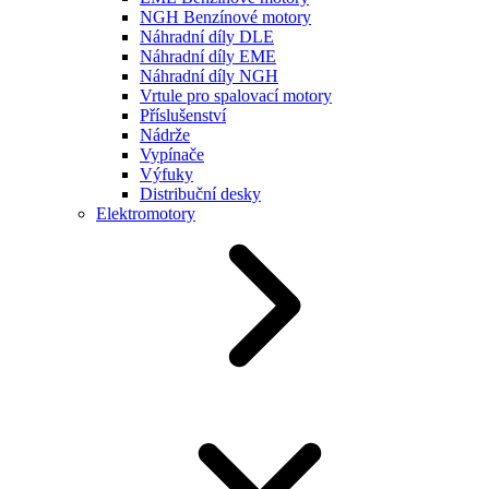
NGH Benzínové motory
Náhradní díly DLE
Náhradní díly EME
Náhradní díly NGH
Vrtule pro spalovací motory
Příslušenství
Nádrže
Vypínače
Výfuky
Distribuční desky
Elektromotory