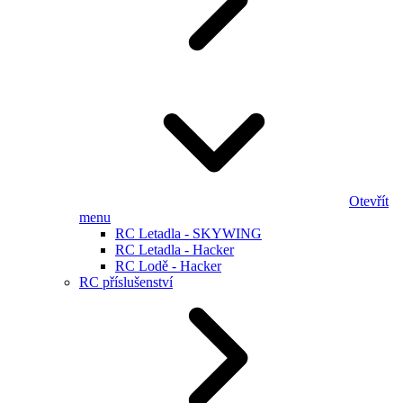
Otevřít
menu
RC Letadla - SKYWING
RC Letadla - Hacker
RC Lodě - Hacker
RC příslušenství