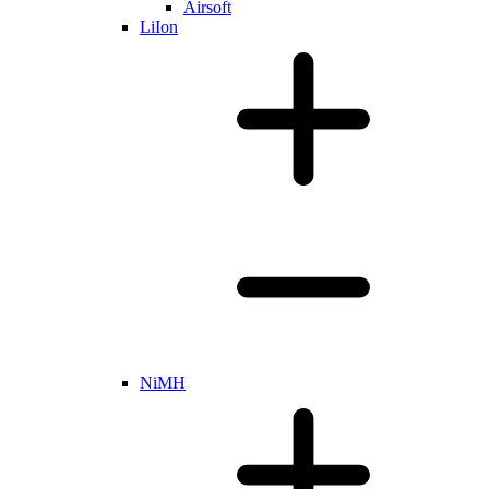
Airsoft
LiIon
NiMH