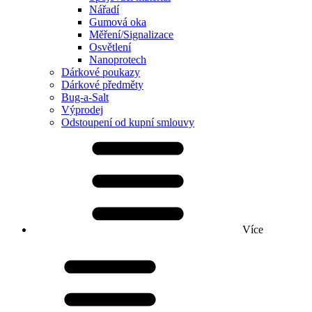
Nářadí
Gumová oka
Měření/Signalizace
Osvětlení
Nanoprotech
Dárkové poukazy
Dárkové předměty
Bug-a-Salt
Výprodej
Odstoupení od kupní smlouvy
Více