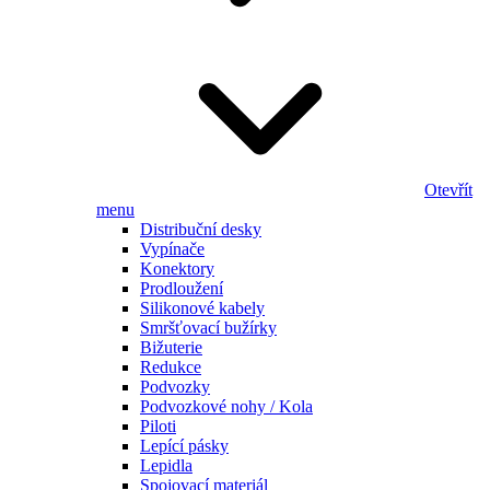
Otevřít
menu
Distribuční desky
Vypínače
Konektory
Prodloužení
Silikonové kabely
Smršťovací bužírky
Bižuterie
Redukce
Podvozky
Podvozkové nohy / Kola
Piloti
Lepící pásky
Lepidla
Spojovací materiál