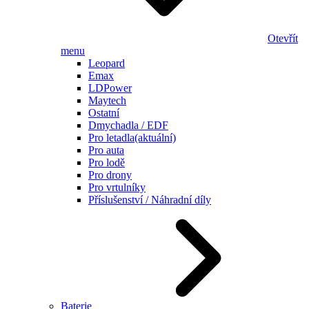
Otevřít
menu
Leopard
Emax
LDPower
Maytech
Ostatní
Dmychadla / EDF
Pro letadla
(aktuální)
Pro auta
Pro lodě
Pro drony
Pro vrtulníky
Příslušenství / Náhradní díly
Baterie