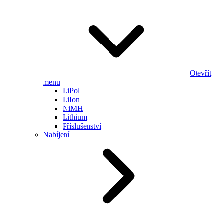
Otevřít
menu
LiPol
LiIon
NiMH
Lithium
Příslušenství
Nabíjení