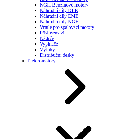
NGH Benzínové motory
Náhradní díly DLE
Náhradní díly EME
Náhradní díly NGH
Vrtule pro spalovací motory
Příslušenství
Nádrže
Vypínače
Výfuky
Distribuční desky
Elektromotory