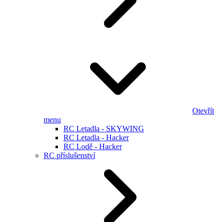
Otevřít
menu
RC Letadla - SKYWING
RC Letadla - Hacker
RC Lodě - Hacker
RC příslušenství