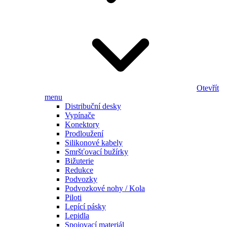
Otevřít
menu
Distribuční desky
Vypínače
Konektory
Prodloužení
Silikonové kabely
Smršťovací bužírky
Bižuterie
Redukce
Podvozky
Podvozkové nohy / Kola
Piloti
Lepící pásky
Lepidla
Spojovací materiál