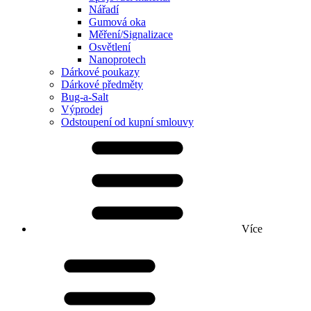
Nářadí
Gumová oka
Měření/Signalizace
Osvětlení
Nanoprotech
Dárkové poukazy
Dárkové předměty
Bug-a-Salt
Výprodej
Odstoupení od kupní smlouvy
Více