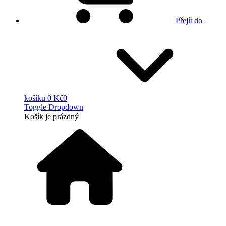
Přejít do
košíku
0 Kč
0
Toggle Dropdown
Košík
je prázdný