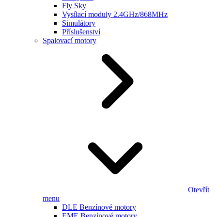
Fly Sky
Vysílací moduly 2.4GHz/868MHz
Simulátory
Příslušenství
Spalovací motory
Otevřít
menu
DLE Benzínové motory
EME Benzínové motory