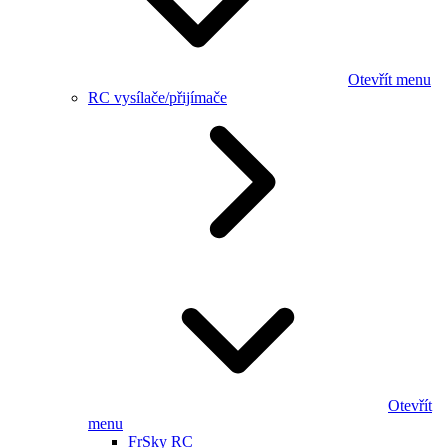
Otevřít menu
RC vysílače/přijímače
Otevřít
menu
FrSky RC