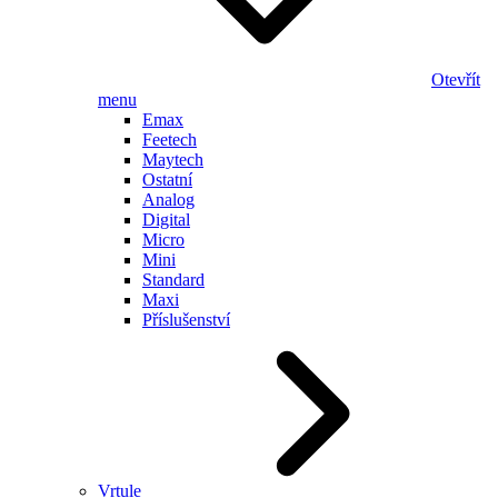
Otevřít
menu
Emax
Feetech
Maytech
Ostatní
Analog
Digital
Micro
Mini
Standard
Maxi
Příslušenství
Vrtule