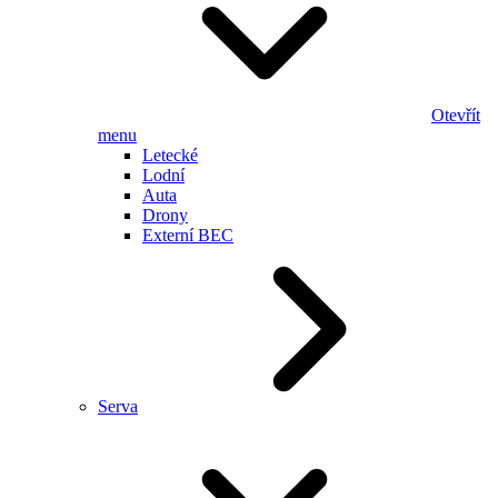
Otevřít
menu
Letecké
Lodní
Auta
Drony
Externí BEC
Serva