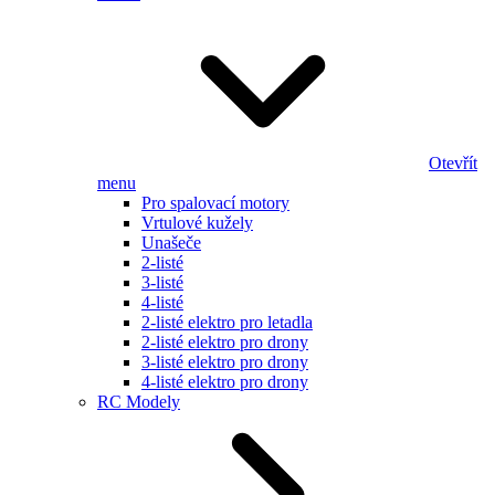
Otevřít
menu
Pro spalovací motory
Vrtulové kužely
Unašeče
2-listé
3-listé
4-listé
2-listé elektro pro letadla
2-listé elektro pro drony
3-listé elektro pro drony
4-listé elektro pro drony
RC Modely