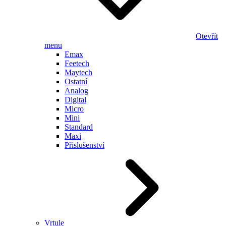
Otevřít
menu
Emax
Feetech
Maytech
Ostatní
Analog
Digital
Micro
Mini
Standard
Maxi
Příslušenství
Vrtule