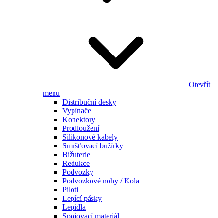
Otevřít
menu
Distribuční desky
Vypínače
Konektory
Prodloužení
Silikonové kabely
Smršťovací bužírky
Bižuterie
Redukce
Podvozky
Podvozkové nohy / Kola
Piloti
Lepící pásky
Lepidla
Spojovací materiál