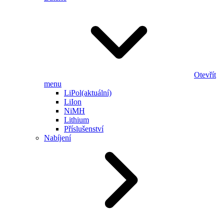
Otevřít
menu
LiPol
(aktuální)
LiIon
NiMH
Lithium
Příslušenství
Nabíjení