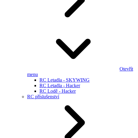
Otevřít
menu
RC Letadla - SKYWING
RC Letadla - Hacker
RC Lodě - Hacker
RC příslušenství