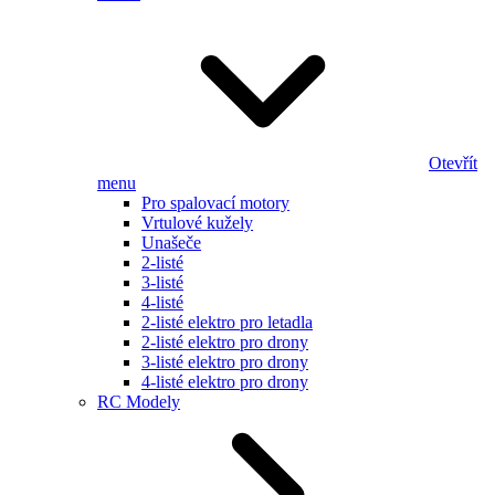
Otevřít
menu
Pro spalovací motory
Vrtulové kužely
Unašeče
2-listé
3-listé
4-listé
2-listé elektro pro letadla
2-listé elektro pro drony
3-listé elektro pro drony
4-listé elektro pro drony
RC Modely