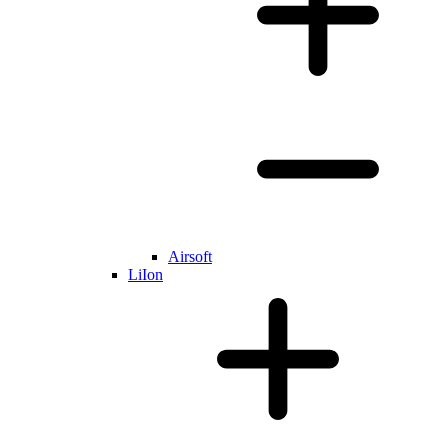
Airsoft
LiIon