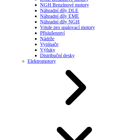
NGH Benzínové motory
Náhradní díly DLE
Náhradní díly EME
Náhradní díly NGH
Vrtule pro spalovací motory
Příslušenství
Nádrže
Vypínače
Výfuky
Distribuční desky
Elektromotory