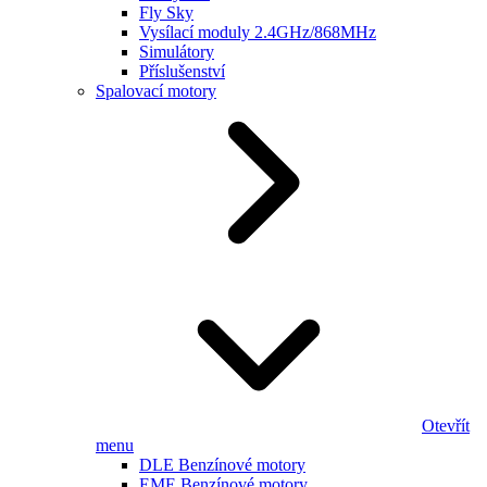
Fly Sky
Vysílací moduly 2.4GHz/868MHz
Simulátory
Příslušenství
Spalovací motory
Otevřít
menu
DLE Benzínové motory
EME Benzínové motory