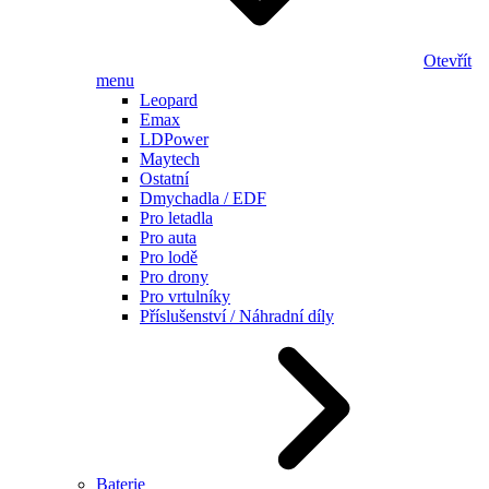
Otevřít
menu
Leopard
Emax
LDPower
Maytech
Ostatní
Dmychadla / EDF
Pro letadla
Pro auta
Pro lodě
Pro drony
Pro vrtulníky
Příslušenství / Náhradní díly
Baterie