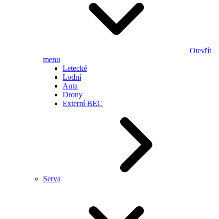
Otevřít
menu
Letecké
Lodní
Auta
Drony
Externí BEC
Serva