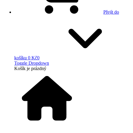
Přejít do
košíku
0 Kč
0
Toggle Dropdown
Košík
je prázdný