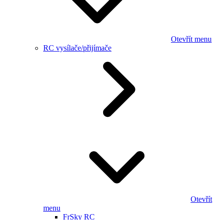
Otevřít menu
RC vysílače/přijímače
Otevřít
menu
FrSky RC