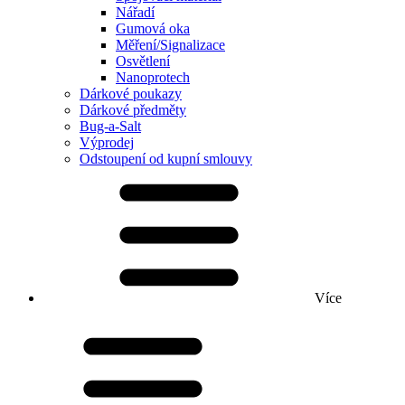
Nářadí
Gumová oka
Měření/Signalizace
Osvětlení
Nanoprotech
Dárkové poukazy
Dárkové předměty
Bug-a-Salt
Výprodej
Odstoupení od kupní smlouvy
Více