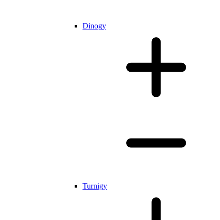
Dinogy
Turnigy