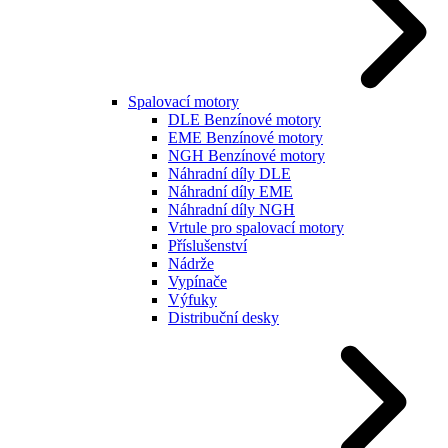
Spalovací motory
DLE Benzínové motory
EME Benzínové motory
NGH Benzínové motory
Náhradní díly DLE
Náhradní díly EME
Náhradní díly NGH
Vrtule pro spalovací motory
Příslušenství
Nádrže
Vypínače
Výfuky
Distribuční desky