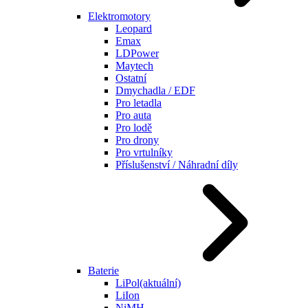
Elektromotory
Leopard
Emax
LDPower
Maytech
Ostatní
Dmychadla / EDF
Pro letadla
Pro auta
Pro lodě
Pro drony
Pro vrtulníky
Příslušenství / Náhradní díly
Baterie
LiPol
(aktuální)
LiIon
NiMH