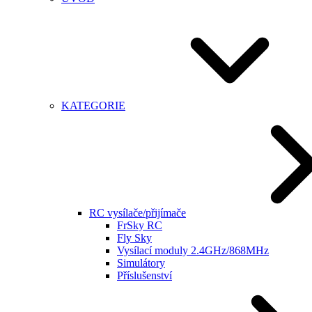
KATEGORIE
RC vysílače/přijímače
FrSky RC
Fly Sky
Vysílací moduly 2.4GHz/868MHz
Simulátory
Příslušenství