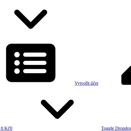
Vytvořit účet
0 Kč
0
Toggle Dropdo