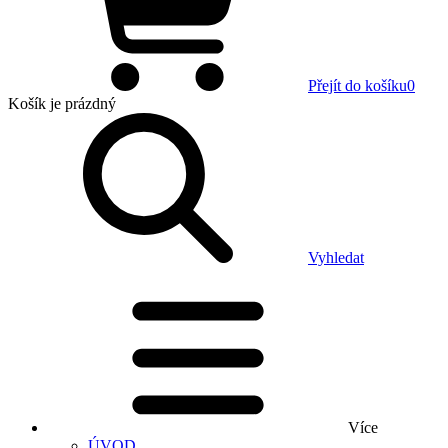
Přejít do košíku
0
Košík
je prázdný
Vyhledat
Více
ÚVOD