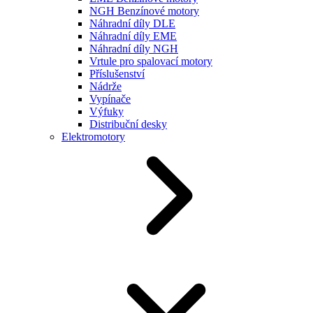
NGH Benzínové motory
Náhradní díly DLE
Náhradní díly EME
Náhradní díly NGH
Vrtule pro spalovací motory
Příslušenství
Nádrže
Vypínače
Výfuky
Distribuční desky
Elektromotory