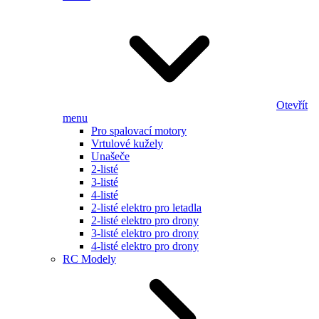
Otevřít
menu
Pro spalovací motory
Vrtulové kužely
Unašeče
2-listé
3-listé
4-listé
2-listé elektro pro letadla
2-listé elektro pro drony
3-listé elektro pro drony
4-listé elektro pro drony
RC Modely