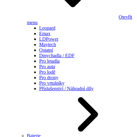
Otevřít
menu
Leopard
Emax
LDPower
Maytech
Ostatní
Dmychadla / EDF
Pro letadla
Pro auta
Pro lodě
Pro drony
Pro vrtulníky
Příslušenství / Náhradní díly
Baterie