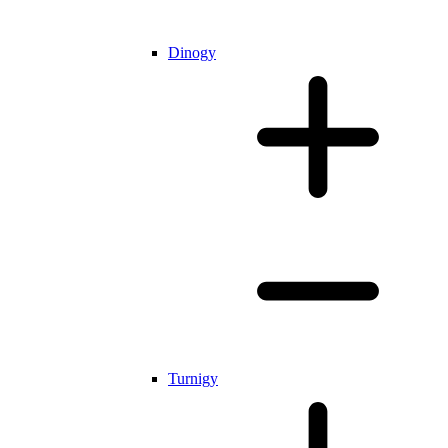
Dinogy
Turnigy