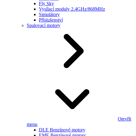
Fly Sky
Vysílací moduly 2.4GHz/868MHz
Simulátory
Příslušenství
Spalovací motory
Otevřít
menu
DLE Benzínové motory
EME Benzínové motory