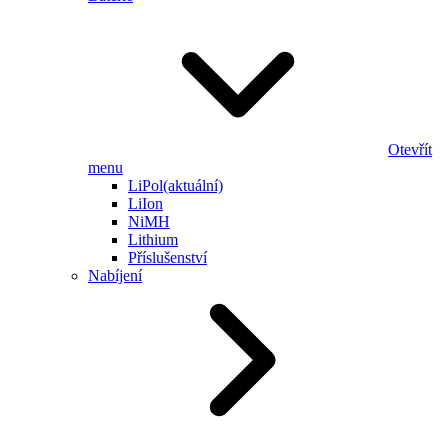
Otevřít
menu
LiPol
(aktuální)
LiIon
NiMH
Lithium
Příslušenství
Nabíjení