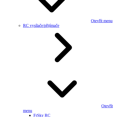
Otevřít menu
RC vysílače/přijímače
Otevřít
menu
FrSky RC