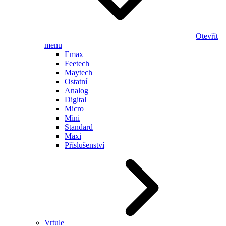
Otevřít
menu
Emax
Feetech
Maytech
Ostatní
Analog
Digital
Micro
Mini
Standard
Maxi
Příslušenství
Vrtule