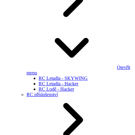
Otevřít
menu
RC Letadla - SKYWING
RC Letadla - Hacker
RC Lodě - Hacker
RC příslušenství