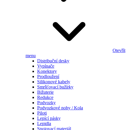
Otevřít
menu
Distribuční desky
Vypínače
Konektory
Prodloužení
Silikonové kabely
Smršťovací bužírky
Bižuterie
Redukce
Podvozky
Podvozkové nohy / Kola
Piloti
Lepící pásky
Lepidla
Spojovací materiál