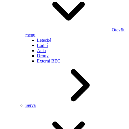
Otevřít
menu
Letecké
Lodní
Auta
Drony
Externí BEC
Serva