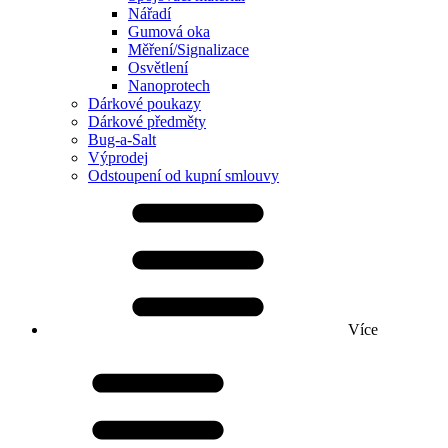
Nářadí
Gumová oka
Měření/Signalizace
Osvětlení
Nanoprotech
Dárkové poukazy
Dárkové předměty
Bug-a-Salt
Výprodej
Odstoupení od kupní smlouvy
Více