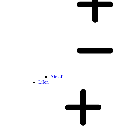
Airsoft
LiIon