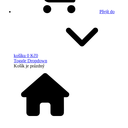
Přejít do
košíku
0 Kč
0
Toggle Dropdown
Košík
je prázdný