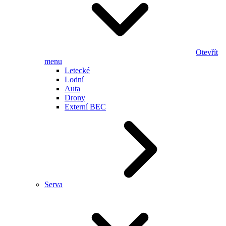
Otevřít
menu
Letecké
Lodní
Auta
Drony
Externí BEC
Serva