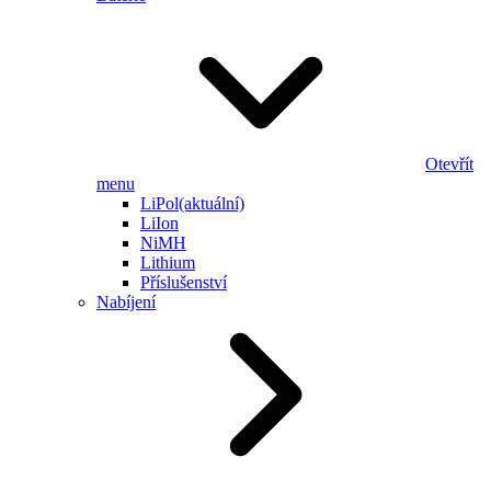
Otevřít
menu
LiPol
(aktuální)
LiIon
NiMH
Lithium
Příslušenství
Nabíjení