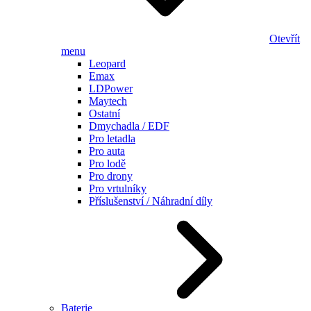
Otevřít
menu
Leopard
Emax
LDPower
Maytech
Ostatní
Dmychadla / EDF
Pro letadla
Pro auta
Pro lodě
Pro drony
Pro vrtulníky
Příslušenství / Náhradní díly
Baterie