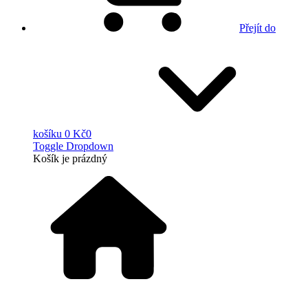
Přejít do
košíku
0 Kč
0
Toggle Dropdown
Košík
je prázdný