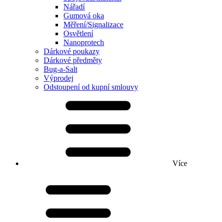
Nářadí
Gumová oka
Měření/Signalizace
Osvětlení
Nanoprotech
Dárkové poukazy
Dárkové předměty
Bug-a-Salt
Výprodej
Odstoupení od kupní smlouvy
Více