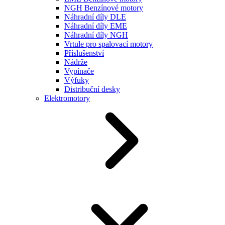
NGH Benzínové motory
Náhradní díly DLE
Náhradní díly EME
Náhradní díly NGH
Vrtule pro spalovací motory
Příslušenství
Nádrže
Vypínače
Výfuky
Distribuční desky
Elektromotory