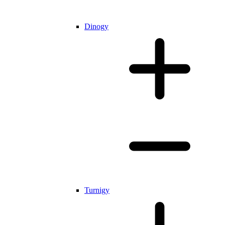
Dinogy
Turnigy