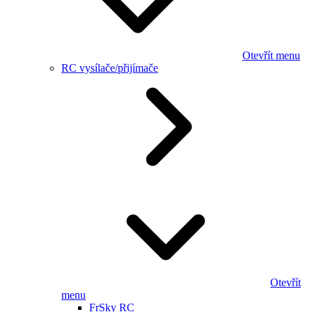
Otevřít menu
RC vysílače/přijímače
Otevřít
menu
FrSky RC