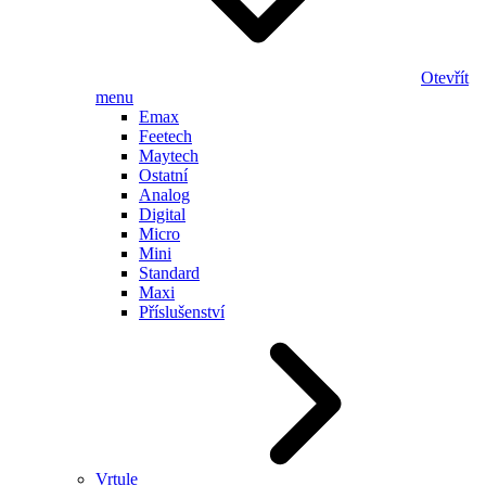
Otevřít
menu
Emax
Feetech
Maytech
Ostatní
Analog
Digital
Micro
Mini
Standard
Maxi
Příslušenství
Vrtule