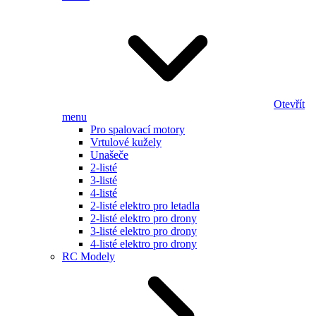
Otevřít
menu
Pro spalovací motory
Vrtulové kužely
Unašeče
2-listé
3-listé
4-listé
2-listé elektro pro letadla
2-listé elektro pro drony
3-listé elektro pro drony
4-listé elektro pro drony
RC Modely