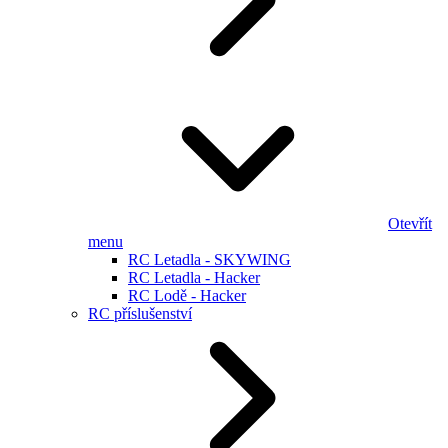
Otevřít
menu
RC Letadla - SKYWING
RC Letadla - Hacker
RC Lodě - Hacker
RC příslušenství