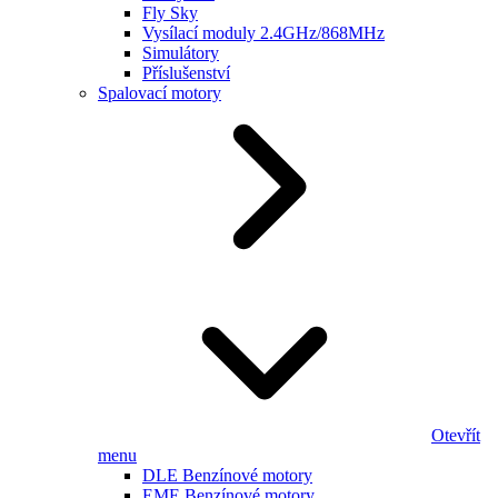
Fly Sky
Vysílací moduly 2.4GHz/868MHz
Simulátory
Příslušenství
Spalovací motory
Otevřít
menu
DLE Benzínové motory
EME Benzínové motory