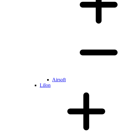
Airsoft
LiIon