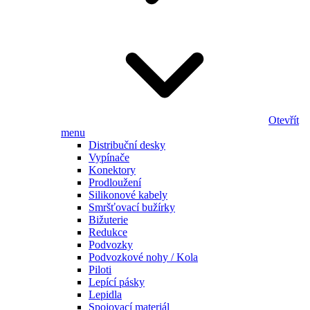
Otevřít
menu
Distribuční desky
Vypínače
Konektory
Prodloužení
Silikonové kabely
Smršťovací bužírky
Bižuterie
Redukce
Podvozky
Podvozkové nohy / Kola
Piloti
Lepící pásky
Lepidla
Spojovací materiál