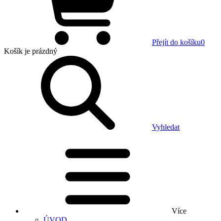
Přejít do košíku
0
Košík
je prázdný
Vyhledat
Více
ÚVOD