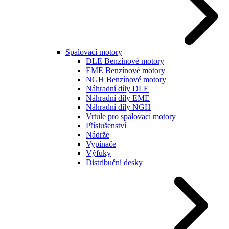
Spalovací motory
DLE Benzínové motory
EME Benzínové motory
NGH Benzínové motory
Náhradní díly DLE
Náhradní díly EME
Náhradní díly NGH
Vrtule pro spalovací motory
Příslušenství
Nádrže
Vypínače
Výfuky
Distribuční desky