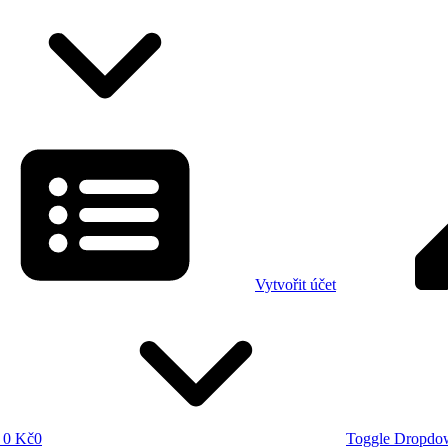
Vytvořit účet
0 Kč
0
Toggle Dropdo