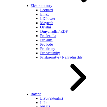
Elektromotory
Leopard
Emax
LDPower
Maytech
Ostatní
Dmychadla / EDF
Pro letadla
Pro auta
Pro lodě
Pro drony
Pro vrtulníky
Příslušenství / Náhradní díly
Baterie
LiPol
(aktuální)
LiIon
NiMH