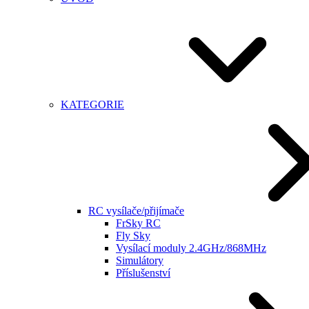
KATEGORIE
RC vysílače/přijímače
FrSky RC
Fly Sky
Vysílací moduly 2.4GHz/868MHz
Simulátory
Příslušenství