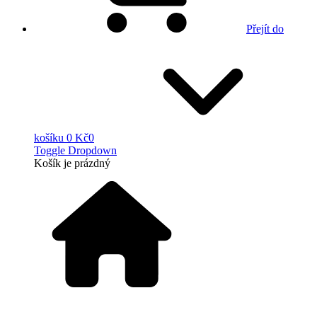
Přejít do
košíku
0 Kč
0
Toggle Dropdown
Košík
je prázdný