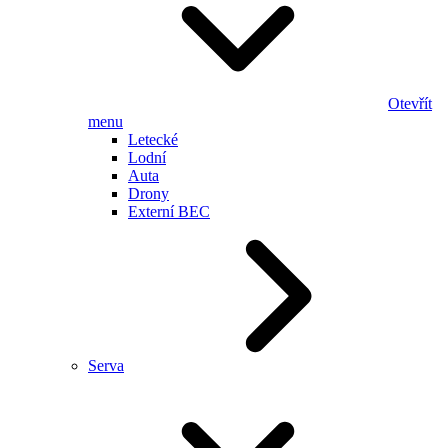
Otevřít
menu
Letecké
Lodní
Auta
Drony
Externí BEC
Serva