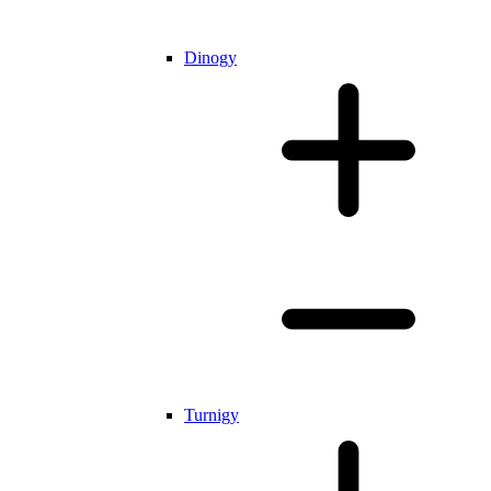
Dinogy
Turnigy