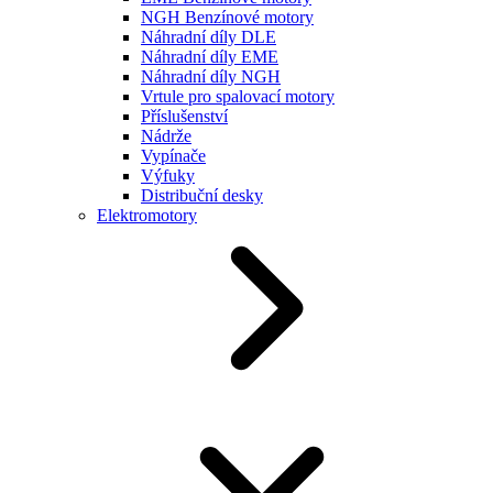
NGH Benzínové motory
Náhradní díly DLE
Náhradní díly EME
Náhradní díly NGH
Vrtule pro spalovací motory
Příslušenství
Nádrže
Vypínače
Výfuky
Distribuční desky
Elektromotory