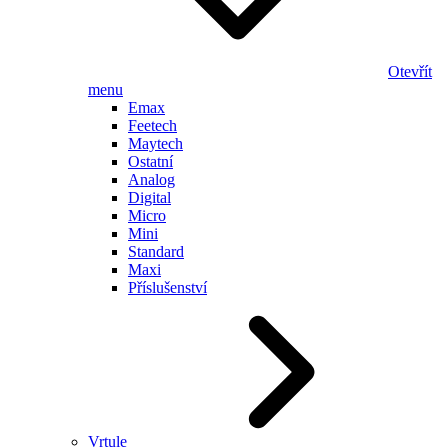
Otevřít
menu
Emax
Feetech
Maytech
Ostatní
Analog
Digital
Micro
Mini
Standard
Maxi
Příslušenství
Vrtule