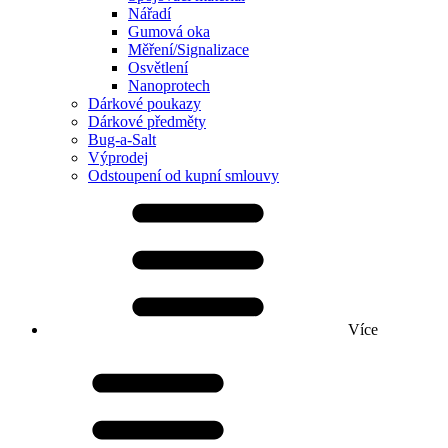
Nářadí
Gumová oka
Měření/Signalizace
Osvětlení
Nanoprotech
Dárkové poukazy
Dárkové předměty
Bug-a-Salt
Výprodej
Odstoupení od kupní smlouvy
Více