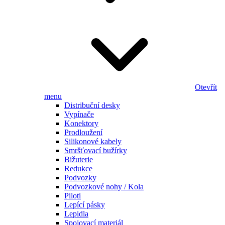
Otevřít
menu
Distribuční desky
Vypínače
Konektory
Prodloužení
Silikonové kabely
Smršťovací bužírky
Bižuterie
Redukce
Podvozky
Podvozkové nohy / Kola
Piloti
Lepící pásky
Lepidla
Spojovací materiál