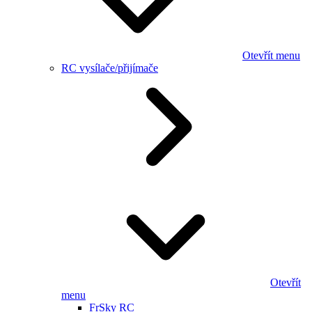
Otevřít menu
RC vysílače/přijímače
Otevřít
menu
FrSky RC