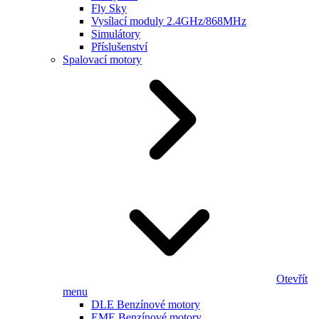
Fly Sky
Vysílací moduly 2.4GHz/868MHz
Simulátory
Příslušenství
Spalovací motory
Otevřít
menu
DLE Benzínové motory
EME Benzínové motory