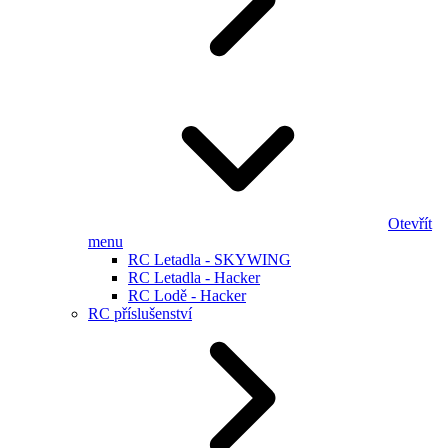
Otevřít
menu
RC Letadla - SKYWING
RC Letadla - Hacker
RC Lodě - Hacker
RC příslušenství