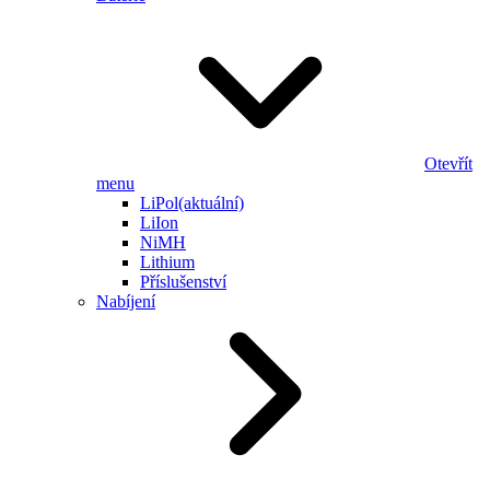
Otevřít
menu
LiPol
(aktuální)
LiIon
NiMH
Lithium
Příslušenství
Nabíjení