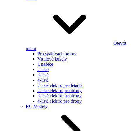
Otevřít
menu
Pro spalovací motory
Vrtulové kužely
Unašeče
2-listé
3-listé
4-listé
2-listé elektro pro letadla
2-listé elektro pro drony
3-listé elektro pro drony
4-listé elektro pro drony
RC Modely