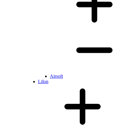
Airsoft
LiIon