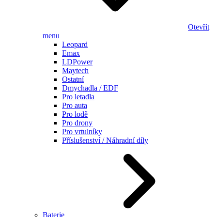
Otevřít
menu
Leopard
Emax
LDPower
Maytech
Ostatní
Dmychadla / EDF
Pro letadla
Pro auta
Pro lodě
Pro drony
Pro vrtulníky
Příslušenství / Náhradní díly
Baterie