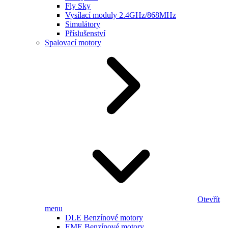
Fly Sky
Vysílací moduly 2.4GHz/868MHz
Simulátory
Příslušenství
Spalovací motory
Otevřít
menu
DLE Benzínové motory
EME Benzínové motory