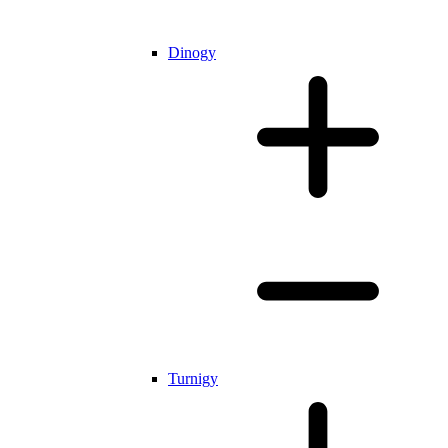
Dinogy
Turnigy