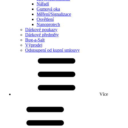
Nářadí
Gumová oka
Měření/Signalizace
Osvětlení
Nanoprotech
Dárkové poukazy
Dárkové předměty
Bug-a-Salt
Výprodej
Odstoupení od kupní smlouvy
Více