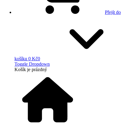
Přejít do
košíku
0 Kč
0
Toggle Dropdown
Košík
je prázdný