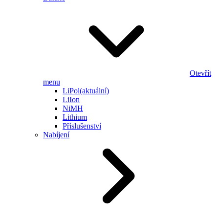
Otevřít
menu
LiPol
(aktuální)
LiIon
NiMH
Lithium
Příslušenství
Nabíjení