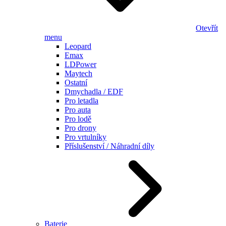
Otevřít
menu
Leopard
Emax
LDPower
Maytech
Ostatní
Dmychadla / EDF
Pro letadla
Pro auta
Pro lodě
Pro drony
Pro vrtulníky
Příslušenství / Náhradní díly
Baterie