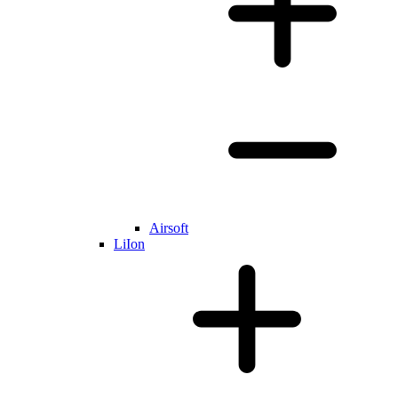
Airsoft
LiIon