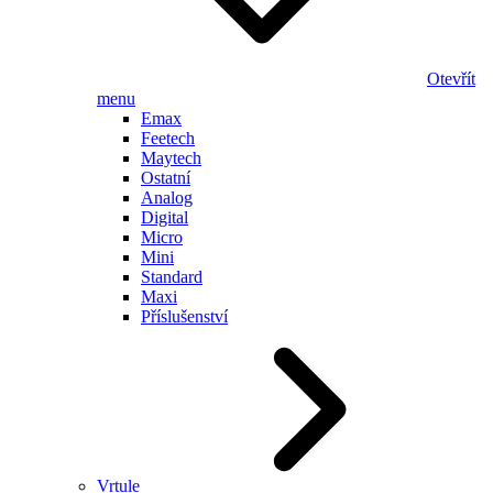
Otevřít
menu
Emax
Feetech
Maytech
Ostatní
Analog
Digital
Micro
Mini
Standard
Maxi
Příslušenství
Vrtule