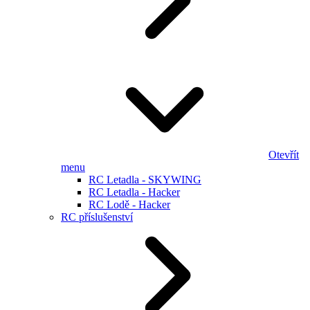
Otevřít
menu
RC Letadla - SKYWING
RC Letadla - Hacker
RC Lodě - Hacker
RC příslušenství