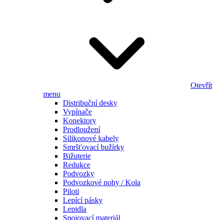
Otevřít
menu
Distribuční desky
Vypínače
Konektory
Prodloužení
Silikonové kabely
Smršťovací bužírky
Bižuterie
Redukce
Podvozky
Podvozkové nohy / Kola
Piloti
Lepící pásky
Lepidla
Spojovací materiál