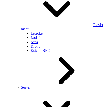
Otevřít
menu
Letecké
Lodní
Auta
Drony
Externí BEC
Serva