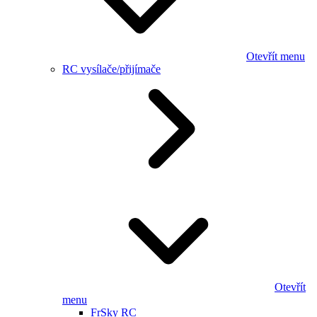
Otevřít menu
RC vysílače/přijímače
Otevřít
menu
FrSky RC