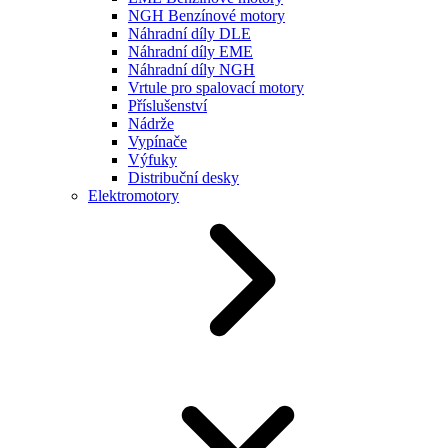
NGH Benzínové motory
Náhradní díly DLE
Náhradní díly EME
Náhradní díly NGH
Vrtule pro spalovací motory
Příslušenství
Nádrže
Vypínače
Výfuky
Distribuční desky
Elektromotory