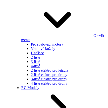
Otevřít
menu
Pro spalovací motory
Vrtulové kužely
Unašeče
2-listé
3-listé
4-listé
2-listé elektro pro letadla
2-listé elektro pro drony
3-listé elektro pro drony
4-listé elektro pro drony
RC Modely