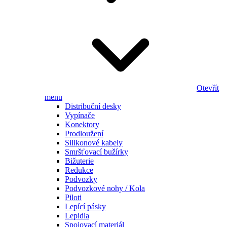
Otevřít
menu
Distribuční desky
Vypínače
Konektory
Prodloužení
Silikonové kabely
Smršťovací bužírky
Bižuterie
Redukce
Podvozky
Podvozkové nohy / Kola
Piloti
Lepící pásky
Lepidla
Spojovací materiál