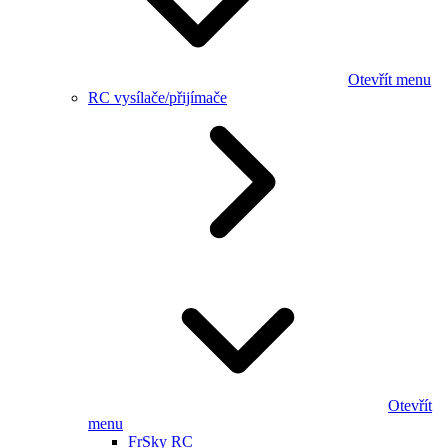
Otevřít menu
RC vysílače/přijímače
Otevřít
menu
FrSky RC