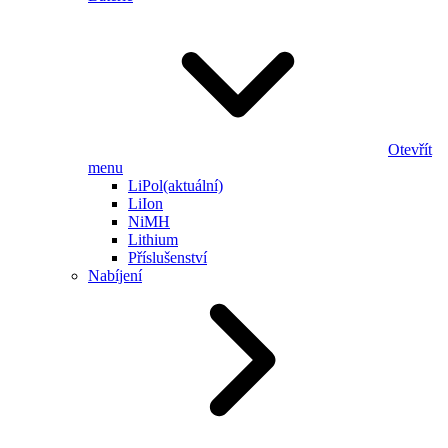
Otevřít
menu
LiPol
(aktuální)
LiIon
NiMH
Lithium
Příslušenství
Nabíjení