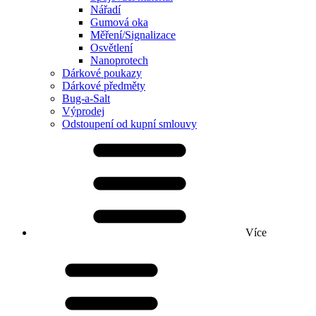
Nářadí
Gumová oka
Měření/Signalizace
Osvětlení
Nanoprotech
Dárkové poukazy
Dárkové předměty
Bug-a-Salt
Výprodej
Odstoupení od kupní smlouvy
Více