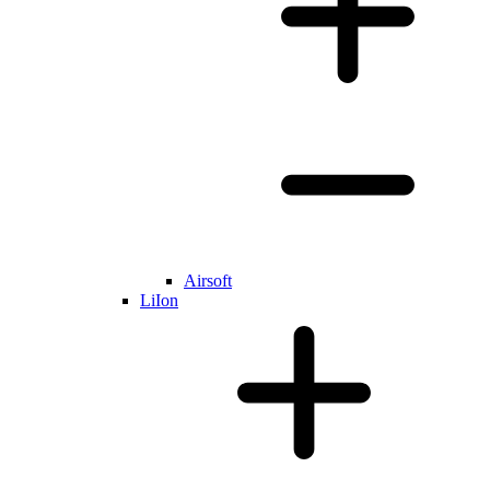
Airsoft
LiIon