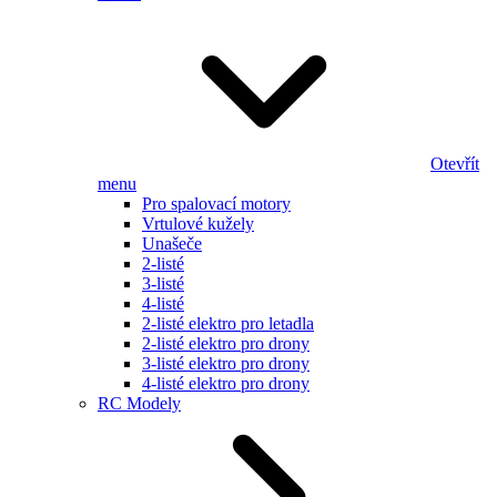
Otevřít
menu
Pro spalovací motory
Vrtulové kužely
Unašeče
2-listé
3-listé
4-listé
2-listé elektro pro letadla
2-listé elektro pro drony
3-listé elektro pro drony
4-listé elektro pro drony
RC Modely