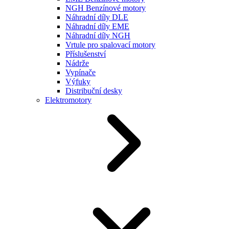
NGH Benzínové motory
Náhradní díly DLE
Náhradní díly EME
Náhradní díly NGH
Vrtule pro spalovací motory
Příslušenství
Nádrže
Vypínače
Výfuky
Distribuční desky
Elektromotory