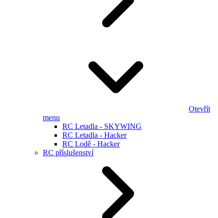
Otevřít
menu
RC Letadla - SKYWING
RC Letadla - Hacker
RC Lodě - Hacker
RC příslušenství