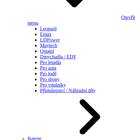
Otevřít
menu
Leopard
Emax
LDPower
Maytech
Ostatní
Dmychadla / EDF
Pro letadla
Pro auta
Pro lodě
Pro drony
Pro vrtulníky
Příslušenství / Náhradní díly
Baterie