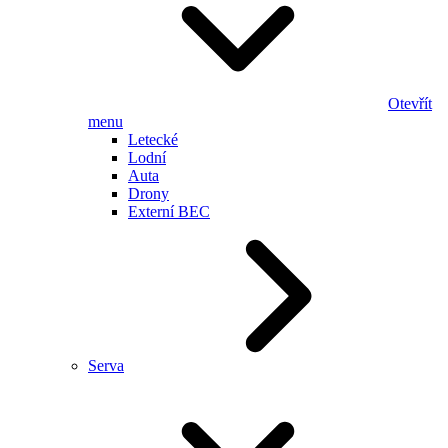
Otevřít
menu
Letecké
Lodní
Auta
Drony
Externí BEC
Serva