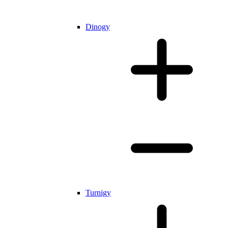
Dinogy
Turnigy