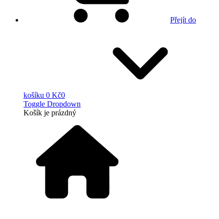
Přejít do
košíku
0 Kč
0
Toggle Dropdown
Košík
je prázdný