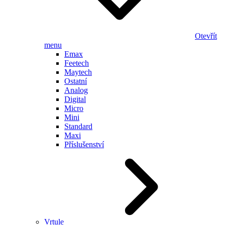
Otevřít
menu
Emax
Feetech
Maytech
Ostatní
Analog
Digital
Micro
Mini
Standard
Maxi
Příslušenství
Vrtule