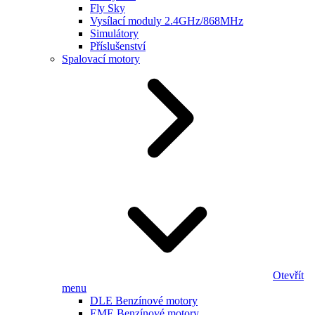
Fly Sky
Vysílací moduly 2.4GHz/868MHz
Simulátory
Příslušenství
Spalovací motory
Otevřít
menu
DLE Benzínové motory
EME Benzínové motory