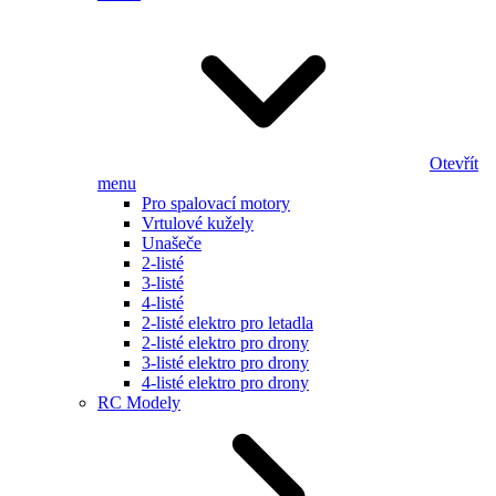
Otevřít
menu
Pro spalovací motory
Vrtulové kužely
Unašeče
2-listé
3-listé
4-listé
2-listé elektro pro letadla
2-listé elektro pro drony
3-listé elektro pro drony
4-listé elektro pro drony
RC Modely