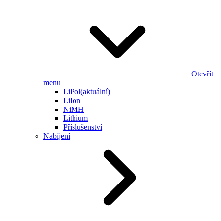
Otevřít
menu
LiPol
(aktuální)
LiIon
NiMH
Lithium
Příslušenství
Nabíjení