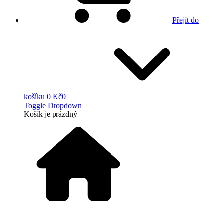
Přejít do
košíku
0 Kč
0
Toggle Dropdown
Košík
je prázdný