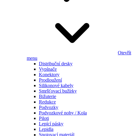
Otevřít
menu
Distribuční desky
Vypínače
Konektory
Prodloužení
Silikonové kabely
Smršťovací bužírky
Bižuterie
Redukce
Podvozky
Podvozkové nohy / Kola
Piloti
Lepící pásky
Lepidla
Spojovací materiál