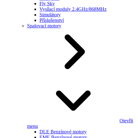
Fly Sky
Vysílací moduly 2.4GHz/868MHz
Simulátory
Příslušenství
Spalovací motory
Otevřít
menu
DLE Benzínové motory
EME Benzínové motory