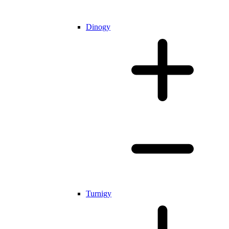
Dinogy
Turnigy