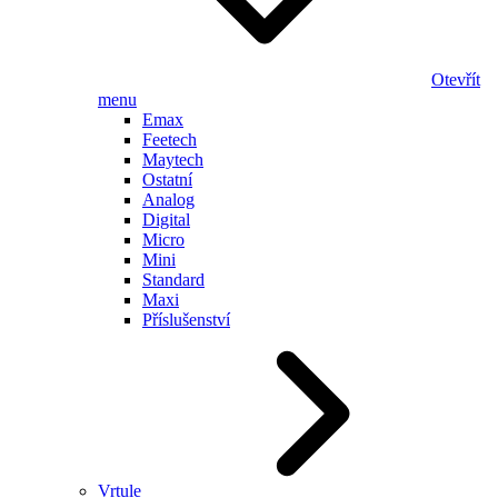
Otevřít
menu
Emax
Feetech
Maytech
Ostatní
Analog
Digital
Micro
Mini
Standard
Maxi
Příslušenství
Vrtule