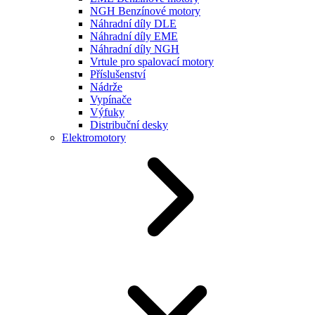
NGH Benzínové motory
Náhradní díly DLE
Náhradní díly EME
Náhradní díly NGH
Vrtule pro spalovací motory
Příslušenství
Nádrže
Vypínače
Výfuky
Distribuční desky
Elektromotory