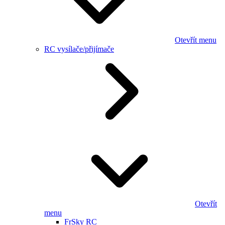
Otevřít menu
RC vysílače/přijímače
Otevřít
menu
FrSky RC