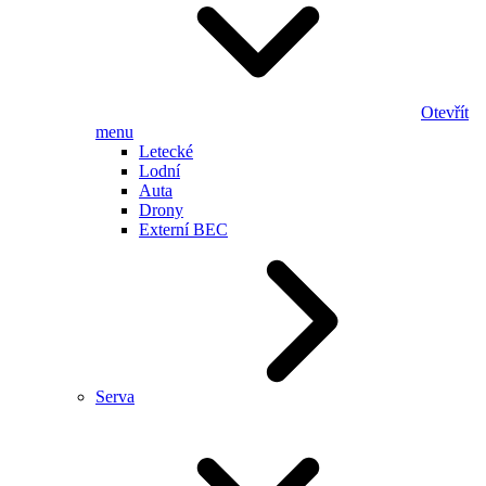
Otevřít
menu
Letecké
Lodní
Auta
Drony
Externí BEC
Serva