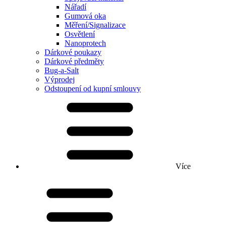
Nářadí
Gumová oka
Měření/Signalizace
Osvětlení
Nanoprotech
Dárkové poukazy
Dárkové předměty
Bug-a-Salt
Výprodej
Odstoupení od kupní smlouvy
Více