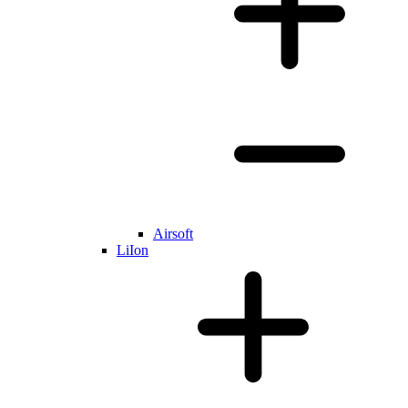
Airsoft
LiIon