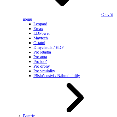
Otevřít
menu
Leopard
Emax
LDPower
Maytech
Ostatní
Dmychadla / EDF
Pro letadla
Pro auta
Pro lodě
Pro drony
Pro vrtulníky
Příslušenství / Náhradní díly
Baterie