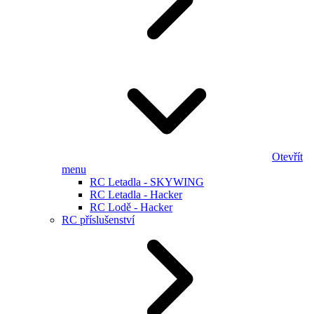
Otevřít
menu
RC Letadla - SKYWING
RC Letadla - Hacker
RC Lodě - Hacker
RC příslušenství