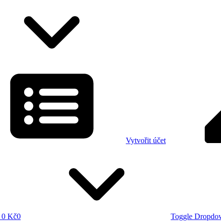
Vytvořit účet
0 Kč
0
Toggle Dropdo