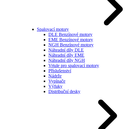
Spalovací motory
DLE Benzínové motory
EME Benzínové motory
NGH Benzínové motory
Náhradní díly DLE
Náhradní díly EME
Náhradní díly NGH
Vrtule pro spalovací motory
Příslušenství
Nádrže
Vypínače
Výfuky
Distribuční desky