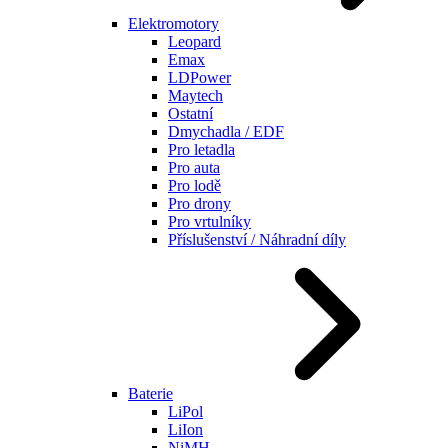
Elektromotory
Leopard
Emax
LDPower
Maytech
Ostatní
Dmychadla / EDF
Pro letadla
Pro auta
Pro lodě
Pro drony
Pro vrtulníky
Příslušenství / Náhradní díly
Baterie
LiPol
LiIon
NiMH