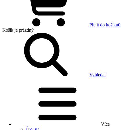
Přejít do košíku
0
Košík
je prázdný
Vyhledat
Více
ÚVOD