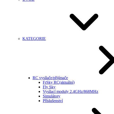
KATEGORIE
RC vysílače/přijímače
FrSky RC
(aktuální)
Fly Sky
Vysílací moduly 2.4GHz/868MHz
Simulátory
Příslušenství