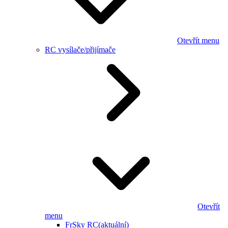
Otevřít menu
RC vysílače/přijímače
Otevřít
menu
FrSky RC
(aktuální)