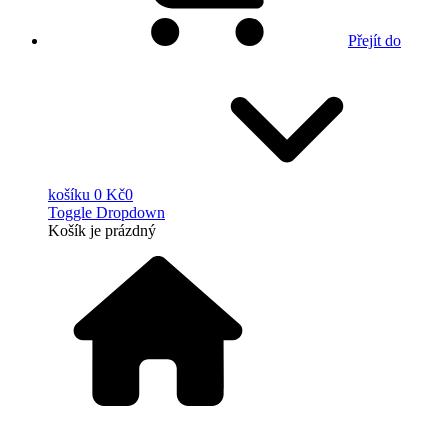
Přejít do
košíku
0 Kč
0
Toggle Dropdown
Košík
je prázdný