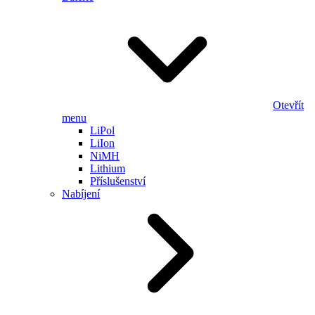
Otevřít
menu
LiPol
LiIon
NiMH
Lithium
Příslušenství
Nabíjení