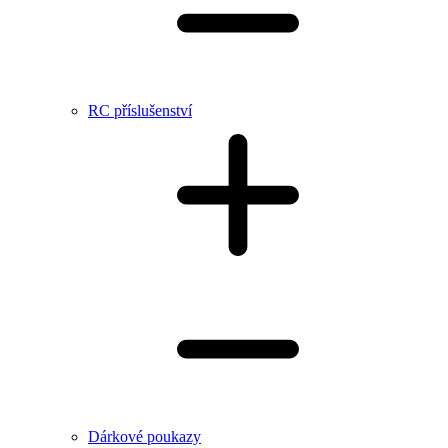
RC příslušenství
Dárkové poukazy