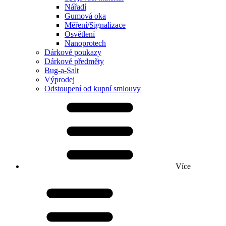
Nářadí
Gumová oka
Měření/Signalizace
Osvětlení
Nanoprotech
Dárkové poukazy
Dárkové předměty
Bug-a-Salt
Výprodej
Odstoupení od kupní smlouvy
Více