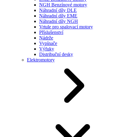
NGH Benzínové motory
Náhradní díly DLE
Náhradní díly EME
Náhradní díly NGH
Vrtule pro spalovací motory
Příslušenství
Nádrže
Vypínače
Výfuky
Distribuční desky
Elektromotory