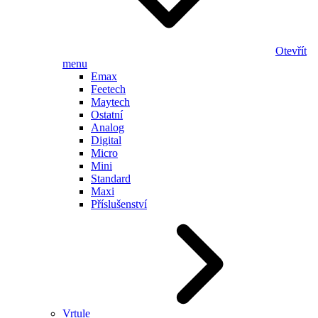
Otevřít
menu
Emax
Feetech
Maytech
Ostatní
Analog
Digital
Micro
Mini
Standard
Maxi
Příslušenství
Vrtule