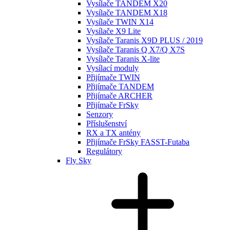
Vysílače TANDEM X20
Vysílače TANDEM X18
Vysílače TWIN X14
Vysílače X9 Lite
Vysílače Taranis X9D PLUS / 2019
Vysílače Taranis Q X7/Q X7S
Vysílače Taranis X-lite
Vysílací moduly
Přijímače TWIN
Přijímače TANDEM
Přijímače ARCHER
Přijímače FrSky
Senzory
Příslušenství
RX a TX antény
Přijímače FrSky FASST-Futaba
Regulátory
Fly Sky