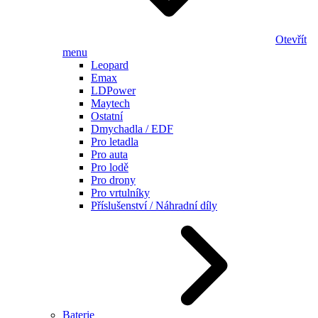
Otevřít
menu
Leopard
Emax
LDPower
Maytech
Ostatní
Dmychadla / EDF
Pro letadla
Pro auta
Pro lodě
Pro drony
Pro vrtulníky
Příslušenství / Náhradní díly
Baterie