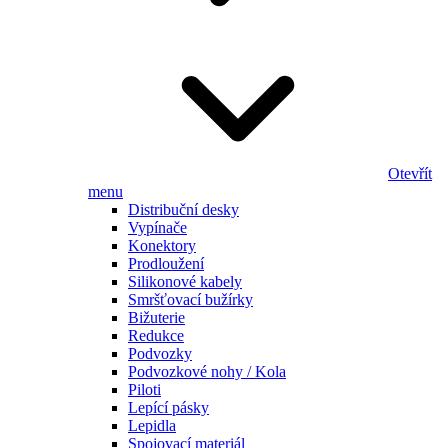
Otevřít
menu
Distribuční desky
Vypínače
Konektory
Prodloužení
Silikonové kabely
Smršťovací bužírky
Bižuterie
Redukce
Podvozky
Podvozkové nohy / Kola
Piloti
Lepící pásky
Lepidla
Spojovací materiál