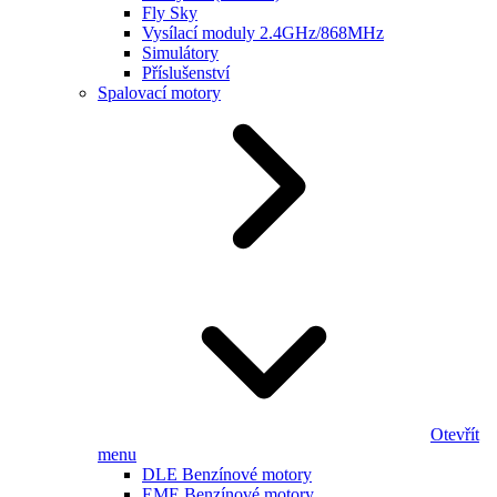
Fly Sky
Vysílací moduly 2.4GHz/868MHz
Simulátory
Příslušenství
Spalovací motory
Otevřít
menu
DLE Benzínové motory
EME Benzínové motory