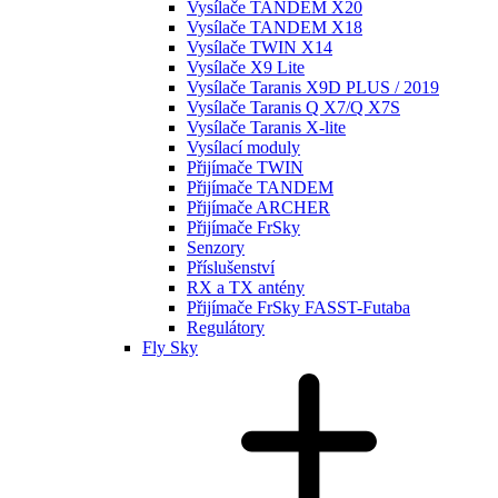
Vysílače TANDEM X20
Vysílače TANDEM X18
Vysílače TWIN X14
Vysílače X9 Lite
Vysílače Taranis X9D PLUS / 2019
Vysílače Taranis Q X7/Q X7S
Vysílače Taranis X-lite
Vysílací moduly
Přijímače TWIN
Přijímače TANDEM
Přijímače ARCHER
Přijímače FrSky
Senzory
Příslušenství
RX a TX antény
Přijímače FrSky FASST-Futaba
Regulátory
Fly Sky