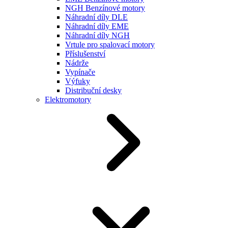
NGH Benzínové motory
Náhradní díly DLE
Náhradní díly EME
Náhradní díly NGH
Vrtule pro spalovací motory
Příslušenství
Nádrže
Vypínače
Výfuky
Distribuční desky
Elektromotory