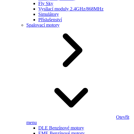
Fly Sky
Vysílací moduly 2.4GHz/868MHz
Simulátory
Příslušenství
Spalovací motory
Otevřít
menu
DLE Benzínové motory
EME Benzínové motory