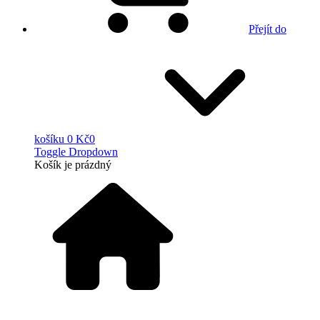
Přejít do
košíku
0 Kč
0
Toggle Dropdown
Košík
je prázdný