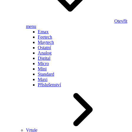
Otevřít
menu
Emax
Feetech
Maytech
Ostatní
Analog
Digital
Micro
Mini
Standard
Maxi
Příslušenství
Vrtule