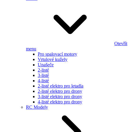
Otevřít
menu
Pro spalovací motory
Vrtulové kužely
Unašeče
2-listé
3-listé
4-listé
2-listé elektro pro letadla
2-listé elektro pro drony
3-listé elektro pro drony
4-listé elektro pro drony
RC Modely