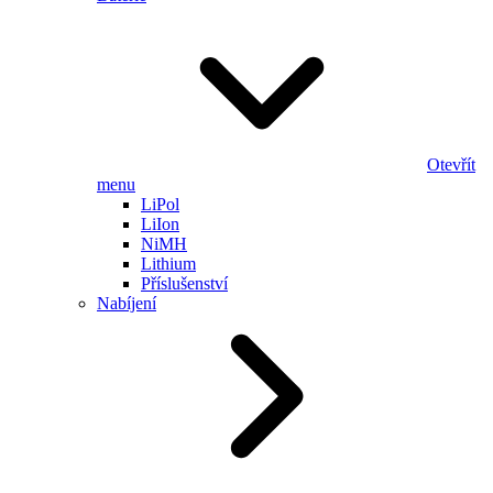
Otevřít
menu
LiPol
LiIon
NiMH
Lithium
Příslušenství
Nabíjení