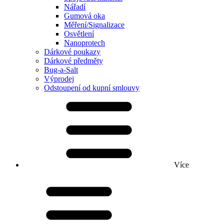
Nářadí
Gumová oka
Měření/Signalizace
Osvětlení
Nanoprotech
Dárkové poukazy
Dárkové předměty
Bug-a-Salt
Výprodej
Odstoupení od kupní smlouvy
Více