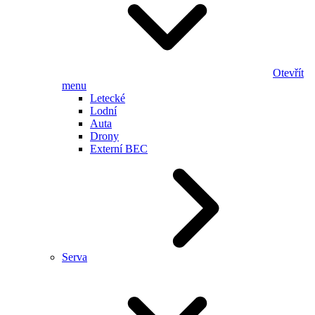
Otevřít
menu
Letecké
Lodní
Auta
Drony
Externí BEC
Serva