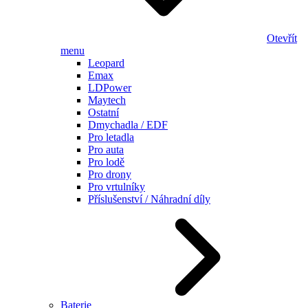
Otevřít
menu
Leopard
Emax
LDPower
Maytech
Ostatní
Dmychadla / EDF
Pro letadla
Pro auta
Pro lodě
Pro drony
Pro vrtulníky
Příslušenství / Náhradní díly
Baterie