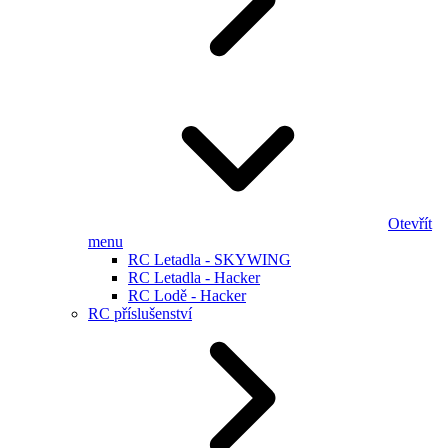
Otevřít
menu
RC Letadla - SKYWING
RC Letadla - Hacker
RC Lodě - Hacker
RC příslušenství