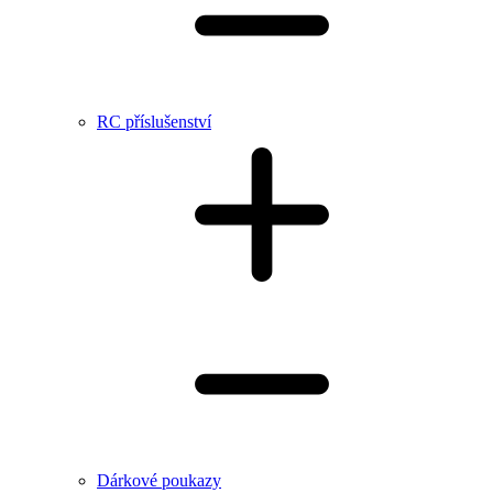
RC příslušenství
Dárkové poukazy