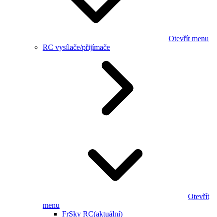
Otevřít menu
RC vysílače/přijímače
Otevřít
menu
FrSky RC
(aktuální)