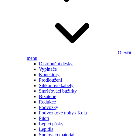
Otevřít
menu
Distribuční desky
Vypínače
Konektory
Prodloužení
Silikonové kabely
Smršťovací bužírky
Bižuterie
Redukce
Podvozky
Podvozkové nohy / Kola
Piloti
Lepící pásky
Lepidla
Spojovací materiál