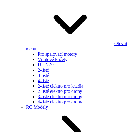
Otevřít
menu
Pro spalovací motory
Vrtulové kužely
Unašeče
2-listé
3-listé
4-listé
2-listé elektro pro letadla
2-listé elektro pro drony
3-listé elektro pro drony
4-listé elektro pro drony
RC Modely