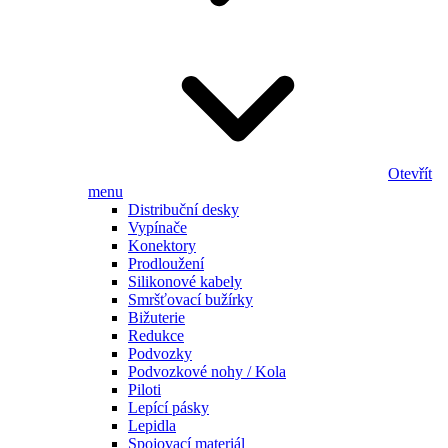
Otevřít
menu
Distribuční desky
Vypínače
Konektory
Prodloužení
Silikonové kabely
Smršťovací bužírky
Bižuterie
Redukce
Podvozky
Podvozkové nohy / Kola
Piloti
Lepící pásky
Lepidla
Spojovací materiál