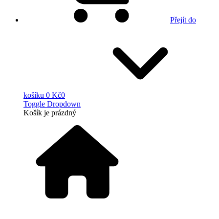
Přejít do
košíku
0 Kč
0
Toggle Dropdown
Košík
je prázdný