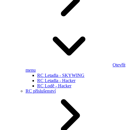
Otevřít
menu
RC Letadla - SKYWING
RC Letadla - Hacker
RC Lodě - Hacker
RC příslušenství