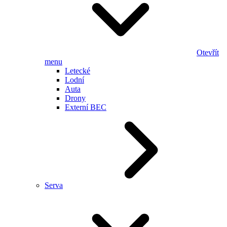
Otevřít
menu
Letecké
Lodní
Auta
Drony
Externí BEC
Serva