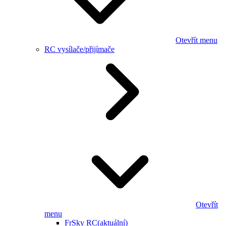
Otevřít menu
RC vysílače/přijímače
Otevřít
menu
FrSky RC
(aktuální)