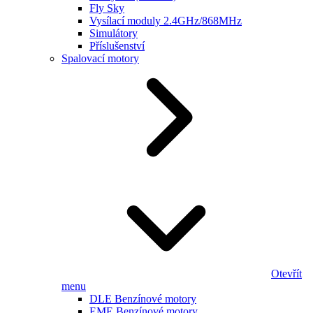
Fly Sky
Vysílací moduly 2.4GHz/868MHz
Simulátory
Příslušenství
Spalovací motory
Otevřít
menu
DLE Benzínové motory
EME Benzínové motory