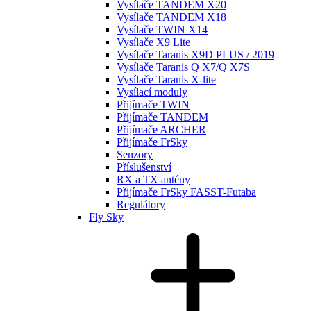
Vysílače TANDEM X20
Vysílače TANDEM X18
Vysílače TWIN X14
Vysílače X9 Lite
Vysílače Taranis X9D PLUS / 2019
Vysílače Taranis Q X7/Q X7S
Vysílače Taranis X-lite
Vysílací moduly
Přijímače TWIN
Přijímače TANDEM
Přijímače ARCHER
Přijímače FrSky
Senzory
Příslušenství
RX a TX antény
Přijímače FrSky FASST-Futaba
Regulátory
Fly Sky