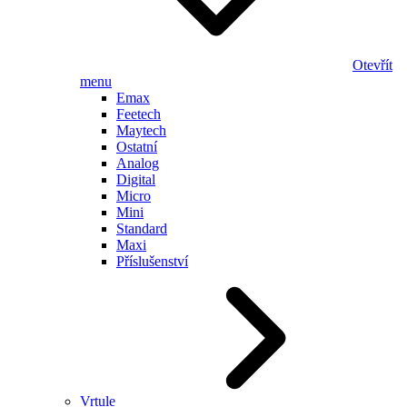
Otevřít
menu
Emax
Feetech
Maytech
Ostatní
Analog
Digital
Micro
Mini
Standard
Maxi
Příslušenství
Vrtule