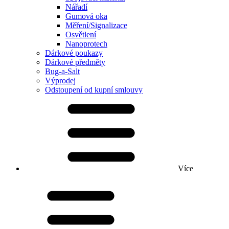
Nářadí
Gumová oka
Měření/Signalizace
Osvětlení
Nanoprotech
Dárkové poukazy
Dárkové předměty
Bug-a-Salt
Výprodej
Odstoupení od kupní smlouvy
Více