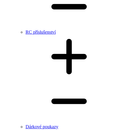
RC příslušenství
Dárkové poukazy