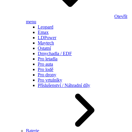
Otevřít
menu
Leopard
Emax
LDPower
Maytech
Ostatní
Dmychadla / EDF
Pro letadla
Pro auta
Pro lodě
Pro drony
Pro vrtulníky
Příslušenství / Náhradní díly
Baterie