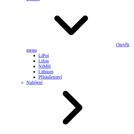
Otevřít
menu
LiPol
LiIon
NiMH
Lithium
Příslušenství
Nabíjení