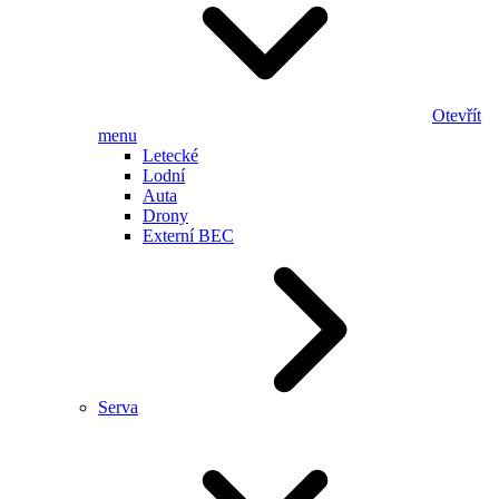
Otevřít
menu
Letecké
Lodní
Auta
Drony
Externí BEC
Serva