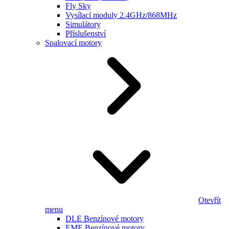
Fly Sky
Vysílací moduly 2.4GHz/868MHz
Simulátory
Příslušenství
Spalovací motory
Otevřít
menu
DLE Benzínové motory
EME Benzínové motory