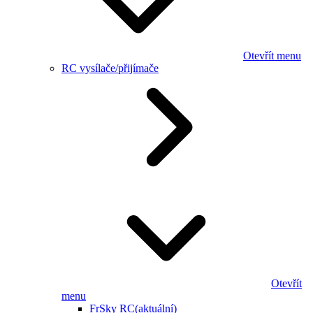
Otevřít menu
RC vysílače/přijímače
Otevřít
menu
FrSky RC
(aktuální)