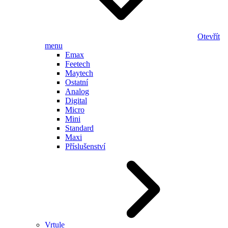
Otevřít
menu
Emax
Feetech
Maytech
Ostatní
Analog
Digital
Micro
Mini
Standard
Maxi
Příslušenství
Vrtule