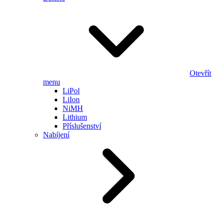
Otevřít
menu
LiPol
LiIon
NiMH
Lithium
Příslušenství
Nabíjení