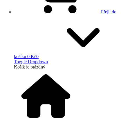
Přejít do
košíku
0 Kč
0
Toggle Dropdown
Košík
je prázdný