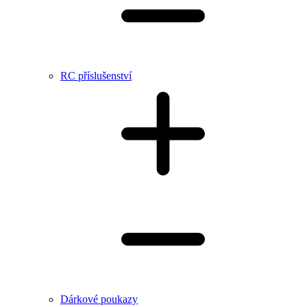
RC příslušenství
Dárkové poukazy