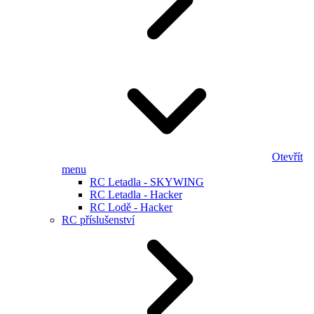
Otevřít
menu
RC Letadla - SKYWING
RC Letadla - Hacker
RC Lodě - Hacker
RC příslušenství