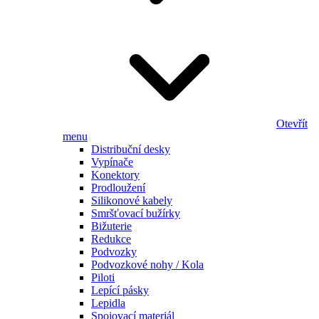
Otevřít
menu
Distribuční desky
Vypínače
Konektory
Prodloužení
Silikonové kabely
Smršťovací bužírky
Bižuterie
Redukce
Podvozky
Podvozkové nohy / Kola
Piloti
Lepící pásky
Lepidla
Spojovací materiál