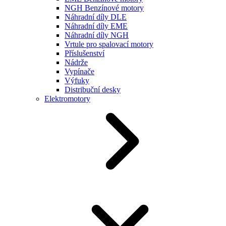
NGH Benzínové motory
Náhradní díly DLE
Náhradní díly EME
Náhradní díly NGH
Vrtule pro spalovací motory
Příslušenství
Nádrže
Vypínače
Výfuky
Distribuční desky
Elektromotory