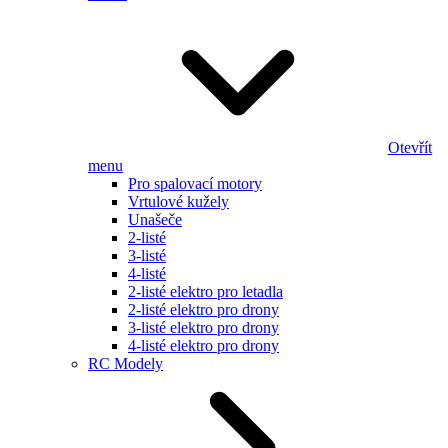
Otevřít
menu
Pro spalovací motory
Vrtulové kužely
Unašeče
2-listé
3-listé
4-listé
2-listé elektro pro letadla
2-listé elektro pro drony
3-listé elektro pro drony
4-listé elektro pro drony
RC Modely