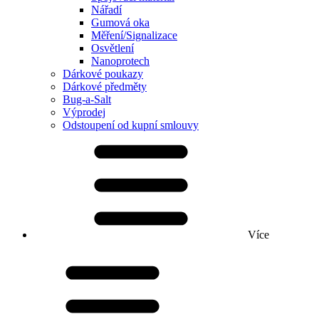
Nářadí
Gumová oka
Měření/Signalizace
Osvětlení
Nanoprotech
Dárkové poukazy
Dárkové předměty
Bug-a-Salt
Výprodej
Odstoupení od kupní smlouvy
Více