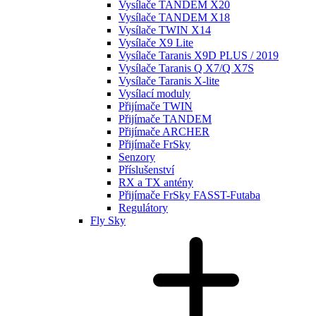
Vysílače TANDEM X20
Vysílače TANDEM X18
Vysílače TWIN X14
Vysílače X9 Lite
Vysílače Taranis X9D PLUS / 2019
Vysílače Taranis Q X7/Q X7S
Vysílače Taranis X-lite
Vysílací moduly
Přijímače TWIN
Přijímače TANDEM
Přijímače ARCHER
Přijímače FrSky
Senzory
Příslušenství
RX a TX antény
Přijímače FrSky FASST-Futaba
Regulátory
Fly Sky