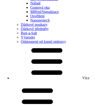
Nářadí
Gumová oka
Měření/Signalizace
Osvětlení
Nanoprotech
Dárkové poukazy
Dárkové předměty
Bug-a-Salt
Výprodej
Odstoupení od kupní smlouvy
Více