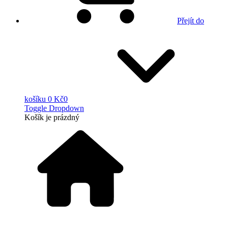
Přejít do
košíku
0 Kč
0
Toggle Dropdown
Košík
je prázdný