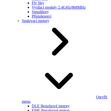
Fly Sky
Vysílací moduly 2.4GHz/868MHz
Simulátory
Příslušenství
Spalovací motory
Otevřít
menu
DLE Benzínové motory
EME Benzínové motory