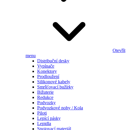
Otevřít
menu
Distribuční desky
Vypínače
Konektory
Prodloužení
Silikonové kabely
Smršťovací bužírky
Bižuterie
Redukce
Podvozky
Podvozkové nohy / Kola
Piloti
Lepící pásky
Lepidla
Spojovací materiál