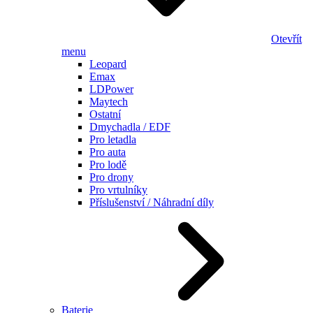
Otevřít
menu
Leopard
Emax
LDPower
Maytech
Ostatní
Dmychadla / EDF
Pro letadla
Pro auta
Pro lodě
Pro drony
Pro vrtulníky
Příslušenství / Náhradní díly
Baterie