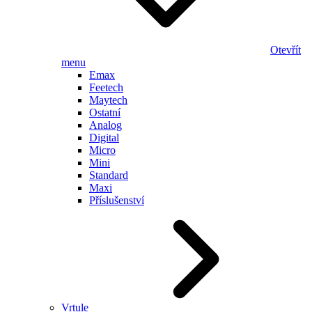
Otevřít
menu
Emax
Feetech
Maytech
Ostatní
Analog
Digital
Micro
Mini
Standard
Maxi
Příslušenství
Vrtule