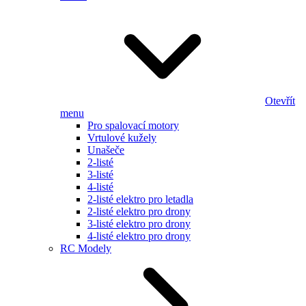
Otevřít
menu
Pro spalovací motory
Vrtulové kužely
Unašeče
2-listé
3-listé
4-listé
2-listé elektro pro letadla
2-listé elektro pro drony
3-listé elektro pro drony
4-listé elektro pro drony
RC Modely