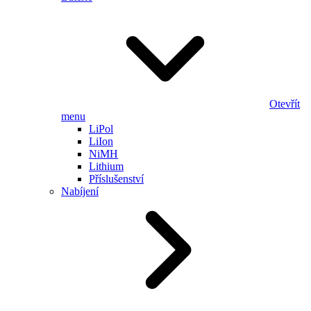
Otevřít
menu
LiPol
LiIon
NiMH
Lithium
Příslušenství
Nabíjení