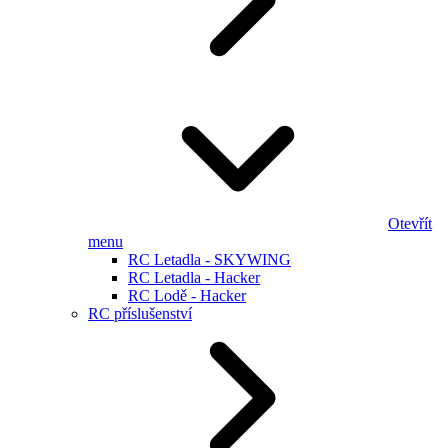
Otevřít
menu
RC Letadla - SKYWING
RC Letadla - Hacker
RC Lodě - Hacker
RC příslušenství