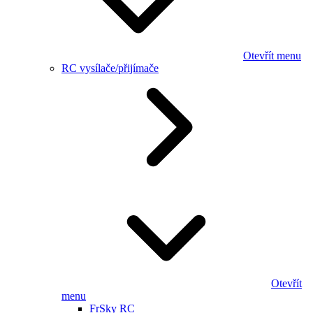
Otevřít menu
RC vysílače/přijímače
Otevřít
menu
FrSky RC