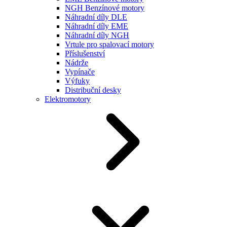
NGH Benzínové motory
Náhradní díly DLE
Náhradní díly EME
Náhradní díly NGH
Vrtule pro spalovací motory
Příslušenství
Nádrže
Vypínače
Výfuky
Distribuční desky
Elektromotory