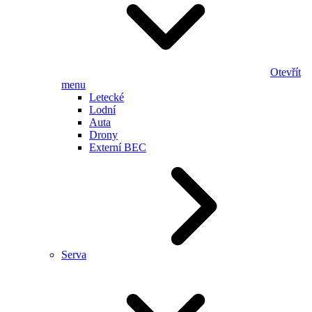
Otevřít
menu
Letecké
Lodní
Auta
Drony
Externí BEC
Serva